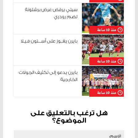
سيتي يرفض عرض برشلونة
لضم رودري
منذ 10 ساعة
بايرن يفــوز على أســـتون فـيـلا
منذ 10 ساعة
بايرن يدعو إلى تكثيف الجولات
الخارجية
منذ 10 ساعة
هل ترغب بالتعليق على
الموضوع؟
الاسم: