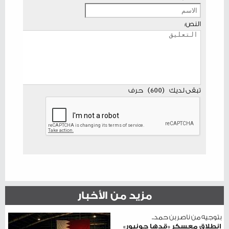
النص:
تبقى لديك
(
600
)
حرف
مزيد من الأخبار
بتوجيه من ناصر بن حمد..
انطلاق معسكر «قدها جونيور»