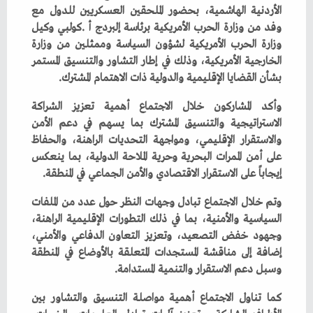
‬بشأن‭ ‬القضايا‭ ‬الإقليمية‭ ‬والدولية‭ ‬ذات‭ ‬الاهتمام‭ ‬المشترك‭.‬
‬إيجاباً‭ ‬على‭ ‬الاستقرار‭ ‬الاقتصادي‭ ‬والأمن‭ ‬الجماعي‭ ‬في‭ ‬المنطقة‭.‬
‬وسبل‭ ‬دعم‭ ‬الاستقرار‭ ‬والتنمية‭ ‬المستدامة‭.‬