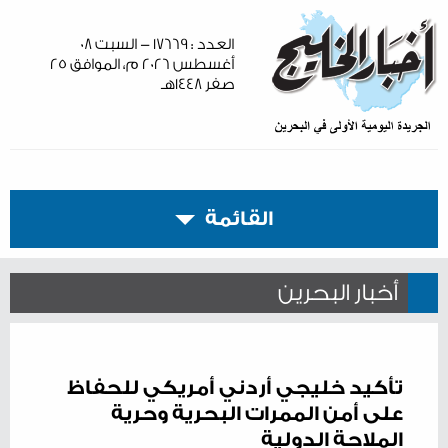
العدد : ١٧٦٦٩ - السبت ٠٨
أغسطس ٢٠٢٦ م، الموافق ٢٥
صفر ١٤٤٨هـ
القائمة
أخبار البحرين
تأكيد خليجي أردني أمريكي للحفاظ
على أمن الممرات البحرية وحرية
الملاحة الدولية