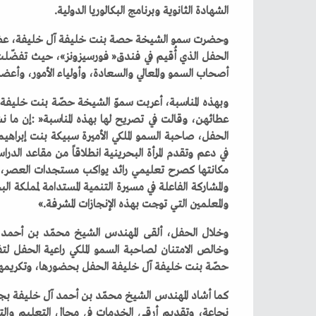
‬الشهادة‭ ‬الثانوية‭ ‬وبرنامج‭ ‬البكالوريا‭ ‬الدولية‭.‬
‬أصحاب‭ ‬السمو‭ ‬والمعالي‭ ‬والسعادة،‭ ‬وأولياء‭ ‬الأمور،‭ ‬وأعضاء‭ ‬الهيئتين‭ ‬الإدارية‭ ‬والتعليمية‭ ‬بالمدرسة،‭ ‬وأعضاء‭ ‬مجلس‭ ‬الإدارة‭.‬
‬والمعلمين‭ ‬التي‭ ‬توجت‭ ‬بهذه‭ ‬الإنجازات‭ ‬المشرفة‮»‬‭.‬
‬حصّة‭ ‬بنت‭ ‬خليفة‭ ‬آل‭ ‬خليفة‭ ‬الحفل‭ ‬بحضورها،‭ ‬وتكريمها‭ ‬الخرّيجات‭ ‬وتوزيع‭ ‬الشهادات‭ ‬عليهنّ‭.‬