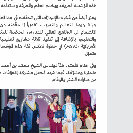
‬هذه‭ ‬المؤسّسة‭ ‬العريقة‭ ‬ويخدم‭ ‬العلم‭ ‬والمعرفة‭ ‬واستدامة‭ ‬التعليم‭.‬
‬الانضمام‭ ‬إلى‭ ‬البرنامج‭ ‬العالمي‭ ‬للمدارس‭ ‬الحاضنة‭ ‬للتكنولوجيا‭ ‬بمبادرة‭ ‬من‭ ‬شركة‭ ‬
‬والتعليم،‭ ‬بالإضافة‭ ‬إلى‭ ‬تنفيذ‭ ‬ثلاثة‭ ‬مشاريع‭ ‬تعليمية‭ ‬بإشراف‭ ‬مجلس‭ ‬المدارس‭ ‬الدوليّة‭ (‬
‬الأمريكيّة‭ (‬
MSA
‬متميّز‭.‬
‬من‭ ‬عبارات‭ ‬الشكر‭ ‬والوفاء‭.‬