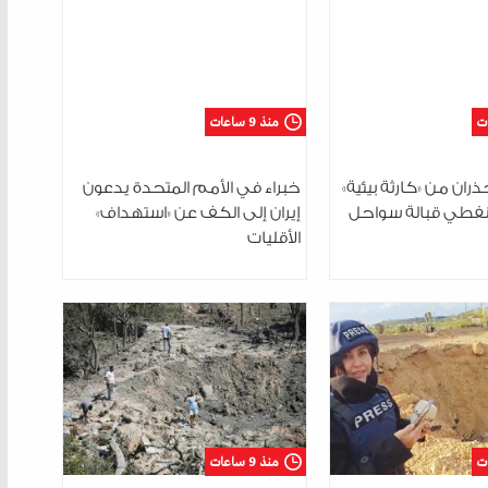
منذ 9 ساعات
ران من «كارثة بيئية»
خبراء في الأمم المتحدة يدعون
نفطي قبالة سواحل
إيران إلى الكف عن «استهداف»
الأقليات
منذ 9 ساعات