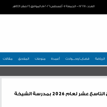
العدد : ١٧٦٦٨ - الجمعة ٠٧ أغسطس ٢٠٢٦ م، الموافق ٢٤ صفر ١٤٤٨هـ
الرياضة
قضـايــا وحـــوادث
أعمدة
منوعات
الملاحق
مقالات
قرينة الملك ترعى حفل تخريج الفوج التاسع عشر لعام 2026 بمدرسة الشيخة