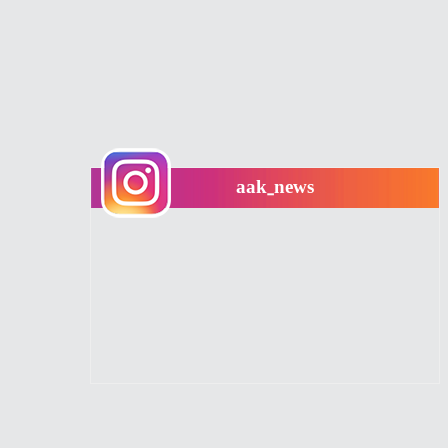
aak_news