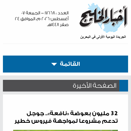
العدد : ١٧٦٦٨ - الجمعة ٠٧
أغسطس ٢٠٢٦ م، الموافق ٢٤
صفر ١٤٤٨هـ
القائمة
الصفحة الأخيرة
32 مليون بعوضة «نافعة».. جوجل
تدعم مشروعا لمواجهة فيروس خطير