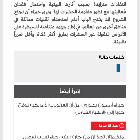
‬بالبيئة‭.‬
كلمات دالة
إقرأ أيضاً
خبراء أمميون يحذرون من أن العقوبات الأمريكية تدفع
كوبا إلى «الانهيار الشامل»
منذ 18 ساعة
منظمتان تحذران من «كارثة بيئية» جراء تسرب نفطي