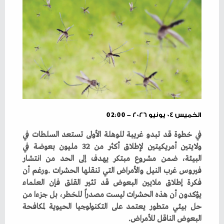
الخميس ٠٤ يونيو ٢٠٢٦ - 02:00
‬البعوض‭ ‬الناقل‭ ‬للأمراض‭.‬