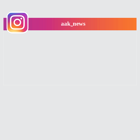
aak_news