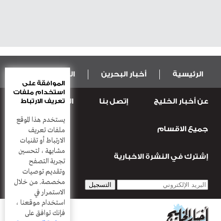
الرئيسية
أخبار البحرين
المال و الاقتصاد
الموافقة على
استخدام ملفات
عن أخبار الخليج
إتصل بنا
المطبعة
تعريف الارتباط
عربية ودولية
الرياضة
يستخدم هذا الموقع
جميع الاقسام
قضـايــا وحـــوادث
منوعات
أعمدة
ملفات تعريف
الارتباط أو تقنيات
مشابهة ، لتحسين
إشترك في النشرة الاخبارية
تجربة التصفح
وتقديم توصيات
مخصصة. من خلال
الاستمرار في
استخدام موقعنا ،
فإنك توافق على