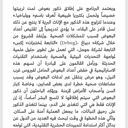
‬خصيصاً‭ ‬وتحمل‭ ‬بكتيريا‭ ‬طبيعية‭ ‬تُعرف‭ ‬باسم‭ ‬‮«‬وولباخيا‮»‬‭.
‬خلال‭ ‬شركة‭ ‬‮«‬ديباغ‮»‬‭ (‬
Debug
‭)‬،‭ ‬التابعة‭ ‬لمختبرات‭ ‬‮«‬إكس‮»‬‭
‬على‭ ‬رحيق‭ ‬النباتات،‭ ‬ما‭ ‬يجعل‭ ‬العملية‭ ‬آمنة‭ ‬على‭ ‬السكان‭.