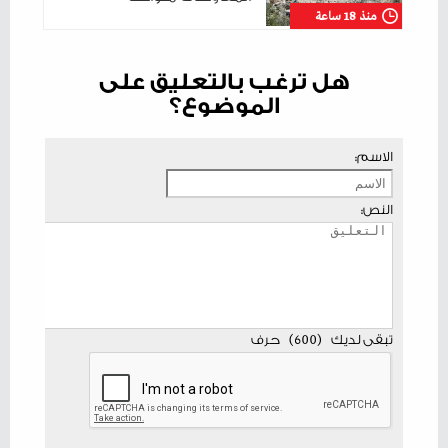
منذ 18 ساعة
هل ترغب بالتعليق على
الموضوع؟
الاسم:
النص:
تبقى لديك
(
600
)
حرف