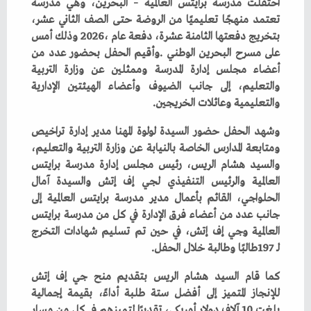
‬والتعليمية‭ ‬وعائلات‭ ‬الخريجين‭.‬
‬لـ197‭ ‬طالبًا‭ ‬وطالبة‭ ‬خلال‭ ‬الحفل‭.‬