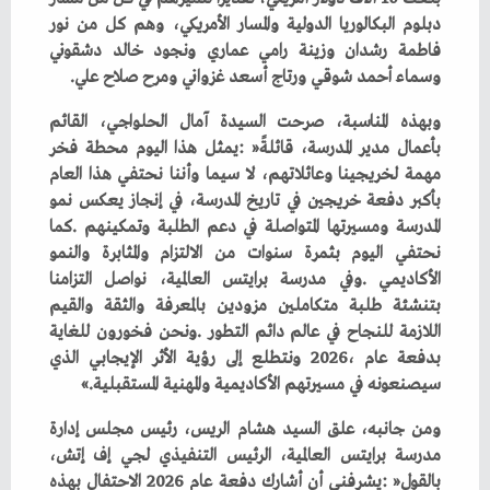
‬وسماء‭ ‬أحمد‭ ‬شوقي‭ ‬ورتاج‭ ‬أسعد‭ ‬غزواني‭ ‬ومرح‭ ‬صلاح‭ ‬علي‭. ‬
‬سيصنعونه‭ ‬في‭ ‬مسيرتهم‭ ‬الأكاديمية‭ ‬والمهنية‭ ‬المستقبلية‮»‬‭.‬