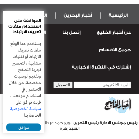
الرئيسية
أخبار البحرين
المال و الاقتصاد
الموافقة على
استخدام ملفات
تعريف الارتباط
عن أخبار الخليج
إتصل بنا
المطبعة
عربية ودولية
الرياضة
يستخدم هذا الموقع
جميع الاقسام
قضـايــا وحـــوادث
منوعات
أعمدة
ملفات تعريف
الارتباط أو تقنيات
مشابهة ، لتحسين
إشترك في النشرة الاخبارية
تجربة التصفح
وتقديم توصيات
مخصصة. من خلال
الاستمرار في
استخدام موقعنا ،
فإنك توافق على
سياسة الخصوصية
الخاصة بنا
رئيس مجلس الادارة رئيس التحرير
: أنور محمد عبدالرحمن |
مدير التحرير
:
موافق
السيد زهره