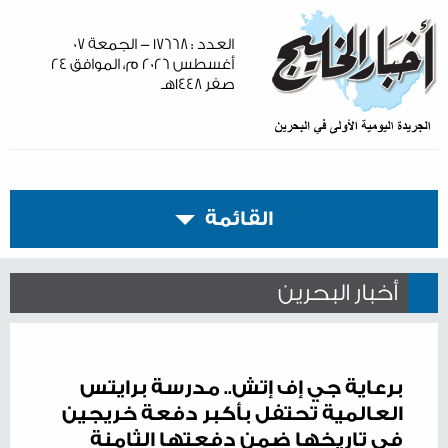
العدد : ١٧٦٦٨ - الجمعة ٠٧
أغسطس ٢٠٢٦ م، الموافق ٢٤
صفر ١٤٤٨هـ
القائمة
أخبار البحرين
برعاية جي إف إتش.. مدرسة برايتس
العالمية تحتفل بأكبر دفعة خريجين
في تاريخها ضمن دفعتها الثامنة