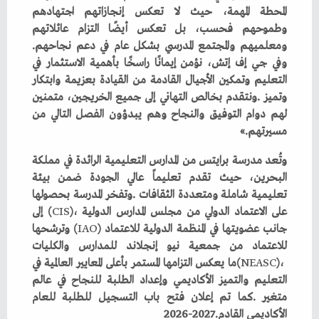
‬ومعلميهم‭ ‬والمجتمع‭ ‬المدرسي‭ ‬بشكل‭ ‬عام‭ ‬في‭ ‬دعم‭ ‬نجاحهم‭.
‬مسيرتهم‮»‬‭.‬
‬على‭ ‬الاعتماد‭ ‬الدولي‭ ‬من‭ ‬مجلس‭ ‬المدارس‭ ‬الدولية‭ (‬
CIS
‬جانب‭ ‬عضويتها‭ ‬في‭ ‬المنظمة‭ ‬الدولية‭ ‬للاعتماد‭ (‬
IAO
(‬
NEASC
‬الأكاديمي‭ ‬القادم‭ ‬2026‭-‬2027‭.‬