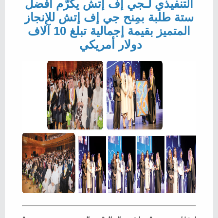
‬دولار‭ ‬أمريكي‭ ‬