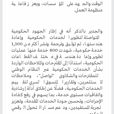
الوقت والجهد على المؤسسات، ويعزز فاعلية
منظومة العمل.
والجدير بالذكر أنه في إطار الجهود الحكومية
المتواصلة لتطوير الخدمات الحكومية وإعادة
هندستها، تم توثيق وترجمة ونشر أكثر من 1,300
خدمة حكومية، شهدت 800 خدمة منها عمليات
تطوير وإعادة هندسة في مختلف القطاعات
الحكومية، استنادًا إلى المقترحات والملاحظات الواردة
بشأن الخدمات الحكومية عبر النظام الوطني
للمقترحات والشكاوى "تواصل"، وملاحظات
المستثمرين، وتقارير المتسوق السري لتقييم
الخدمات الحكومية، فضلًا عن إطلاق أدلة إرشادية
واتفاقيات مستوى خدمة، بما يسهم في رفع كفاءة
الإجراءات، وتحسين جودة الخدمات المقدمة، وتعزيز
تجربة المستفيدين، ودعم مسار التحول الرقمي
الحكومي.