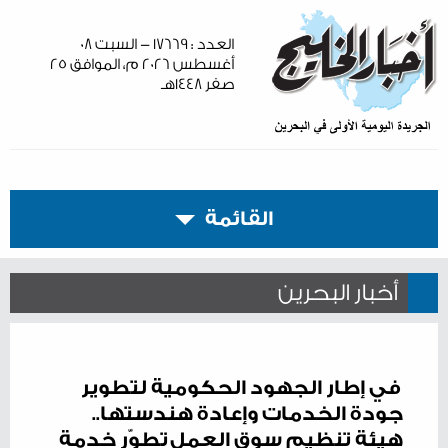
العدد : ١٧٦٦٩ - السبت ٠٨
أغسطس ٢٠٢٦ م، الموافق ٢٥
صفر ١٤٤٨هـ
القائمة
أخبار البحرين
في إطار الجهود الحكومية لتطوير
جودة الخدمات وإعادة هندستها..
هيئة تنظيم سوق العمل تطوّر خدمة