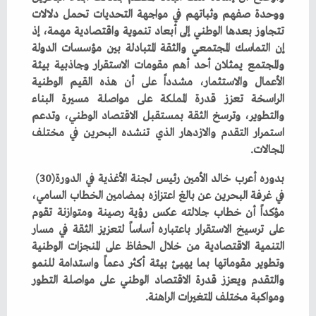
‬المجالات‭.‬
بدوره‭ ‬أعرب‭ ‬خالد‭ ‬الأمين‭ ‬رئيس‭ ‬لجنة‭ ‬الأغذية‭ ‬في‭ ‬الدورة‭ (‬30‭)
‬ومواكبة‭ ‬مختلف‭ ‬المتغيرات‭ ‬الراهنة‭. ‬