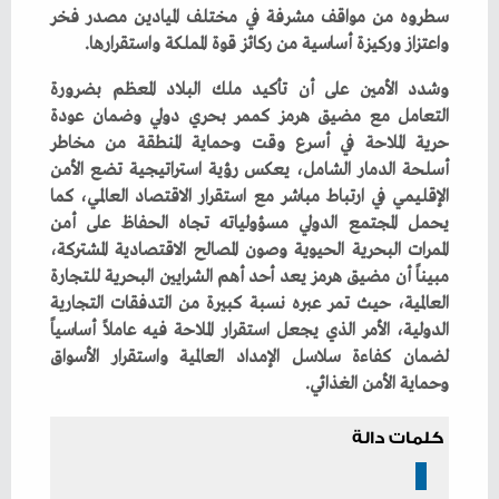
‬واعتزاز‭ ‬وركيزة‭ ‬أساسية‭ ‬من‭ ‬ركائز‭ ‬قوة‭ ‬المملكة‭ ‬واستقرارها‭. ‬
‬وحماية‭ ‬الأمن‭ ‬الغذائي‭.‬
كلمات دالة