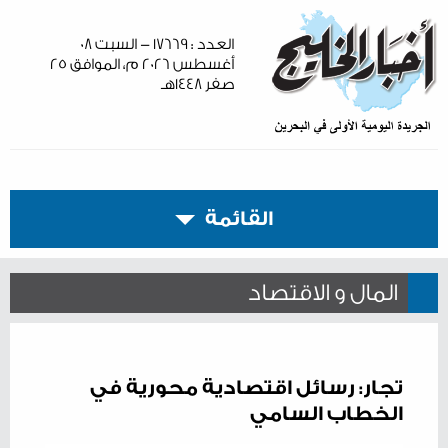
العدد : ١٧٦٦٩ - السبت ٠٨
أغسطس ٢٠٢٦ م، الموافق ٢٥
صفر ١٤٤٨هـ
القائمة
المال و الاقتصاد
تجار: رسائل اقتصادية محورية في
الخطاب السامي