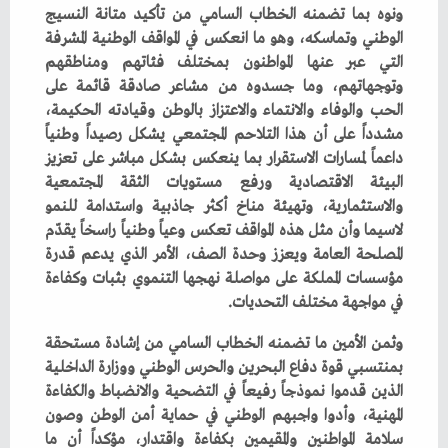
‬في‭ ‬مواجهة‭ ‬مختلف‭ ‬التحديات‭.‬