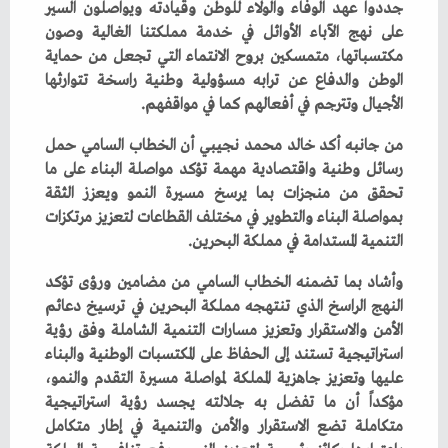
‬الأجيال‭ ‬وتترجم‭ ‬في‭ ‬أفعالهم‭ ‬كما‭ ‬في‭ ‬مواقفهم‭.‬
‬التنمية‭ ‬المستدامة‭ ‬في‭ ‬مملكة‭ ‬البحرين‭. ‬