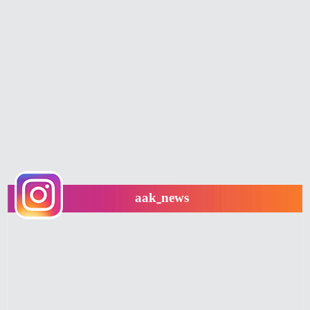
aak_news