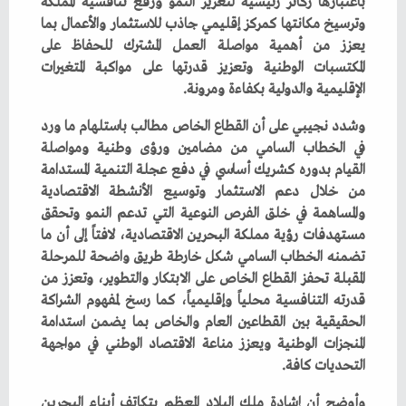
‬الإقليمية‭ ‬والدولية‭ ‬بكفاءة‭ ‬ومرونة‭.‬
‬التحديات‭ ‬كافة‭.‬