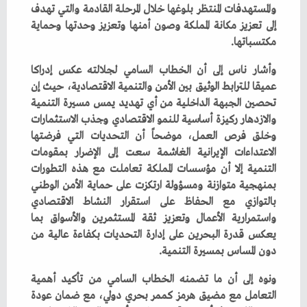
‬مكتسباتها‭.‬
‬دون‭ ‬المساس‭ ‬بمسيرة‭ ‬التنمية‭.‬