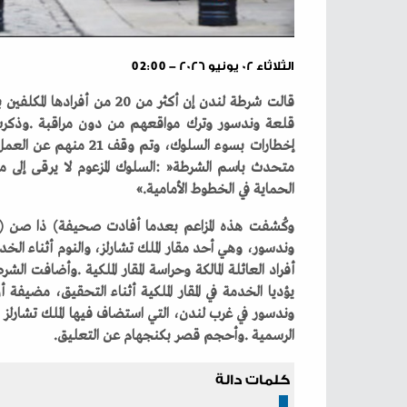
الثلاثاء ٠٢ يونيو ٢٠٢٦ - 02:00
‬الحماية‭ ‬في‭ ‬الخطوط‭ ‬الأمامية‮»‬‭. ‬
‬الرسمية‭. ‬وأحجم‭ ‬قصر‭ ‬بكنجهام‭ ‬عن‭ ‬التعليق‭. ‬
كلمات دالة