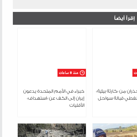
إقرأ أيضاً
منذ 8 ساعات
ران من «كارثة بيئية»
خبراء في الأمم المتحدة يدعون
نفطي قبالة سواحل
إيران إلى الكف عن «استهداف»
الأقليات