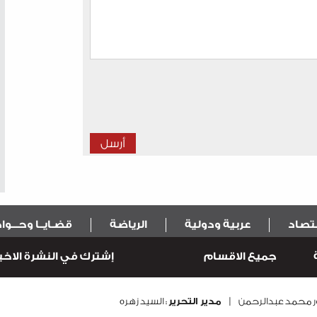
قتصاد
عربية ودولية
الرياضة
قضـايــا وحـــو
جميع الاقسام
إشترك في النشرة الاخبا
نور محمد عبدالرحمن |
مدير التحرير
: السيد زهره