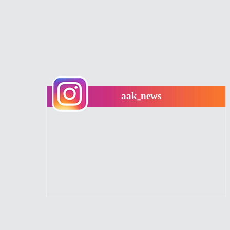
aak_news