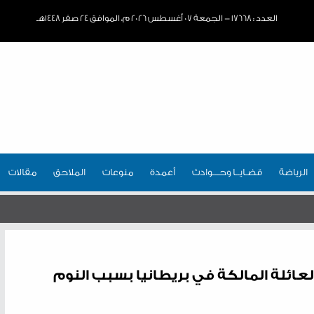
العدد : ١٧٦٦٨ - الجمعة ٠٧ أغسطس ٢٠٢٦ م، الموافق ٢٤ صفر ١٤٤٨هـ
الرياضة
قضـايــا وحـــوادث
أعمدة
منوعات
الملاحق
مقالات
ائلة المالكة في بريطانيا بسبب النوم