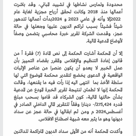
‬لأوضاع‭ ‬المدعية‭ ‬المالية‭.‬
‬ديونها‭ ‬وهو‭ ‬ما‭ ‬يثير‭ ‬معه‭ ‬شبهة‭ ‬اصطناع‭ ‬الافلاس‭.‬