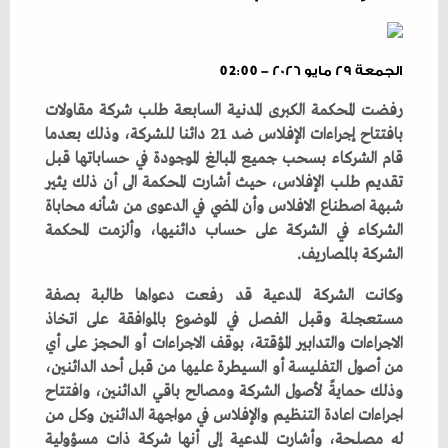
الجمعة ٢٩ مايو ٢٠٢٦ - 02:00
‬الشركة‭ ‬بالمصاريف‭.‬