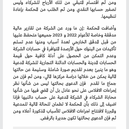
‬تنظيمها‭.‬
‬ثم‭ ‬فإن‭ ‬الدعوى‭ ‬بحالتها‭ ‬تكون‭ ‬جديرة‭ ‬بالرفض‭.‬