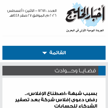
العدد : ١٧٦٧١ - الاثنين ١٠ أغسطس
٢٠٢٦ م، الموافق ٢٧ صفر ١٤٤٨هـ
القائمة
قضـايــا وحـــوادث
بسبب شبهة «اصطناع الإفلاس»..
رفض دعوى إفلاس شركة بعد تصفير
الشركاء للحسابات