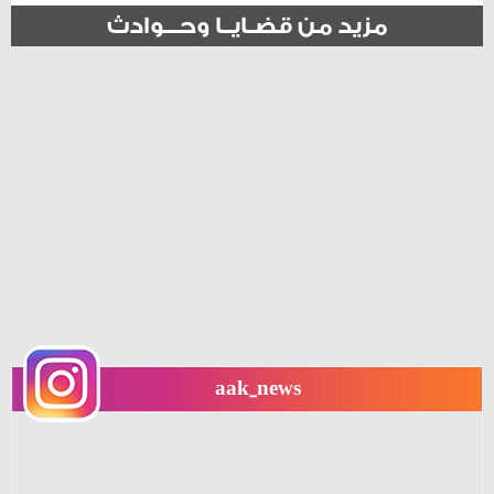
مزيد من قضـايــا وحـــوادث
aak_news