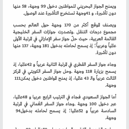
‬دون‭ ‬تأشيرة،‭ ‬و41‭ ‬وجهة‭ ‬تستخرج‭ ‬التأشيرة‭ ‬عند‭ ‬الوصول‭.‬
‬دون‭ ‬تأشيرة‭.‬
‬الثالث‭ ‬عربياً‭ ‬والـ‭ ‬43‭ ‬عالميا،‭ ‬إذ‭ ‬يمنح‭ ‬المواطنين‭ ‬دخول‭ ‬يمكن‭ ‬111‭
‬وجهة‭.‬
‬السادسة‭ ‬عربياً‭ ‬و52‭ ‬عالميا؛‭ ‬إذ‭ ‬يسمح‭ ‬لحامله‭ ‬بدخول‭ ‬94‭
‬وجهة‭.‬