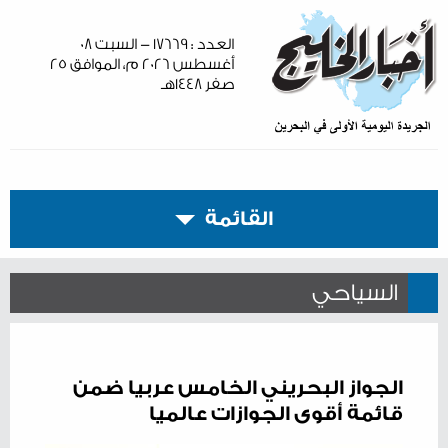
العدد : ١٧٦٦٩ - السبت ٠٨
أغسطس ٢٠٢٦ م، الموافق ٢٥
صفر ١٤٤٨هـ
القائمة
السياحي
الجواز البحريني الخامس عربيا ضمن
قائمة أقوى الجوازات عالميا