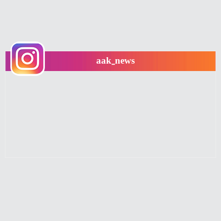
aak_news