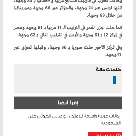
‬من‭ ‬خلال‭ ‬63‭ ‬وجهة‭.‬
‬في‭ ‬المركز‭ ‬12‭ ‬بـ‭ ‬61‭ ‬وجهة‭ ‬والأردن‭ ‬في‭ ‬الترتيب‭ ‬التالي‭ ‬بـ‭ ‬62‭ ‬وجهة‭.‬
‬41‭ ‬وجهة‭.‬
كلمات دالة
إقرأ أيضاً
إدانات عربية واسعة للاعتداء الإرهابي الحوثي على
السعودية