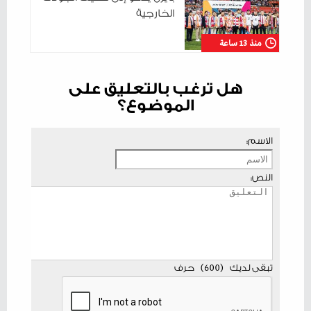
الخارجية
منذ 13 ساعة
هل ترغب بالتعليق على
الموضوع؟
الاسم:
النص:
تبقى لديك
(
600
)
حرف