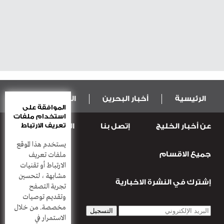
الرئيسية
أخبار البحرين
المال و الاقتصاد
الموافقة على
استخدام ملفات
تعريف الارتباط
عن أخبار الخليج
إتصل بنا
المطبعة
عربية ودولية
الرياضة
يستخدم هذا الموقع
جميع الاقسام
قضـايــا وحـــوادث
منوعات
أعمدة
ملفات تعريف
الارتباط أو تقنيات
مشابهة ، لتحسين
إشترك في النشرة الاخبارية
تجربة التصفح
وتقديم توصيات
مخصصة. من خلال
الاستمرار في