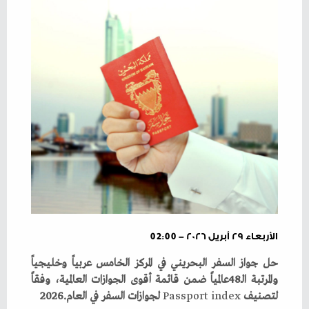
الأربعاء ٢٩ أبريل ٢٠٢٦ - 02:00
‬لتصنيف‭ ‬
‭ ‬لجوازات‭ ‬السفر‭ ‬في‭ ‬العام‭ ‬2026‭.‬
index
‭ ‬
Passport