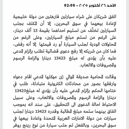
الأحد ٢٦ أكتوبر ٢٠٢٥ - 02:00
‬والمصروفات‭ ‬والاتعاب‭.‬
‬ختامها‭ ‬الحكم‭ ‬بإلزام‭ ‬المدعي‭ ‬عليه‭ ‬بأن‭ ‬يؤدي‭ ‬له‭ ‬مبلغ‭ ‬13423‭