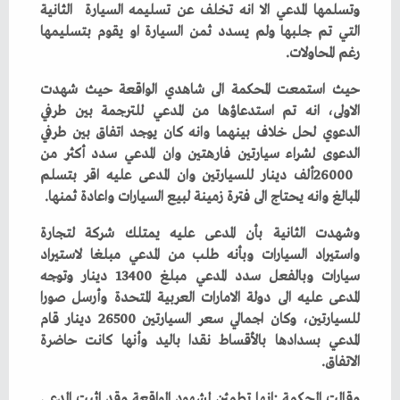
‬رغم‭ ‬المحاولات‭.‬
‬المبالغ‭ ‬وانه‭ ‬يحتاج‭ ‬الى‭ ‬فترة‭ ‬زمينة‭ ‬لبيع‭ ‬السيارات‭ ‬واعادة‭ ‬ثمنها‭.‬
‬الاتفاق‭.‬