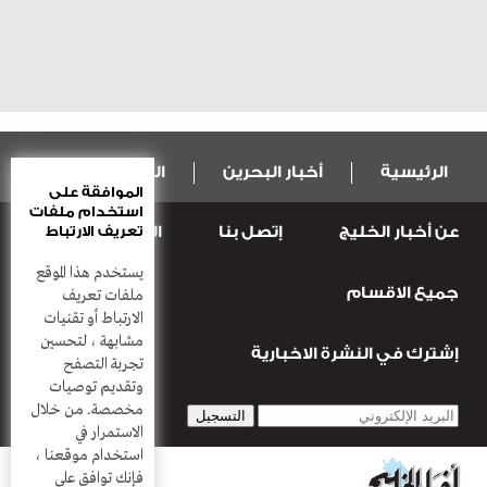
الرئيسية
أخبار البحرين
المال و الاقتصاد
الموافقة على
استخدام ملفات
عن أخبار الخليج
إتصل بنا
المطبعة
تعريف الارتباط
عربية ودولية
الرياضة
يستخدم هذا الموقع
جميع الاقسام
قضـايــا وحـــوادث
منوعات
أعمدة
ملفات تعريف
الارتباط أو تقنيات
مشابهة ، لتحسين
إشترك في النشرة الاخبارية
تجربة التصفح
وتقديم توصيات
مخصصة. من خلال
الاستمرار في
استخدام موقعنا ،
فإنك توافق على