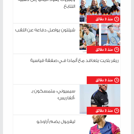
التتابع
منذ 3 دقائق
شيلتون يواصل دفاعه عن اللقب
منذ 3 دقائق
ريفر بلايت يتعاقد مع ألمادا فـي صفقة قياسية
منذ 3 دقائق
سيميوني: متمسكون بـ
«ألفاريس»
منذ 3 دقائق
ليفربول يضم أراوخو