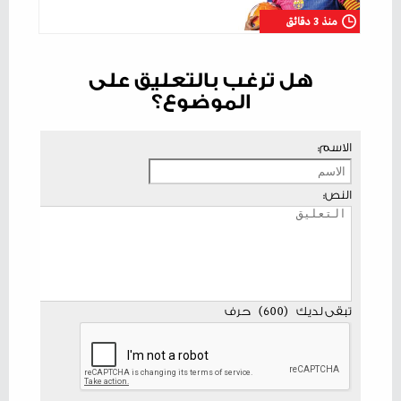
منذ 3 دقائق
هل ترغب بالتعليق على
الموضوع؟
الاسم:
النص:
تبقى لديك
(
600
)
حرف