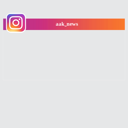
aak_news