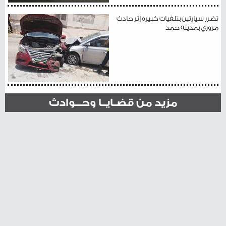
تضرر سيارتين بتلفيات كبيرة إثر حادث
مروري بمدينة حمد
مزيد من قضـايــا وحـــوادث