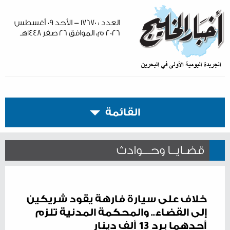
العدد : ١٧٦٧٠ - الأحد ٠٩ أغسطس
٢٠٢٦ م، الموافق ٢٦ صفر ١٤٤٨هـ
القائمة
قضـايــا وحـــوادث
خلاف على سيارة فارهة يقود شريكين
إلى القضاء.. والمحكمة المدنية تلزم
أحدهما برد 13 ألف دينار