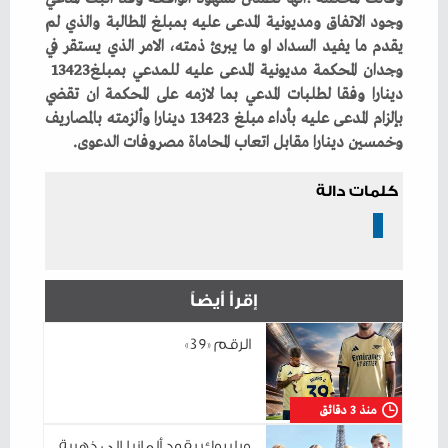
‬وجدان‭ ‬المحكمة‭ ‬مديونية‭ ‬المدعى‭ ‬عليه‭ ‬للمدعي‭ ‬بمبلغ‭ ‬13423‭
‬وخمسين‭ ‬دينارا‭ ‬مقابل‭ ‬اتعاب‭ ‬المحاماة‭ ‬مصروفات‭ ‬الدعوى‭.‬
كلمات دالة
إقرأ أيضاً
الرقم «39»
منذ 3 دقائق
ويلبروك يقود ألمانيا إلى ذهبية