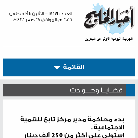
العدد : ١٧٦٧١ - الاثنين ١٠ أغسطس
٢٠٢٦ م، الموافق ٢٧ صفر ١٤٤٨هـ
القائمة
قضـايــا وحـــوادث
بدء محاكمة مدير مركز تابع للتنمية
الاجتماعية..
استولى على أكثر من 250 ألف دينار