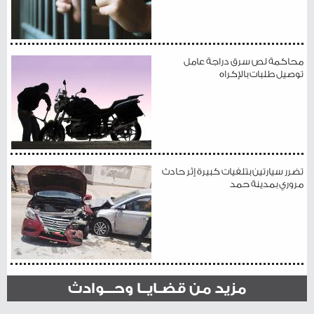
محاكمة لص سرق دراجة عامل
توصيل طلبات بالإكراه
تضرر سيارتين بتلفيات كبيرة إثر حادث
مروري بمدينة حمد
مزيد من قضـايــا وحـــوادث