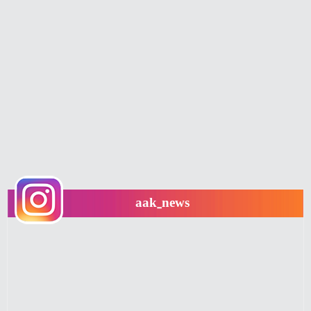
aak_news