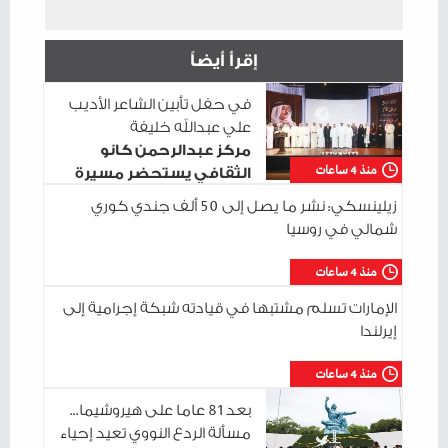
إقرأ أيضاً
في حفل تأبين الشاعر الأديب
علي عبدالله خليفة
مركز عبدالرحمن كانو
منذ 4 ساعات
الثقافي يستحضر مسيرة
الراحل وسط حضور ثقافي واسع
زيلينسكي: نشر ما يصل إلى 50 ألف جندي كوري
شمالي في روسيا
منذ 4 ساعات
الإمارات تسلم مشتبها في قيادته شبكة إجرامية إلى
إيرلندا
منذ 4 ساعات
بعد 81 عاما على هيروشيما...
مسألة الردع النووي تعيد إحياء