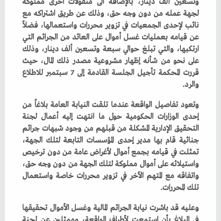
‬والرد‭.‬
‬تلك‭ ‬المحررات‭.‬