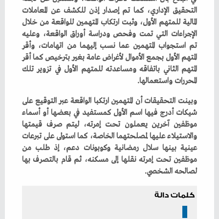
‬المحررات‭ ‬واستعمالها‭.‬
‬لصالحه‭ ‬الشخصي‭.‬
كلمات دالة