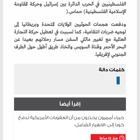
‬الإسلامية‭ ‬الفلسطينية‭ (‬حماس‭). ‬
‬الجنوبي‭ ‬لإفريقيا‭. ‬
كلمات دالة
إقرأ أيضاً
خبراء أمميون يحذرون من أن العقوبات الأمريكية تدفع
كوبا إلى «الانهيار الشامل»
منذ 11 ساعة