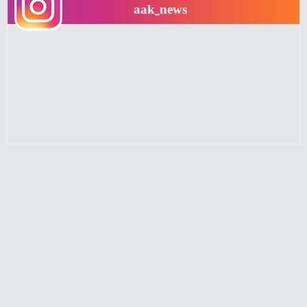
aak_news