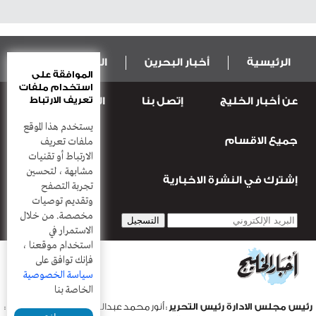
الرئيسية
أخبار البحرين
المال و الاقتصاد
الموافقة على
استخدام ملفات
تعريف الارتباط
عن أخبار الخليج
إتصل بنا
المطبعة
عربية ودولية
الرياضة
يستخدم هذا الموقع
جميع الاقسام
قضـايــا وحـــوادث
منوعات
أعمدة
ملفات تعريف
الارتباط أو تقنيات
مشابهة ، لتحسين
إشترك في النشرة الاخبارية
تجربة التصفح
وتقديم توصيات
مخصصة. من خلال
الاستمرار في
استخدام موقعنا ،
فإنك توافق على
سياسة الخصوصية
الخاصة بنا
رئيس مجلس الادارة رئيس التحرير
: أنور محمد عبدالرحمن |
مدير التحرير
: