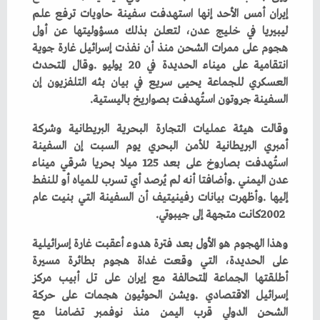
‬السفينة‭ ‬جروتون‭ ‬استُهدفت‭ ‬بصواريخ‭ ‬باليستية‭. ‬
‬2002‭ ‬كانت‭ ‬متجهة‭ ‬إلى‭ ‬جيبوتي‭. ‬