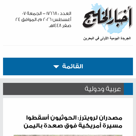
العدد : ١٧٦٦٨ - الجمعة ٠٧
أغسطس ٢٠٢٦ م، الموافق ٢٤
صفر ١٤٤٨هـ
القائمة
عربية ودولية
مصدران لرويترز: الحوثيون أسقطوا
مسيرة أمريكية فوق صعدة باليمن