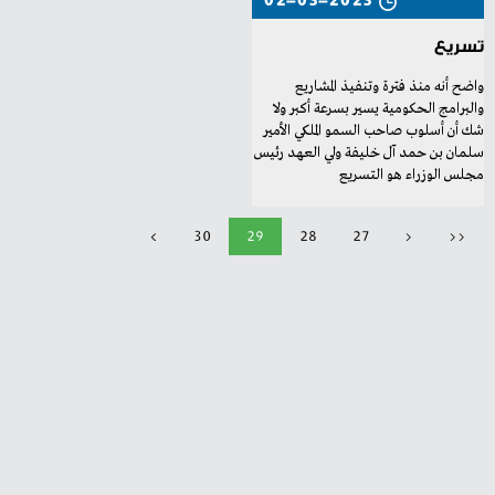
02-03-2023
تسريع
‬مجلس‭ ‬الوزراء‭ ‬هو‭ ‬التسريع
>
30
29
28
27
<
<<