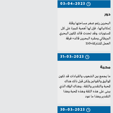
03-04-2023
دور
‬العمل‭ ‬المشتركة‭ ‬150‮»‬‭
31-03-2023
محبة
‬التقدير‭ ‬وهذا‭ ‬ما‭ ‬عود
30-03-2023