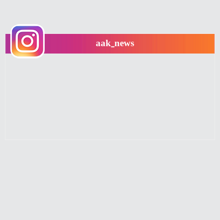
aak_news