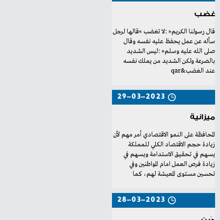
غضب
‬عند‭ ‬الغضب‮&raq
29-03-2023
ميزانية
‬تحسين‭ ‬مستوى‭ ‬المعيشة‭ ‬لهم،‭ ‬كما‭ ‬
28-03-2023