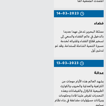
‬اعتمدت‭ ‬الجمعية‭ ‬العا
14-03-2023
فضاء
‬تدشين‭ ‬أول
13-03-2023
عدالة
‬سياسي‭