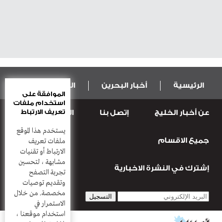
الرئيسية
أخبار البحرين
المال و الاقتصاد
الموافقة على
استخدام ملفات
تعريف الارتباط
عن أخبار الخليج
إتصل بنا
المطبعة
عربية ودولية
الرياضة
يستخدم هذا الموقع
جميع الاقسام
قضـايــا وحـــوادث
منوعات
أعمدة
ملفات تعريف
الارتباط أو تقنيات
مشابهة ، لتحسين
إشترك في النشرة الاخبارية
تجربة التصفح
وتقديم توصيات
مخصصة. من خلال
الاستمرار في
استخدام موقعنا ،