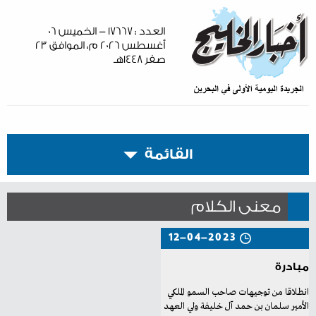
العدد : ١٧٦٦٧ - الخميس ٠٦
أغسطس ٢٠٢٦ م، الموافق ٢٣
صفر ١٤٤٨هـ
القائمة
معنى الكلام
12-04-2023
مبادرة