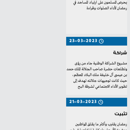
يحرص المسلمون على ارتياد المساجد في
رمضان لأداء الصلوات وقراءة
23-03-2023
شراكة
‬تطوير‭ ‬الأداء‭ ‬الاجتماعي‭ ‬لشرطة‭ ‬البح
21-03-2023
تثبيت