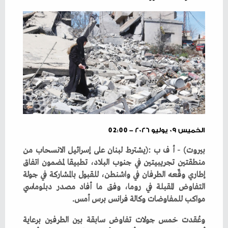
الخميس ٠٩ يوليو ٢٠٢٦ - 02:00
‬مواكب‭ ‬للمفاوضات‭ ‬وكالة‭ ‬فرانس‭ ‬برس‭ ‬أمس‭.‬