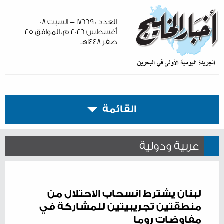
العدد : ١٧٦٦٩ - السبت ٠٨
أغسطس ٢٠٢٦ م، الموافق ٢٥
صفر ١٤٤٨هـ
القائمة
عربية ودولية
لبنان يشترط انسحاب الاحتلال من
منطقتين تجريبيتين للمشاركة في
مفاوضات روما