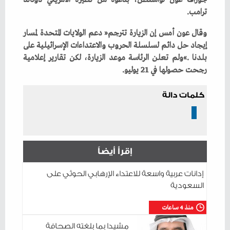
‬ترامب‭.‬
‬رجحت‭ ‬حصولها‭ ‬في‭ ‬21‭ ‬يوليو‭.‬
كلمات دالة
إقرأ أيضاً
إدانات عربية واسعة للاعتداء الإرهابي الحوثي على
السعودية
منذ 4 ساعات
مشيدا بما بلغته الصحافة