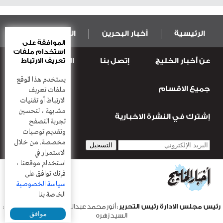
الرئيسية
أخبار البحرين
المال و الاقتصاد
الموافقة على
استخدام ملفات
عن أخبار الخليج
إتصل بنا
المطبعة
تعريف الارتباط
عربية ودولية
الرياضة
يستخدم هذا الموقع
جميع الاقسام
قضـايــا وحـــوادث
منوعات
أعمدة
ملفات تعريف
الارتباط أو تقنيات
مشابهة ، لتحسين
إشترك في النشرة الاخبارية
تجربة التصفح
وتقديم توصيات
مخصصة. من خلال
الاستمرار في
استخدام موقعنا ،
فإنك توافق على
سياسة الخصوصية
الخاصة بنا
رئيس مجلس الادارة رئيس التحرير
: أنور محمد عبدالرحمن |
مدير التحرير
:
موافق
السيد زهره