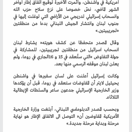
‬‮«‬تجريبيتين‮»‬‭.‬
‬يعلن‭ ‬لبنان‭ ‬موقفه‭ ‬الرسمي‭ ‬منها‭ ‬بعد‭.‬
‬الثلاثاء‭.‬
‬مرحلة‭ ‬وبداية‭ ‬مرحلة‭ ‬جديدة‮»‬‭.‬