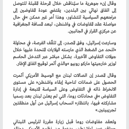
‬عن‭ ‬مركزي‭ ‬القرار‭ ‬في‭ ‬الجانبين‭.‬
‬لوزير‭ ‬خارجيتها‭ ‬ماركو‭ ‬روبيو‮»‬‭ ‬والذي‭ ‬أثمر‭ ‬توقيع‭ ‬اتفاق‭ ‬الإطار‭.‬
‬تجريبيتين‮»‬‭.‬