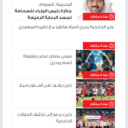
البحرينية.. السلوم:
جائزة رئيس الوزراء للصحافة
منذ 4 ساعات
تجسد الرعاية الرفيعة
للإعلام الوطني
وزير الخارجية يجري اتصالا هاتفيا مع نظيره السعودي
منذ 4 ساعات
سيتي يرفض عرض برشلونة
لضم رودري
منذ 4 ساعات
بايرن يفــوز على أســـتون فـيـلا
منذ 4 ساعات
بايرن يدعو إلى تكثيف الجولات
الخارجية