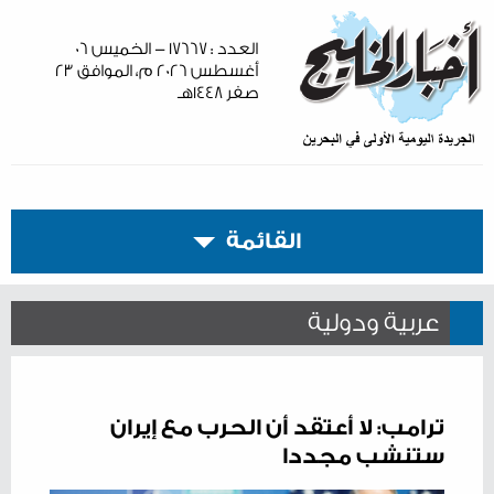
العدد : ١٧٦٦٧ - الخميس ٠٦
أغسطس ٢٠٢٦ م، الموافق ٢٣
صفر ١٤٤٨هـ
القائمة
عربية ودولية
ترامب: لا أعتقد أن الحرب مع إيران
ستنشب مجددا