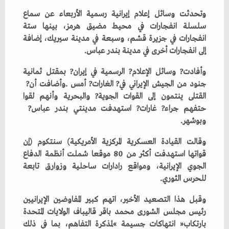
‬إلى‭ ‬انفجارات‭ ‬أخرى‭ ‬في‭ ‬مدينة‭ ‬بندر‭ ‬عباس‭. ‬
وبوشهر‭.‬
‬للحرس‭ ‬الثوري‭.‬