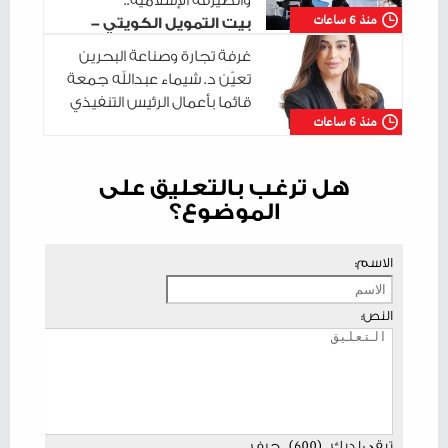
والصيرفة الإسلامية..
منذ 6 ساعات
بيت التمويل الكويتي -
البحرين يختتم سلسلة جلساته التدريبية في
غرفة تجارة وصناعة البحرين
مدينة شباب 2030
تعيّن د. شيماء عبدالله جمعة
قائما بأعمال الرئيس التنفيذي
منذ 6 ساعات
هل ترغب بالتعليق على
الموضوع؟
الاسم:
النص:
تبقى لديك
(
600
)
حرف