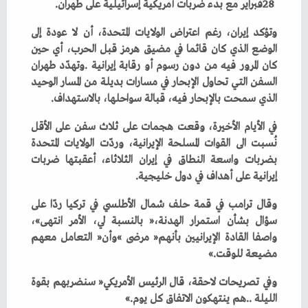
‬28‭ ‬فبراير‭ ‬مع‭ ‬بدء‭ ‬ضربات‭ ‬أمريكية‭ ‬إسرائيلية‭ ‬على‭ ‬طهران‭. ‬
‬الذي‭ ‬سمحت‭ ‬بالإبحار‭ ‬فيه،‭ ‬قبالة‭ ‬سواحلها،‭ ‬بالاستهداف‭. ‬
‬إيرانية‭ ‬على‭ ‬أهداف‭ ‬في‭ ‬دول‭ ‬خليجية‭. ‬
‬مضيعة‭ ‬للوقت‮»‬‭. ‬
‬الليلة‭.. ‬هم‭ ‬ينتهكون‭ ‬الاتفاق‭ ‬كل‭ ‬يوم‮»‬‭.‬