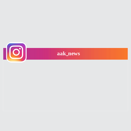
aak_news