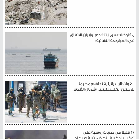
مفاوضات هرمز تتقدم.. وإيران: الاتفاق
في «المراجعة النهائية»
القوات الإسرائيلية تداهم مخيما
للاجئين الفلسطينيين شمال القدس
17 قتيلا في ضربات روسية على
أوكرانيا وكييف تحذر من نقص حاد