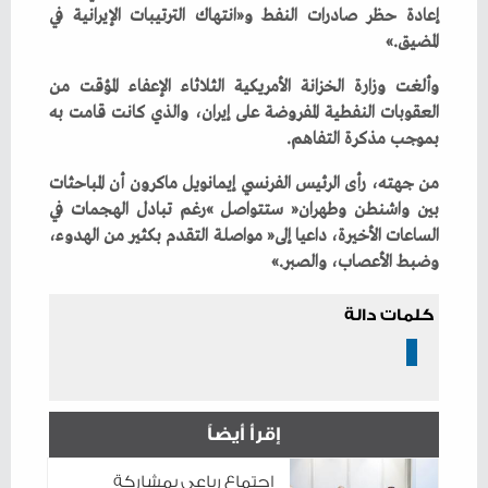
‬المضيق‮»‬‭.‬
‬بموجب‭ ‬مذكرة‭ ‬التفاهم‭. ‬
‬وضبط‭ ‬الأعصاب،‭ ‬والصبر‮»‬‭.‬
كلمات دالة
إقرأ أيضاً
اجتماع رباعي بمشاركة