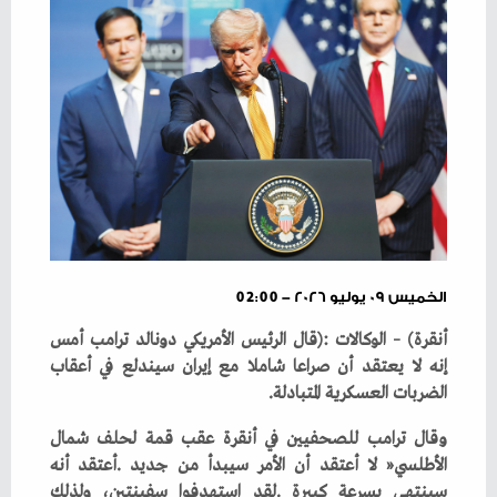
الخميس ٠٩ يوليو ٢٠٢٦ - 02:00
‬الضربات‭ ‬‌العسكرية‭ ‬المتبادلة‭. ‬