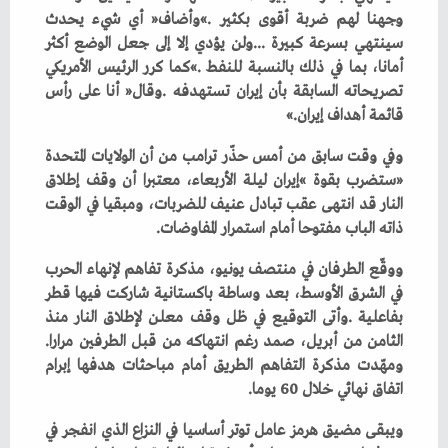
‬قائمة‭ ‬أهداف‭ ‬إيران‮»‬‭. ‬
‬ذاته‭ ‬الباب‭ ‬مفتوحا‭ ‬أمام‭ ‬استمرار‭ ‬المفاوضات‭. ‬
‬الثامن‭ ‬من‭ ‬أبريل،‭ ‬صمد‭ ‬رغم‭ ‬انتهاكه‭ ‬من‭ ‬قبل‭ ‬الطرفين‭ ‬مرارا‭.
‬اتفاق‭ ‬نهائي‭ ‬خلال‭ ‬60‭ ‬يوما‭. ‬