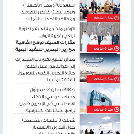
السعودية ومصر وباكستان
وتركيا يبحث خفض التصعيد
منذ 6 ساعات
ومعالجة التحديات الأمنية
الراهنة
لتوفير منظومة تقنية متطورة
ترتقي بتجربة الزوار..
عقارات السيف توقع اتفاقية
منذ 6 ساعات
مع زين البحرين لتنفيذ البنية
التحتية الرقمية
طيران الخليج تفتح باب الحجوزات
إلى كوالالمبور قبيل انطلاق
جائزة البحرين الكبرى للفورمولا
منذ 6 ساعات
1 2026 بماليزيا
«BIBF» يعلن تقديم أول
مساعد دراسي بالذكاء
الاصطناعي في البحرين ضمن
منذ 6 ساعات
برامج الشهادات الاحترافية
شملت 3 جلسات متخصصة
حول التداول والاستثمار