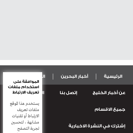
الرئيسية
أخبار البحرين
المال و الاقتصاد
الموافقة على
استخدام ملفات
تعريف الارتباط
عن أخبار الخليج
إتصل بنا
المطبعة
عربية ودولية
الرياضة
يستخدم هذا الموقع
جميع الاقسام
قضـايــا وحـــوادث
منوعات
أعمدة
ملفات تعريف
الارتباط أو تقنيات
مشابهة ، لتحسين
إشترك في النشرة الاخبارية
تجربة التصفح