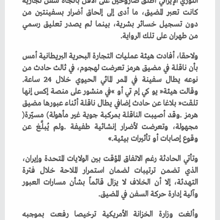
‬من‭ ‬طهران‭ ‬على‭ ‬تلك‭ ‬الرواية‭.‬
‬نوعه‭ ‬يطال‭ ‬سفينة‭ ‬في‭ ‬الممر‭ ‬المائي‭ ‬الحيوي‭ ‬خلال‭ ‬24‭ ‬ساعة‭.
‬هرمز‭. ‬وقد‭ ‬أصيبت‭ ‬الناقلة‭ ‬بمركبة‭ ‬جوية‭ ‬غير‭ ‬مأهولة‭ (‬مسيّرة‭)
‬وقوع‭ ‬إصابات‭ ‬أو‭ ‬تأثيرات‭ ‬بيئية‮»‬‭.‬
‬وآلية‭ ‬إدارة‭ ‬حركة‭ ‬السفن‭ ‬في‭ ‬المضيق‭.‬