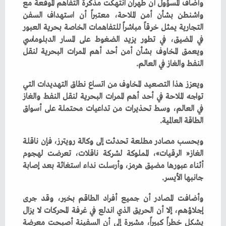
‬النفط‭ ‬والغاز‭ ‬في‭ ‬العالم‭.‬
‬الطاقة‭ ‬العالمية‭.‬
‬جانبها‭ ‬الأيسر‭.‬