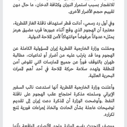
‬تقييم‭ ‬حجم‭ ‬الأضرار‭ ‬الأخرى‭.‬
‬يمثل‭ ‬‮«‬عدواناً‭ ‬مرفوضاً‮»‬‭ ‬وانتهاكاً‭ ‬لأمن‭ ‬الملاحة‭ ‬الدولية‭.‬
‬البحرية‭ ‬العالمية‭.‬
‬تكراره‭.‬