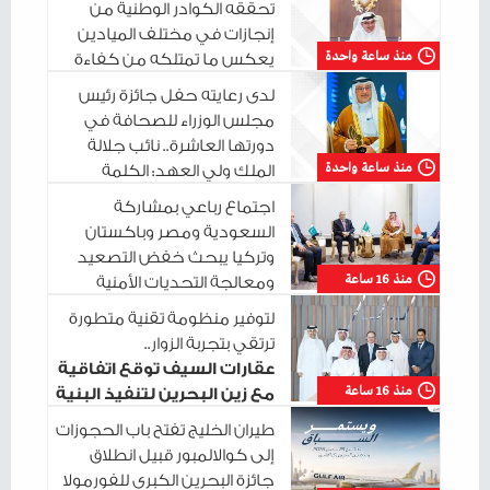
تحققه الكوادر الوطنية من
إنجازات في مختلف الميادين
منذ ساعة واحدة
يعكس ما تمتلكه من كفاءة
واقتدار وما تتحلى به من روح المبادرة والمسؤولية
لدى رعايته حفل جائزة رئيس
مجلس الوزراء للصحافة في
دورتها العاشرة.. نائب جلالة
منذ ساعة واحدة
الملك ولي العهد: الكلمة
الوطنية المسؤولة قوةٌ وثباتٌ في مواجهة التحديات
اجتماع رباعي بمشاركة
السعودية ومصر وباكستان
وتركيا يبحث خفض التصعيد
منذ 16 ساعة
ومعالجة التحديات الأمنية
الراهنة
لتوفير منظومة تقنية متطورة
ترتقي بتجربة الزوار..
عقارات السيف توقع اتفاقية
منذ 16 ساعة
مع زين البحرين لتنفيذ البنية
التحتية الرقمية
طيران الخليج تفتح باب الحجوزات
إلى كوالالمبور قبيل انطلاق
جائزة البحرين الكبرى للفورمولا