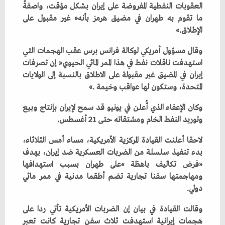
‬الإطلاق‮»‬‭.‬
‬المتحدة،‭ ‬وستكون‭ ‬لها‭ ‬عواقب‭ ‬وخيمة‮»‬‭. ‬
‬وتوريد‭ ‬النفط‭ ‬الخام‭ ‬ومشتقاته‭ ‬حتى‭ ‬21‭ ‬أغسطس‭.‬
‬دولي‭.‬