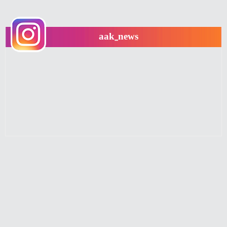
aak_news