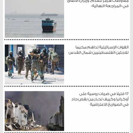
مفاوضات هرمز تتقدم.. وإيران: الاتفاق
في «المراجعة النهائية»
القوات الإسرائيلية تداهم مخيما
للاجئين الفلسطينيين شمال القدس
17 قتيلا في ضربات روسية على
أوكرانيا وكييف تحذر من نقص حاد
في الصواريخ الاعتراضية