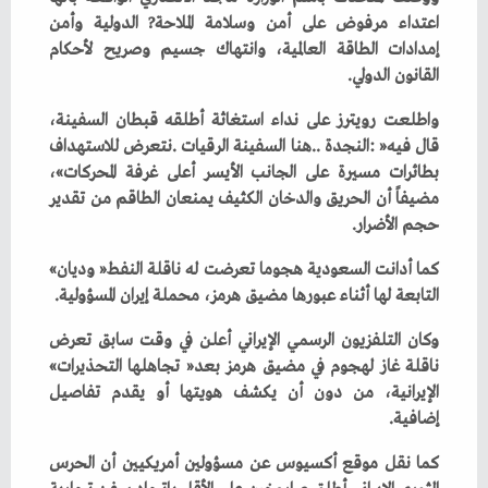
‬القانون‭ ‬الدولي‭.‬
‬حجم‭ ‬الأضرار‭.‬
كما‭ ‬أدانت‭ ‬السعودية‭ ‬هجوما‭ ‬تعرضت‭ ‬له‭ ‬ناقلة‭ ‬النفط‭ ‬‮«‬وديان‮»‬‭
‬التابعة‭ ‬لها‭ ‬أثناء‭ ‬عبورها‭ ‬مضيق‭ ‬هرمز،‭ ‬محملة‭ ‬إيران‭ ‬المسؤولية‭. ‬
‬ناقلة‭ ‬غاز‭ ‬لهجوم‭ ‬في‭ ‬مضيق‭ ‬هرمز‭ ‬بعد‭ ‬‮«‬تجاهلها‭ ‬التحذيرات‮»‬‭
‬إضافية‭.‬