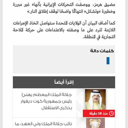
‬وخطيرة‮»‬‭ ‬وتشكل‭ ‬‮«‬انتهاكًا‭ ‬واضحًا‭ ‬لوقف‭ ‬إطلاق‭ ‬النار‮»‬‭.‬
‬التجارية‭ ‬في‭ ‬المنطقة‭.‬
كلمات دالة
إقرأ أيضاً
جلالة الملك المعظم يهنئ
رئيس جمهورية كوت ديفوار
بذكرى الاستقلال
منذ 58 دقيقة
نائب جلالة الملك ولي العهد: ما