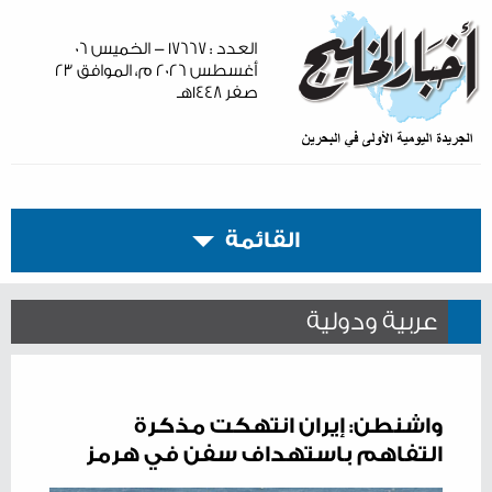
العدد : ١٧٦٦٧ - الخميس ٠٦
أغسطس ٢٠٢٦ م، الموافق ٢٣
صفر ١٤٤٨هـ
القائمة
عربية ودولية
واشنطن: إيران انتهكت مذكرة
التفاهم باستهداف سفن في هرمز