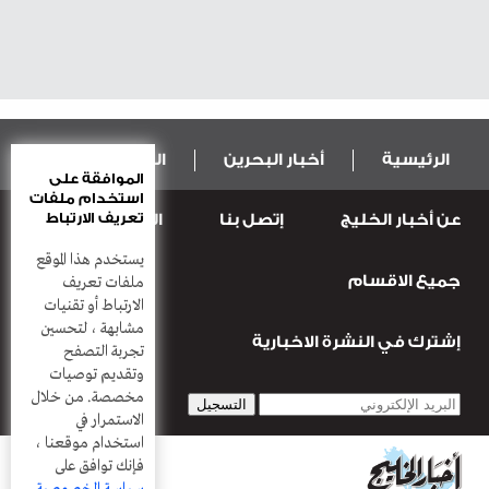
الرئيسية
أخبار البحرين
المال و الاقتصاد
الموافقة على
استخدام ملفات
تعريف الارتباط
عن أخبار الخليج
إتصل بنا
المطبعة
عربية ودولية
الرياضة
يستخدم هذا الموقع
جميع الاقسام
قضـايــا وحـــوادث
منوعات
أعمدة
ملفات تعريف
الارتباط أو تقنيات
مشابهة ، لتحسين
إشترك في النشرة الاخبارية
تجربة التصفح
وتقديم توصيات
مخصصة. من خلال
الاستمرار في
استخدام موقعنا ،
فإنك توافق على