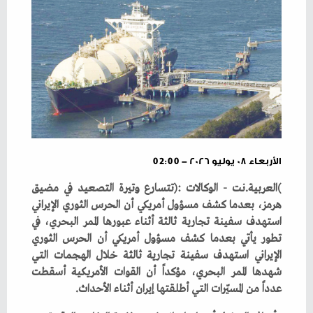
الأربعاء ٠٨ يوليو ٢٠٢٦ - 02:00
‬عدداً‭ ‬من‭ ‬المسيّرات‭ ‬التي‭ ‬أطلقتها‭ ‬إيران‭ ‬أثناء‭ ‬الأحداث‭.‬