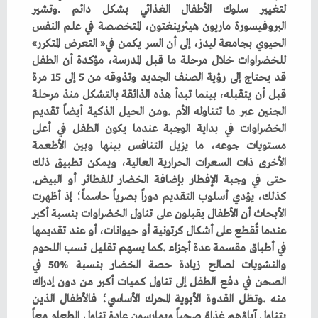
‬الحيوي‭ ‬بجامعة‭ ‬ليدز،‭ ‬إلى‭ ‬أن‭ ‬السر‭ ‬يكمن‭ ‬في‭ ‬‮«‬التعرض‭ ‬المتكرر‮»‬‭
‬حتى‭ ‬في‭ ‬وجبة‭ ‬الإفطار‭ ‬بإضافة‭ ‬الخضار‭ ‬للفطائر‭ ‬أو‭ ‬البيض‭.