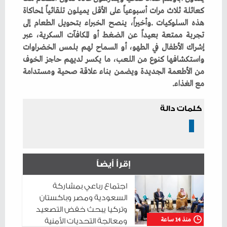
‬مع‭ ‬الغذاء‭.‬
كلمات دالة
إقرأ أيضاً
اجتماع رباعي بمشاركة
السعودية ومصر وباكستان
وتركيا يبحث خفض التصعيد
منذ 14 ساعة
ومعالجة التحديات الأمنية