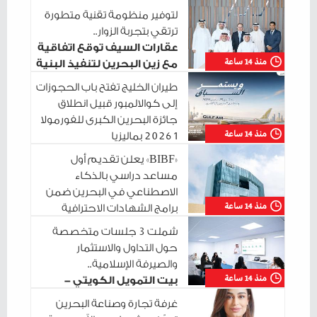
الراهنة
لتوفير منظومة تقنية متطورة
ترتقي بتجربة الزوار..
عقارات السيف توقع اتفاقية
منذ 14 ساعة
مع زين البحرين لتنفيذ البنية
التحتية الرقمية
طيران الخليج تفتح باب الحجوزات
إلى كوالالمبور قبيل انطلاق
جائزة البحرين الكبرى للفورمولا
منذ 14 ساعة
1 2026 بماليزيا
«BIBF» يعلن تقديم أول
مساعد دراسي بالذكاء
الاصطناعي في البحرين ضمن
منذ 14 ساعة
برامج الشهادات الاحترافية
شملت 3 جلسات متخصصة
حول التداول والاستثمار
والصيرفة الإسلامية..
منذ 14 ساعة
بيت التمويل الكويتي -
البحرين يختتم سلسلة جلساته التدريبية في
غرفة تجارة وصناعة البحرين
مدينة شباب 2030