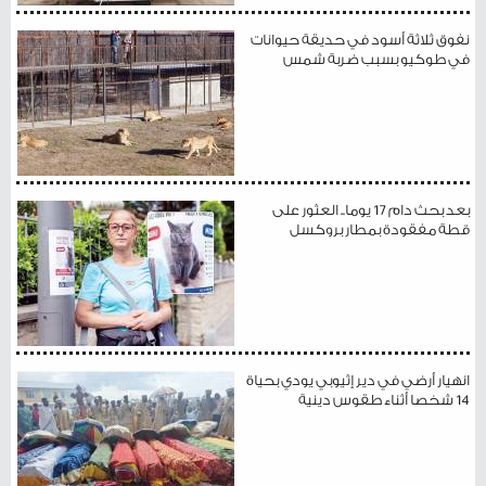
نفوق ثلاثة أسود في حديقة حيوانات
في طوكيو بسبب ضربة شمس
بعد بحث دام 17 يوما.. العثور على
قطة مفقودة بمطار بروكسل
انهيار أرضي في دير إثيوبي يودي بحياة
14 شخصا أثناء طقوس دينية