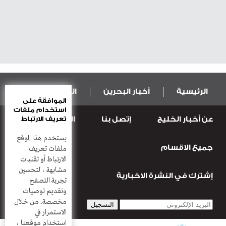
الرئيسية
أخبار البحرين
المال و الاقتصاد
الموافقة على
استخدام ملفات
عن أخبار الخليج
إتصل بنا
المطبعة
تعريف الارتباط
عربية ودولية
الرياضة
يستخدم هذا الموقع
جميع الاقسام
قضـايــا وحـــوادث
منوعات
أعمدة
ملفات تعريف
الارتباط أو تقنيات
مشابهة ، لتحسين
إشترك في النشرة الاخبارية
تجربة التصفح
وتقديم توصيات
مخصصة. من خلال
الاستمرار في
استخدام موقعنا ،