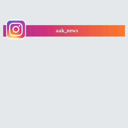
aak_news