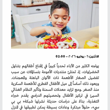
الاثنين ٠٦ يوليو ٢٠٢٦ - 02:00
‬تفضيل‭ ‬الصغار‭ ‬الأطعمة‭ ‬ذات‭ ‬الألوان‭ ‬الباهتة‭ ‬والمعجنات‭.