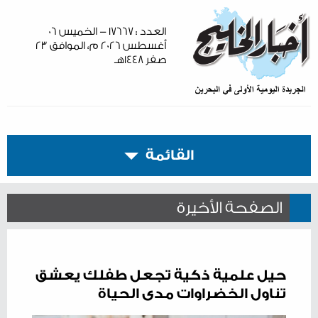
العدد : ١٧٦٦٧ - الخميس ٠٦
أغسطس ٢٠٢٦ م، الموافق ٢٣
صفر ١٤٤٨هـ
القائمة
الصفحة الأخيرة
حيل علمية ذكية تجعل طفلك يعشق
تناول الخضراوات مدى الحياة