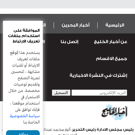
الرئيسية
أخبار البحرين
المال و الاقتصاد
الموافقة على
استخدام ملفات
تعريف الارتباط
عن أخبار الخليج
إتصل بنا
المطبعة
عربية ودولية
الرياضة
يستخدم هذا الموقع
جميع الاقسام
قضـايــا وحـــوادث
منوعات
أعمدة
ملفات تعريف
الارتباط أو تقنيات
مشابهة ، لتحسين
إشترك في النشرة الاخبارية
تجربة التصفح
وتقديم توصيات
مخصصة. من خلال
الاستمرار في
استخدام موقعنا ،
فإنك توافق على
سياسة الخصوصية
الخاصة بنا
رئيس مجلس الادارة رئيس التحرير
: أنور محمد عبدالرحمن |
مدير التحرير
:
موافق
السيد زهره