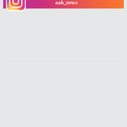
aak_news