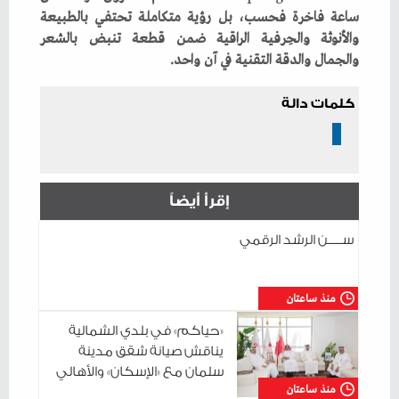
‬والجمال‭ ‬والدقة‭ ‬التقنية‭ ‬في‭ ‬آن‭ ‬واحد‭.‬
كلمات دالة
إقرأ أيضاً
ســـــن الرشد الرقمي
منذ ساعتان
«حياكم» في بلدي الشمالية
يناقش صيانة شقق مدينة
سلمان مع «الإسكان» والأهالي
منذ ساعتان