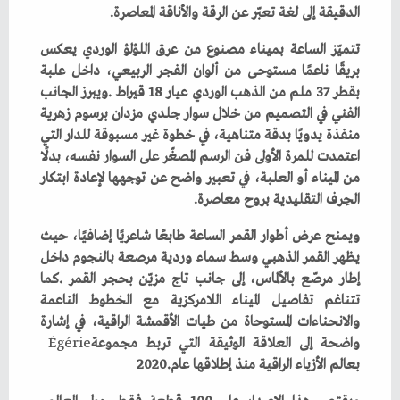
‬الدقيقة‭ ‬إلى‭ ‬لغة‭ ‬تعبّر‭ ‬عن‭ ‬الرقة‭ ‬والأناقة‭ ‬المعاصرة‭.‬
‬الحِرف‭ ‬التقليدية‭ ‬بروح‭ ‬معاصرة‭.‬
‬واضحة‭ ‬إلى‭ ‬العلاقة‭ ‬الوثيقة‭ ‬التي‭ ‬تربط‭ ‬مجموعة‭ ‬
Égérie
‬بعالم‭ ‬الأزياء‭ ‬الراقية‭ ‬منذ‭ ‬إطلاقها‭ ‬عام‭ ‬2020‭.‬