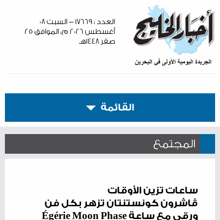
العدد : ١٧٦٦٩ - السبت ٠٨
أغسطس ٢٠٢٦ م، الموافق ٢٥
صفر ١٤٤٨هـ
القائمة
المجتمع
ساعات تزين الأوقات
ڤاشرون كونستنتان تزهر بكل فن
ورقي مع ساعة Égérie Moon Phase