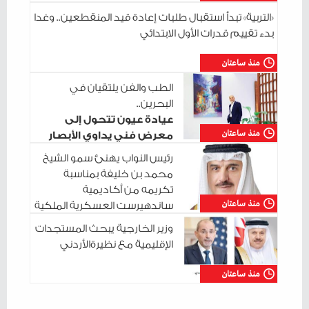
«التربية» تبدأ استقبال طلبات إعادة قيد المنقطعين.. وغدا
بدء تقييم قدرات الأول الابتدائي
منذ ساعتان
الطب والفن يلتقيان في
البحرين..
عيادة عيون تتحول إلى
منذ ساعتان
معرض فني يداوي الأبصار
والروح
رئيس النواب يهنئ سمو الشيخ
محمد بن خليفة بمناسبة
تكريمه من أكاديمية
منذ ساعتان
ساندهيرست العسكرية الملكية
وزير الخارجية يبحث المستجدات
الإقليمية مع نظيرةالأردني
منذ ساعتان