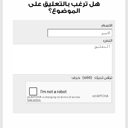
هل ترغب بالتعليق على
الموضوع؟
الاسم:
النص:
تبقى لديك
(
600
)
حرف