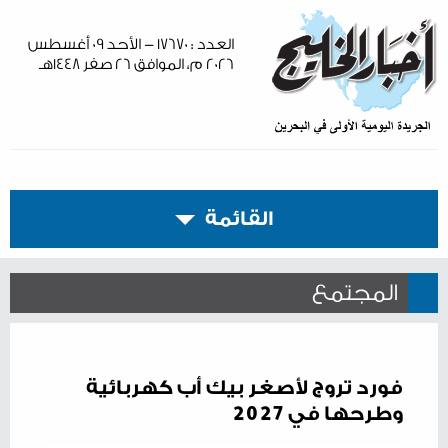
العدد : ١٧٦٧٠ - الأحد ٠٩ أغسطس
٢٠٢٦ م، الموافق ٢٦ صفر ١٤٤٨هـ
القائمة
المجتمع
فورد تروج لأصغر بيك أب كهربائية
وطرحها في 2027