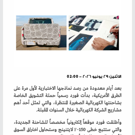
الاثنين ٢٩ يونيو ٢٠٢٦ - 02:00
‬مشاريع‭ ‬الشركة‭ ‬الكهربائية‭ ‬خلال‭ ‬السنوات‭ ‬المقبلة‭.‬
‬والتي‭ ‬ستتبع‭ ‬خطى‭ ‬
F