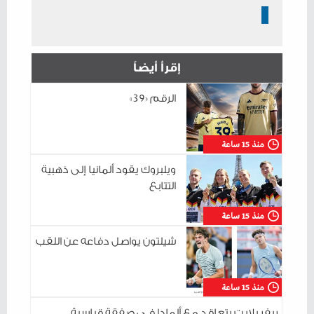
إقرأ أيضاً
الرقم «39»
منذ 15 ساعة
ويلبروك يقود ألمانيا إلى ذهبية
التتابع
منذ 15 ساعة
شيلتون يواصل دفاعه عن اللقب
منذ 15 ساعة
ريفر بلايت يتعاقد مع ألمادا فـي صفقة قياسية