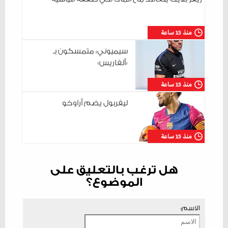
منذ 15 ساعة
سيميوني: متمسكون بـ
«ألفاريس»
منذ 15 ساعة
ليفربول يضم أراوخو
منذ 15 ساعة
هل ترغب بالتعليق على
الموضوع؟
الاسم: