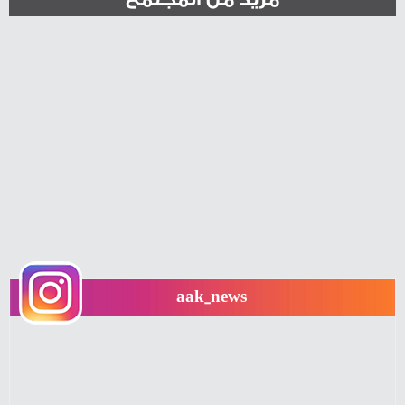
aak_news