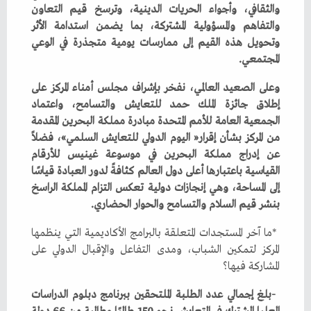
‬المجتمعي‭.‬
‬بنشر‭ ‬قيم‭ ‬السلام‭ ‬والتسامح‭ ‬والحوار‭ ‬الحضاري‭.‬
‬المشاركة‭ ‬فيها؟