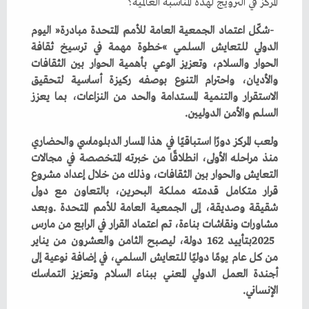
‬المركز‭ ‬في‭ ‬الترويج‭ ‬لهذه‭ ‬المناسبة‭ ‬العالمية؟
‬السلم‭ ‬والأمن‭ ‬الدوليين‭.‬
‬الإنساني‭.‬