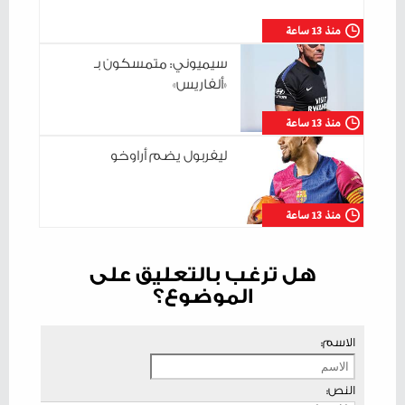
منذ 13 ساعة
سيميوني: متمسكون بـ
«ألفاريس»
منذ 13 ساعة
ليفربول يضم أراوخو
منذ 13 ساعة
هل ترغب بالتعليق على
الموضوع؟
الاسم:
النص: