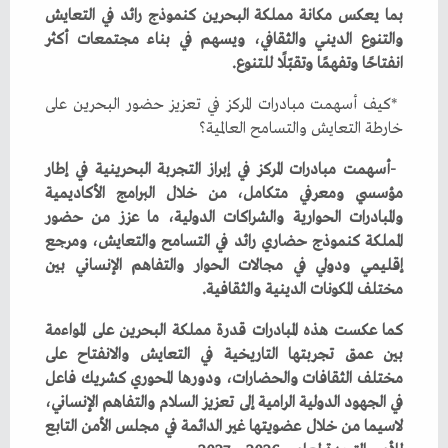
‬انفتاحًا‭ ‬وتفهمًا‭ ‬وتقبّلًا‭ ‬للتنوع‭.‬
‬خارطة‭ ‬التعايش‭ ‬والتسامح‭ ‬العالمية؟
‬مختلف‭ ‬المكونات‭ ‬الدينية‭ ‬والثقافية‭.‬