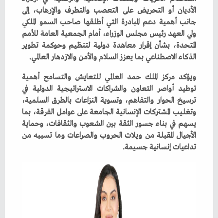
‬الذكاء‭ ‬الاصطناعي‭ ‬بما‭ ‬يعزز‭ ‬السلام‭ ‬والأمن‭ ‬والازدهار‭ ‬العالمي‭.‬
‬تداعيات‭ ‬إنسانية‭ ‬جسيمة‭.‬