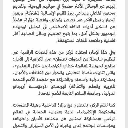
‬فاعلية‭ ‬وملاءمة‭ ‬للفئات‭ ‬المستهدفة‭.‬
‬تنظيم‭ ‬سلسلة‭ ‬من‭ ‬الندوات‭ ‬بعنوان‭: ‬‮«‬من‭ ‬الكراهية‭ ‬إلى‭ ‬الأمل‭:
‬الدولية،‭ ‬وجامعة‭ ‬السلام‭ ‬التابعة‭ ‬للأمم‭ ‬المتحدة‭.‬