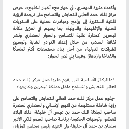
‬وانفتاحًا‭ ‬وازدهارًا‭. ‬وفيما‭ ‬يلي‭ ‬نص‭ ‬الحوار‭:‬
‬العالمي‭ ‬للتعايش‭ ‬والتسامح‭ ‬داخل‭ ‬مملكة‭ ‬البحرين‭ ‬وخارجها؟