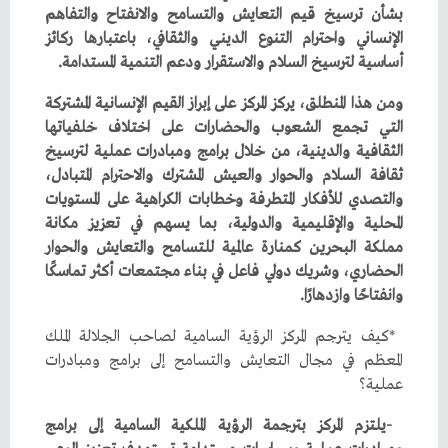
‬أساسية‭ ‬لترسيخ‭ ‬السلام‭ ‬والاستقرار‭ ‬ودعم‭ ‬التنمية‭ ‬المستدامة‭.‬
‬وانفتاحًا‭ ‬وازدهارًا‭.‬
‬عملية؟