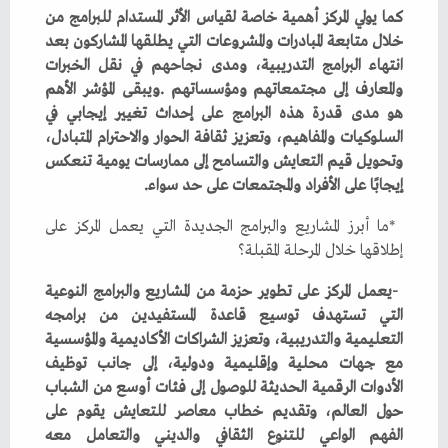
‬إيجابًا‭ ‬على‭ ‬الأفراد‭ ‬والمجتمعات‭ ‬على‭ ‬حد‭ ‬سواء‭.‬
‬إطلاقها‭ ‬خلال‭ ‬المرحلة‭ ‬المقبلة؟