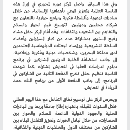
‬للريادة‭ ‬في‭ ‬التعايش‭.‬