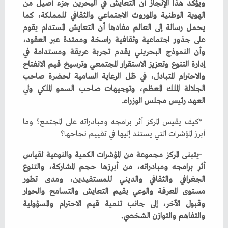
‬العهد‭ ‬رئيس‭ ‬مجلس‭ ‬الوزراء‭.‬
‬أبرز‭ ‬المؤشرات‭ ‬التي‭ ‬يستند‭ ‬إليها‭ ‬في‭ ‬تقييم‭ ‬نجاحها؟
‬والتفاهم‭ ‬والتوازن‭ ‬الشخصي‭.‬