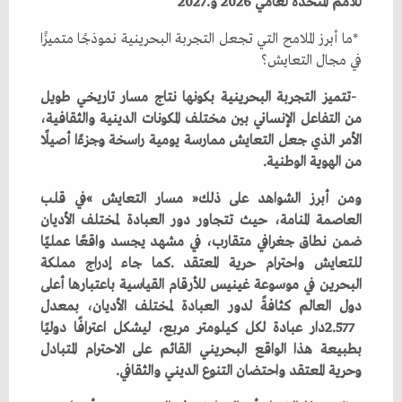
‬للأمم‭ ‬المتحدة‭ ‬لعامي‭ ‬2026‭ ‬و2027‭.‬
‬في‭ ‬مجال‭ ‬التعايش؟
‬من‭ ‬الهوية‭ ‬الوطنية‭.‬
‬وحرية‭ ‬المعتقد‭ ‬واحتضان‭ ‬التنوع‭ ‬الديني‭ ‬والثقافي‭.‬