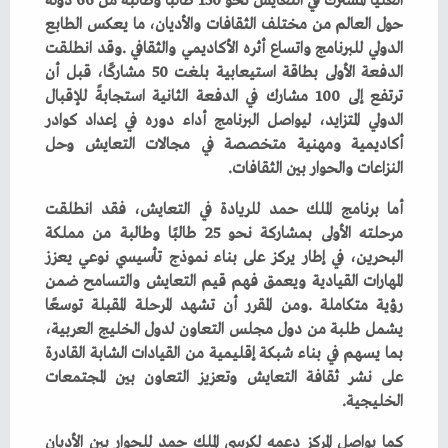
‬النزاعات‭ ‬والحوار‭ ‬بين‭ ‬الثقافات‭.‬
‬الخليجية‭.‬