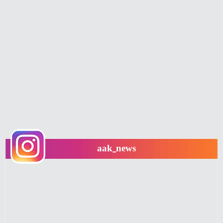
aak_news