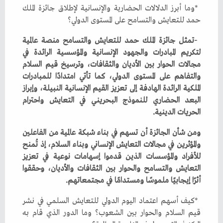
‬حمد‭ ‬للتعايش‭ ‬والتسامح‭ ‬على‭ ‬المستوى‭ ‬الدولي؟
‬الحريات‭ ‬الدينية‭.‬
‬أثرًا‭ ‬إيجابيًا‭ ‬ملموسًا‭ ‬ومستدامًا‭ ‬في‭ ‬مجتمعاتهم‭.‬