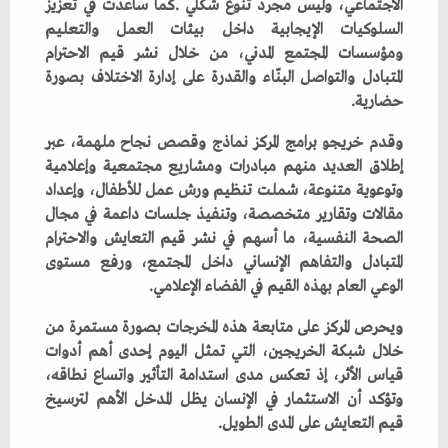
‬حضارية‭.‬
‬الوعي‭ ‬العام‭ ‬بهذه‭ ‬القيم‭ ‬في‭ ‬الفضاء‭ ‬الإعلامي‭.‬
‬قيم‭ ‬التعايش‭ ‬على‭ ‬المدى‭ ‬الطويل‭.‬