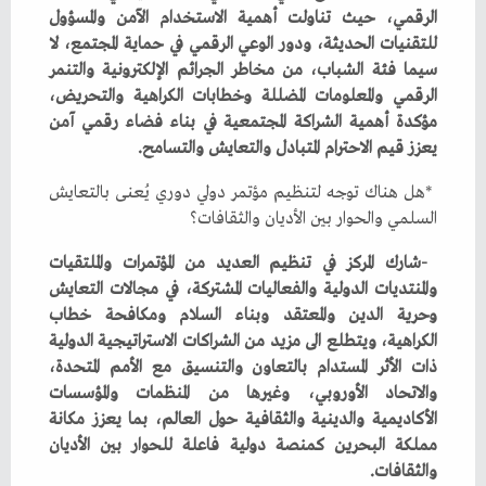
‬يعزز‭ ‬قيم‭ ‬الاحترام‭ ‬المتبادل‭ ‬والتعايش‭ ‬والتسامح‭.‬
‬السلمي‭ ‬والحوار‭ ‬بين‭ ‬الأديان‭ ‬والثقافات؟
‬والثقافات‭.‬