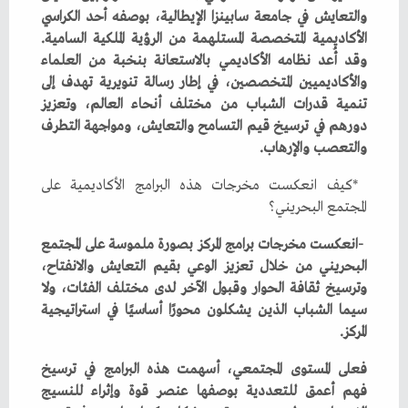
‬الأكاديمية‭ ‬المتخصصة‭ ‬المستلهمة‭ ‬من‭ ‬الرؤية‭ ‬الملكية‭ ‬السامية‭.
‬والتعصب‭ ‬والإرهاب‭.‬
‭*‬
‭ ‬
‬المجتمع‭ ‬البحريني؟
‬المركز‭.‬