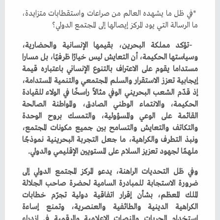
‬ما‭ ‬الرسالة‭ ‬التي‭ ‬يود‭ ‬المركز‭ ‬إيصالها‭ ‬إلى‭ ‬المجتمع‭ ‬الدولي؟
‬ملهمًا‭ ‬لجهود‭ ‬تعزيز‭ ‬السلام‭ ‬على‭ ‬المستويين‭ ‬الإقليمي‭ ‬والدولي‭.‬