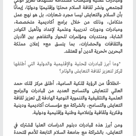
‬البحرين‮»‬‭ ‬لحرية‭ ‬الدين‭ ‬أو‭ ‬المعتقد‭.‬
‬المركز‭ ‬لتعزيز‭ ‬ثقافة‭ ‬التعايش‭ ‬والوئام؟
‬وفكرية‭ ‬وثقافية‭ ‬وإعلامية‭ ‬وطنية‭ ‬وإقليمية‭ ‬ودولية‭.‬