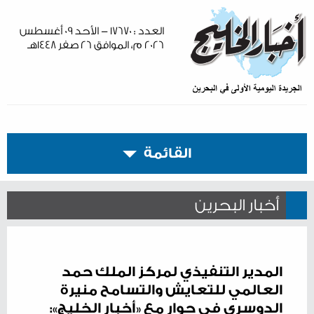
العدد : ١٧٦٧٠ - الأحد ٠٩ أغسطس
٢٠٢٦ م، الموافق ٢٦ صفر ١٤٤٨هـ
القائمة
أخبار البحرين
المدير التنفيذي لمركز الملك حمد
العالمي للتعايش والتسامح منيرة
الدوسري في حوار مع «أخبار الخليج»: