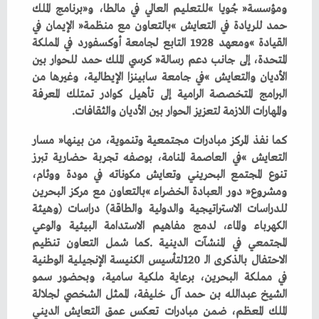
‬والمهارات‭ ‬اللازمة‭ ‬لتعزيز‭ ‬الحوار‭ ‬بين‭ ‬الأديان‭ ‬والثقافات‭.‬