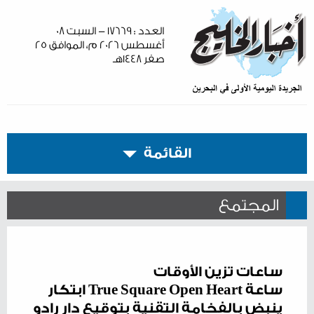
العدد : ١٧٦٦٩ - السبت ٠٨
أغسطس ٢٠٢٦ م، الموافق ٢٥
صفر ١٤٤٨هـ
القائمة
المجتمع
ساعات تزين الأوقات
ساعة True Square Open Heart ابتكار
ينبض بالفخامة التقنية بتوقيع دار رادو