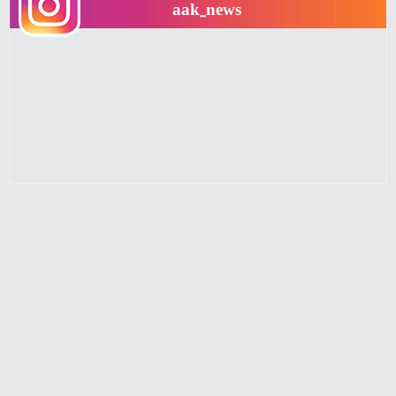
aak_news