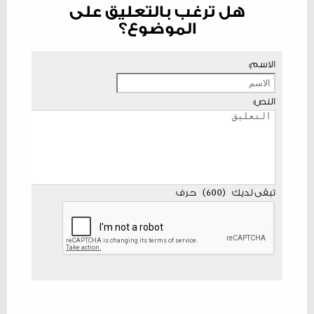
هل ترغب بالتعليق على
الموضوع؟
الاسم:
النص:
تبقى لديك
(
600
)
حرف