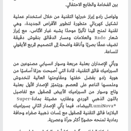
‬بين‭ ‬الفخامة‭ ‬والطابع‭ ‬الاحتفالي‭.‬
‬شعار‭ ‬
Rado
‬للساعة‭.‬
‬باللون‭ ‬الذهبي‭ ‬الوردي‭ ‬وعقارب‭ ‬مضيئة‭ ‬بمادة‭ ‬
‭-‬
Super
LumiNova®
‬رمادية‭ ‬تمنحه‭ ‬حضورًا‭ ‬أكثر‭ ‬جرأة‭ ‬وعصرية‭.‬