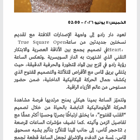
الخميس ١١ يونيو ٢٠٢٦ - 02:00
‬نسختين‭ ‬جديدتين‭ ‬من‭ ‬ساعة‭ ‬
Open
‭ ‬
Square
‭ ‬
True
Heart
‬مستوحى‭ ‬من‭ ‬عالم‭ ‬الأزياء‭ ‬الراقية‭.‬