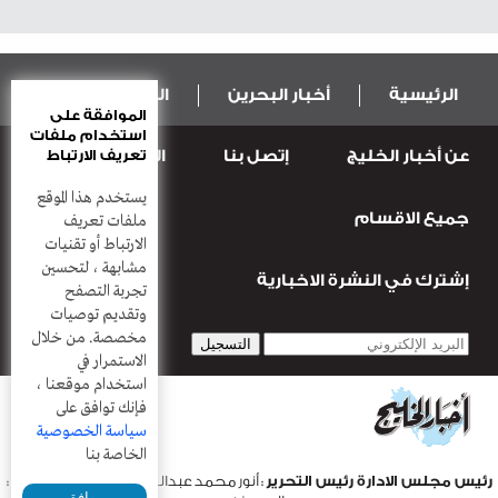
الرئيسية
أخبار البحرين
المال و الاقتصاد
الموافقة على
استخدام ملفات
عن أخبار الخليج
إتصل بنا
المطبعة
تعريف الارتباط
عربية ودولية
الرياضة
يستخدم هذا الموقع
جميع الاقسام
قضـايــا وحـــوادث
منوعات
أعمدة
ملفات تعريف
الارتباط أو تقنيات
مشابهة ، لتحسين
إشترك في النشرة الاخبارية
تجربة التصفح
وتقديم توصيات
مخصصة. من خلال
الاستمرار في
استخدام موقعنا ،
فإنك توافق على
سياسة الخصوصية
الخاصة بنا
رئيس مجلس الادارة رئيس التحرير
: أنور محمد عبدالرحمن |
مدير التحرير
:
موافق