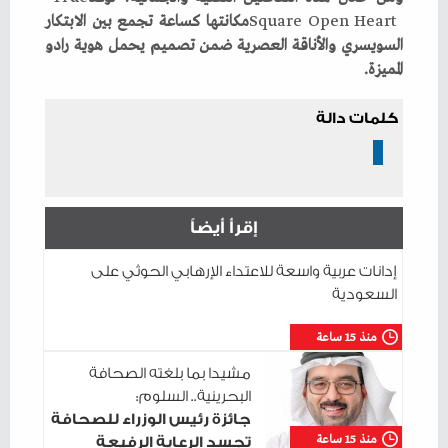
Square
‭ ‬
Open
‭ ‬
Heart
‬المميزة‭.‬
كلمات دالة
إقرأ أيضاً
إدانات عربية واسعة للاعتداء الإرهابي الحوثي على
السعودية
منذ 15 ساعة
مشيدا بما بلغته الصحافة
البحرينية.. السلوم:
جائزة رئيس الوزراء للصحافة
منذ 15 ساعة
تجسد الرعاية الرفيعة