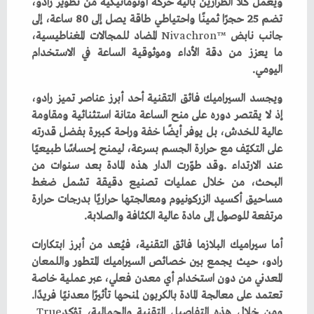
‬جانب‭ ‬نابض‭ ‬
Nivachron™
‬اليومي‭.‬
‬مرتفعة‭ ‬للوصول‭ ‬إلى‭ ‬مادة‭ ‬عالية‭ ‬الكثافة‭ ‬والصلابة‭.‬
‬تعتمد‭ ‬على‭ ‬معالجة‭ ‬المادة‭ ‬بالكربون‭ ‬لمنحها‭ ‬تأثيرًا‭ ‬معدنيًا‭ ‬فريدًا‭.
‬ومن‭ ‬خلال‭ ‬هذه‭ ‬التفاصيل‭ ‬التقنية‭ ‬والجمالية،‭ ‬تؤكد‭ ‬
True