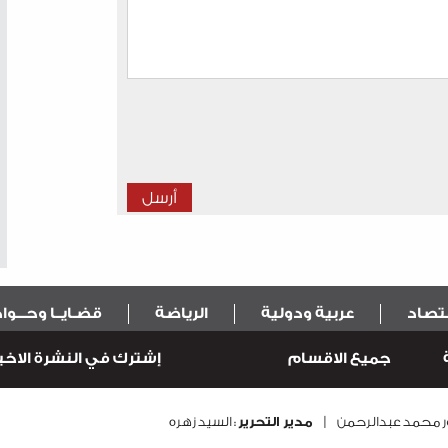
قتصاد
عربية ودولية
الرياضة
قضـايــا وحـــو
جميع الاقسام
إشترك في النشرة الاخبا
نور محمد عبدالرحمن |
مدير التحرير
: السيد زهره