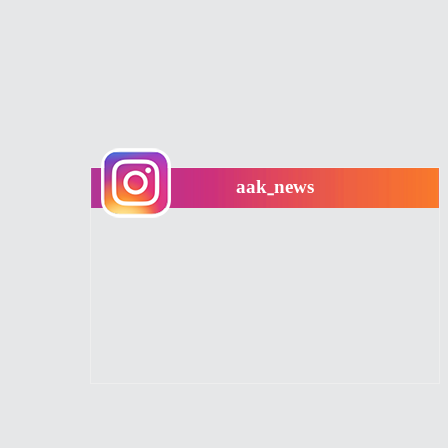
aak_news