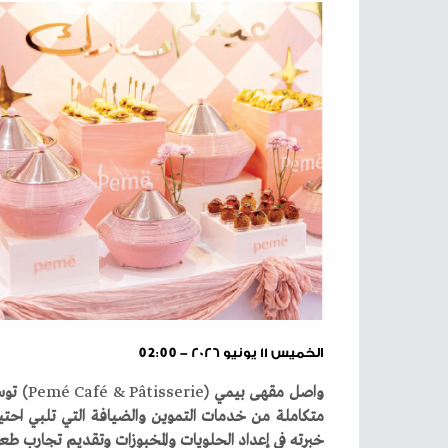
الخميس ١١ يونيو ٢٠٢٦ - 02:00
واصل‭ ‬مقهى‭ ‬بيمي‭ (‬
Pâtisserie
‭ ‬
&
‭ ‬
Café
‭ ‬
Pemé
‬خبرته‭ ‬في‭ ‬إعداد‭ ‬الحلويات‭ ‬والمخبوزات‭ ‬وتقديم‭ ‬تجارب‭ ‬طعام‭ ‬متنوعة‭.‬