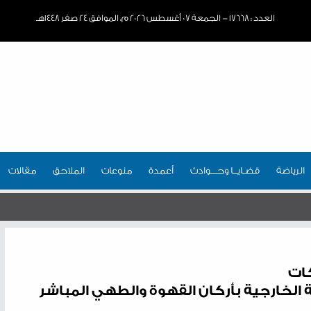
العدد : ١٧٦٦٨ - الجمعة ٠٧ أغسطس ٢٠٢٦ م، الموافق ٢٤ صفر ١٤٤٨هـ
الرياضة
قضـايــا وحـــوادث
أعمدة
منوعات
الملاحق
مقالات
كات
الخارجية بأركان القهوة والطهي المباشر