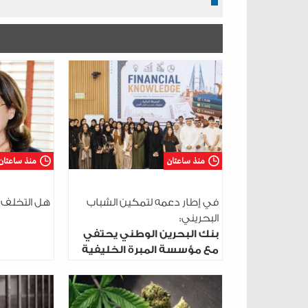
منذ ساعتان
منذ ساعتان
في إطار دعمه لتمكين الشباب
هل التخلف 
البحريني:
بنك البحرين الوطني يحتفي
مع مؤسسة المبرة الخليفية
باختتام برنامج «واثق» لعام
2026