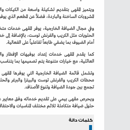
‬المشروبات‭ ‬الساخنة‭ ‬والباردة،‭ ‬فضلاً‭ ‬عن‭ ‬المطعم‭ ‬الذي‭ ‬يوفر‭ ‬خيارات‭ ‬متعددة‭ ‬تناسب‭ ‬مختلف‭ ‬الأذواق‭.‬
‬أمام‭ ‬الضيوف‭ ‬بما‭ ‬يضفي‭ ‬طابعاً‭ ‬تفاعلياً‭ ‬على‭ ‬الفعالية‭.‬
‬العائلية،‭ ‬مع‭ ‬خيارات‭ ‬متنوعة‭ ‬يتم‭ ‬تصميمها‭ ‬بما‭ ‬يتناسب‭ ‬مع‭ ‬طبيعة‭ ‬كل‭ ‬مناسبة‭ ‬ومتطلبات‭ ‬العملاء‭.‬
‬تجمع‭ ‬بين‭ ‬جودة‭ ‬الضيافة‭ ‬وتنوع‭ ‬الأصناف‭.‬
‬حلول‭ ‬ضيافة‭ ‬متكاملة‭ ‬تلائم‭ ‬مختلف‭ ‬المناسبات‭ ‬والاحتفالات‭.‬
كلمات دالة