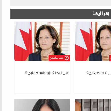
إقرأ أيضاً
منذ ساعتان
إرث استعماري؟!
هل التخلف إرث استعماري؟!