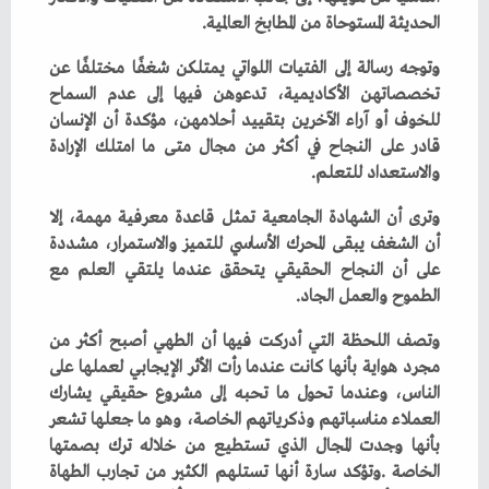
‬الحديثة‭ ‬المستوحاة‭ ‬من‭ ‬المطابخ‭ ‬العالمية‭.‬
‬والاستعداد‭ ‬للتعلم‭.‬
‬الطموح‭ ‬والعمل‭ ‬الجاد‭.‬