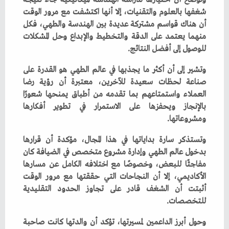
‬للوصول‭ ‬إلى‭ ‬أفضل‭ ‬النتائج‭.‬
‬ومشروعاتها‭.‬
‬للتخصصات‭.‬