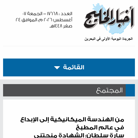
العدد : ١٧٦٦٨ - الجمعة ٠٧
أغسطس ٢٠٢٦ م، الموافق ٢٤
صفر ١٤٤٨هـ
القائمة
المجتمع
من الهندسة الميكانيكية إلى الإبداع
في عالم المطبخ
سارة سلطان: الشهادة منحتني