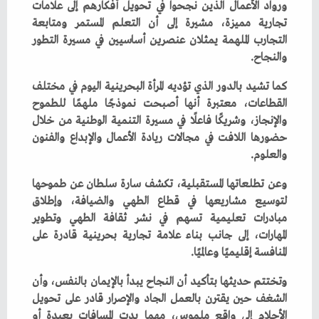
‬والنجاح‭.‬
‬والعلوم‭.‬
‬المنافسة‭ ‬إقليميًا‭ ‬وعالميًا‭.‬