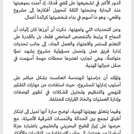
‬واقعي،‭ ‬وهو‭ ‬ما‭ ‬أسهم‭ ‬في‭ ‬بناء‭ ‬شخصيتها‭ ‬كرائدة‭ ‬أعمال‭.‬
‬صقل‭ ‬خبراتها‭ ‬المهنية‭.‬
‬وإدارة‭ ‬العمليات‭ ‬واتخاذ‭ ‬القرارات‭ ‬المختلفة‭.‬