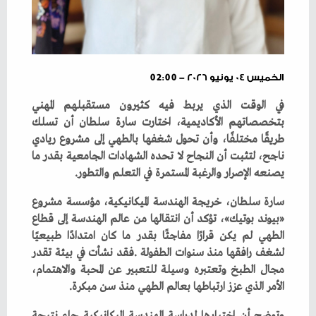
الخميس ٠٤ يونيو ٢٠٢٦ - 02:00
‬يصنعه‭ ‬الإصرار‭ ‬والرغبة‭ ‬المستمرة‭ ‬في‭ ‬التعلم‭ ‬والتطور‭.‬
‬الأمر‭ ‬الذي‭ ‬عزز‭ ‬ارتباطها‭ ‬بعالم‭ ‬الطهي‭ ‬منذ‭ ‬سن‭ ‬مبكرة‭.‬