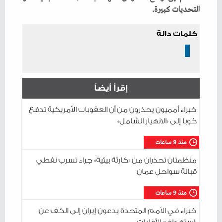
‬التحديات‭ ‬كبيرة‭.‬
كلمات دالة
إقرأ أيضاً
خبراء أمميون يحذرون من أن العقوبات الأمريكية تدفع
كوبا إلى «الانهيار الشامل»
منذ 9 ساعات
منظمتان تحذران من «كارثة بيئية» جراء تسرب نفطي
قبالة سواحل عمان
منذ 9 ساعات
خبراء في الأمم المتحدة يدعون إيران إلى الكف عن