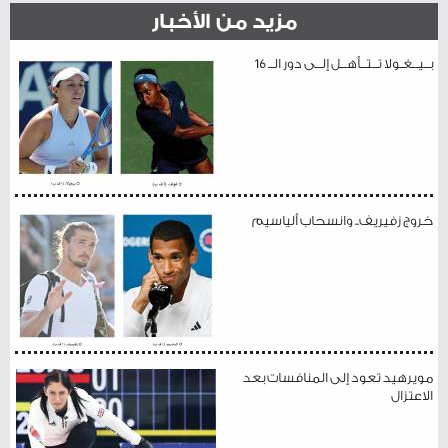
مزيد من الأخبار
بــيــغـولا تــتــأهــل إلــى دور الــ 16
خروج زفيريف.. وانسحاب ألياسيم
مويرهيد تعود إلى المنافسات بعد
الاعتزال