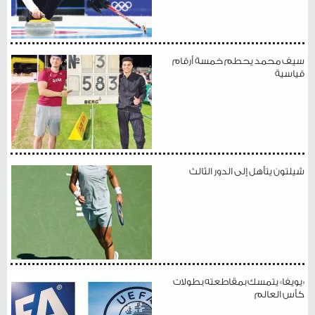
سيف محمد يحطم خمسة أرقام
قياسية
شيلتون يتأهل إلى الدور الثالث
«يويفا» يتمسك بمقاطعته بطولات
كأس العالم