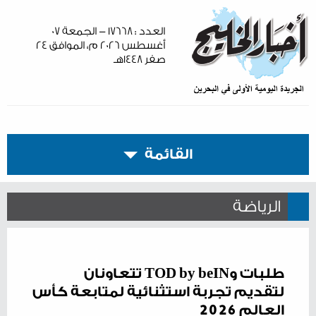
العدد : ١٧٦٦٨ - الجمعة ٠٧
أغسطس ٢٠٢٦ م، الموافق ٢٤
صفر ١٤٤٨هـ
القائمة
الرياضة
طلبات وTOD by beIN تتعاونان
لتقديم تجربة استثنائية لمتابعة كأس
العالم 2026