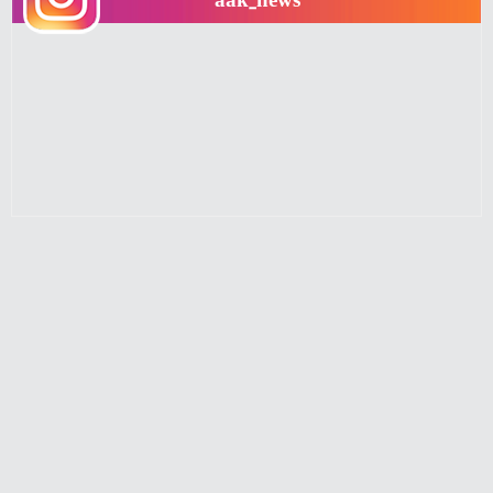
aak_news