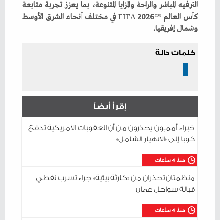
‬كأس‭ ‬العالم‭ ‬
™
‭ ‬2026
FIFA
‬وشمال‭ ‬إفريقيا‭.‬
كلمات دالة
إقرأ أيضاً
خبراء أمميون يحذرون من أن العقوبات الأمريكية تدفع
كوبا إلى «الانهيار الشامل»
منذ 4 ساعات
منظمتان تحذران من «كارثة بيئية» جراء تسرب نفطي
قبالة سواحل عمان
منذ 4 ساعات