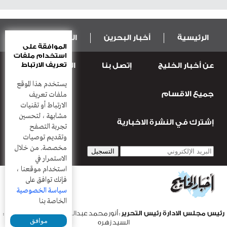
الرئيسية
أخبار البحرين
المال و الاقتصاد
الموافقة على
استخدام ملفات
تعريف الارتباط
عن أخبار الخليج
إتصل بنا
المطبعة
عربية ودولية
الرياضة
يستخدم هذا الموقع
جميع الاقسام
قضـايــا وحـــوادث
منوعات
أعمدة
ملفات تعريف
الارتباط أو تقنيات
مشابهة ، لتحسين
إشترك في النشرة الاخبارية
تجربة التصفح
وتقديم توصيات
مخصصة. من خلال
الاستمرار في
استخدام موقعنا ،
فإنك توافق على
سياسة الخصوصية
الخاصة بنا
رئيس مجلس الادارة رئيس التحرير
: أنور محمد عبدالرحمن |
مدير التحرير
:
موافق
السيد زهره