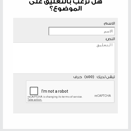
هل ترغب بالتعليق على
الموضوع؟
الاسم:
النص:
تبقى لديك
(
600
)
حرف