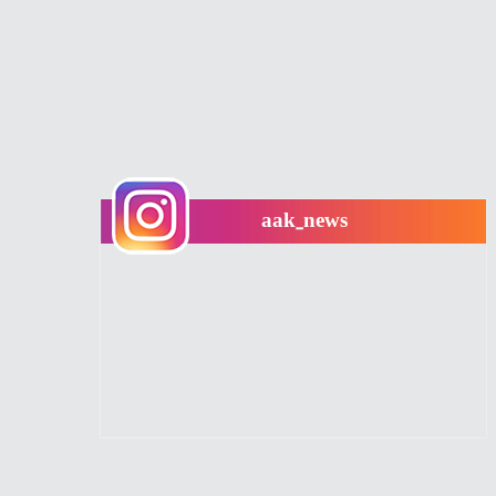
aak_news