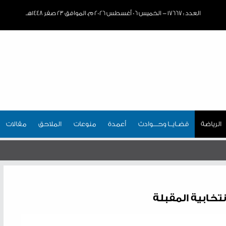
العدد : ١٧٦٦٧ - الخميس ٠٦ أغسطس ٢٠٢٦ م، الموافق ٢٣ صفر ١٤٤٨هـ
الرياضة
قضـايــا وحـــوادث
أعمدة
منوعات
الملاحق
مقالات
نتخابية المقبلة