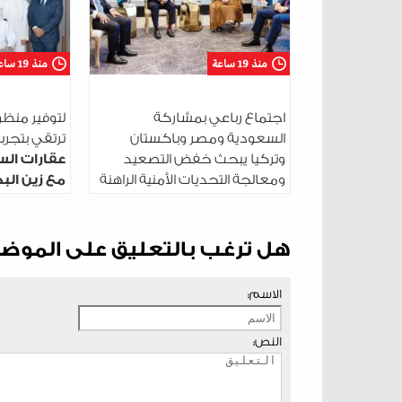
منذ 19 ساعة
منذ 19 ساعة
اجتماع رباعي بمشاركة
لتوفير منظو
السعودية ومصر وباكستان
ترتقي بتجربة 
وتركيا يبحث خفض التصعيد
عقارات الس
ومعالجة التحديات الأمنية الراهنة
مع زين البح
التحتية ال
هل ترغب بالتعليق على الموض
الاسم:
النص: