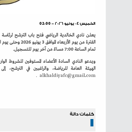
الخميس ٠٤ يونيو ٢٠٢٦ - 02:00
‬تمام‭ ‬الساعة‭ ‬7‭:‬00‭ ‬مساءً‭ ‬من‭ ‬آخر‭ ‬يوم‭ ‬للتسجيل‭.‬
alkhaldiyafc@gmail
‭.‬
com .
كلمات دالة