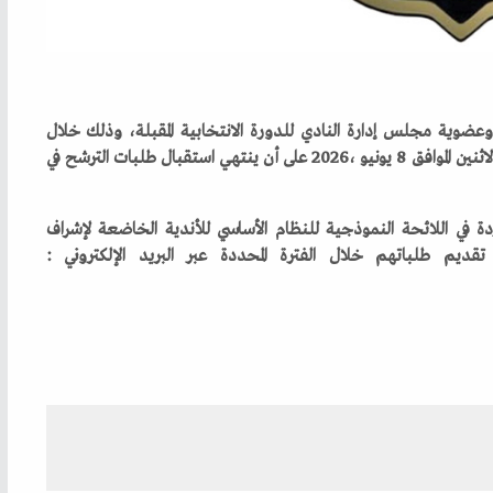
‬الهيئة‭ ‬العامة‭ ‬للرياضة،‭ ‬والراغبين‭ ‬في‭ ‬الترشح،‭ ‬إلى‭ ‬تقديم‭ ‬طلباتهم‭ ‬خلال‭ ‬الفترة‭ ‬المحددة‭ ‬عبر‭ ‬البريد‭ ‬الإلكتروني‭: ‬‭