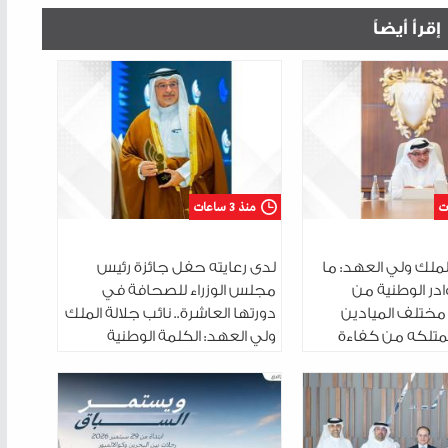
إقرأ أيضاً
منذ 3 ساعات
الملك ولي العهد: ما
لدى رعايته حفل جائزة رئيس
در الوطنية من
مجلس الوزراء للصحافة في
مختلف الميادين
دورتها العاشرة.. نائب جلالة الملك
تلكه من كفاءة
ولي العهد: الكلمة الوطنية
تتحلى به من روح
المسؤولة قوةٌ وثباتٌ في مواجهة
لمسؤولية
التحديات