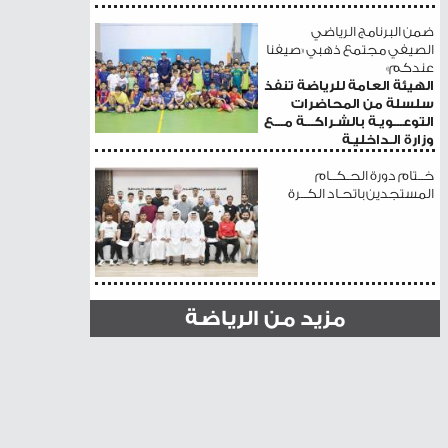
ضمن البرنامج الرياضي
الصيفي مجتمع ذهبي «صيفنا
عندكم»
الهيئة العامة للرياضة تنفذ
سلسلة من المحاضرات
التوعـــويـة بالشـراكـــة مـــع
وزارة الـداخليـة
خــتام دورة الحـكــام
المستجدين باتحـاد الكــرة
مزيد من الرياضة