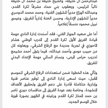
‬نبيل‭ ‬محمود‭ ‬منسقاً‭ ‬إعلامياً‭.‬
‬للفريق‭.‬
‬خلال‭ ‬الموسم‭ ‬الجديد‭.‬