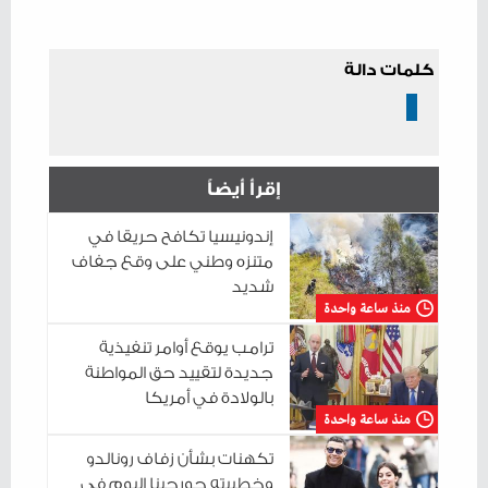
كلمات دالة
إقرأ أيضاً
إندونيسيا تكافح حريقا في
متنزه وطني على وقع جفاف
شديد
منذ ساعة واحدة
ترامب يوقع أوامر تنفيذية
جديدة لتقييد حق المواطنة
بالولادة في أمريكا
منذ ساعة واحدة
تكهنات بشأن زفاف رونالدو
وخطيبته جورجينا اليوم في