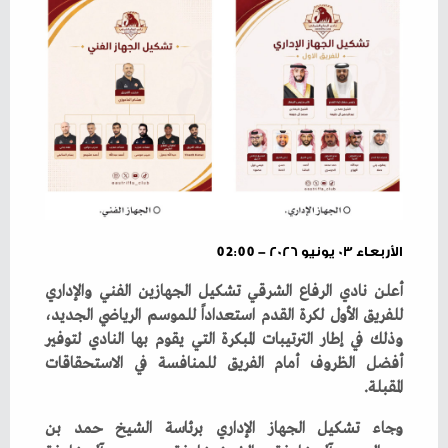
الأربعاء ٠٣ يونيو ٢٠٢٦ - 02:00
‬المقبلة‭.‬