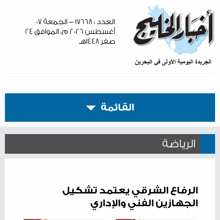
العدد : ١٧٦٦٨ - الجمعة ٠٧
أغسطس ٢٠٢٦ م، الموافق ٢٤
صفر ١٤٤٨هـ
القائمة
الرياضة
الرفاع الشرقي يعتمد تشكيل
الجهازين الفني والإداري