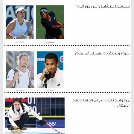
بــيــغـولا تــتــأهــل إلــى دور الــ 16
خروج زفيريف.. وانسحاب ألياسيم
مويرهيد تعود إلى المنافسات بعد
الاعتزال