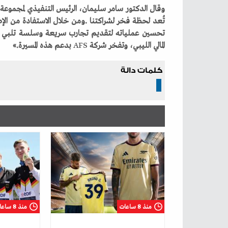
وقال‭ ‬الدكتور‭ ‬سامر‭ ‬سليمان،‭ ‬الرئيس‭ ‬التنفيذي‭ ‬لمجموعة‭ ‬
‬تُعد‭ ‬لحظة‭ ‬فخر‭ ‬لشراكتنا‭. ‬ومن‭ ‬خلال‭ ‬الاستفادة‭ ‬من‭ ‬الإطار‭ ‬الرقمي‭ ‬المتطور‭ ‬لـشركة‭ ‬
‬المالي‭ ‬الليبي،‭ ‬وتفخر‭ ‬شركة‭ ‬
‭ ‬بدعم‭ ‬هذه‭ ‬المسيرة‮»‬‭.‬
AFS
كلمات دالة
منذ 8 ساعات
منذ 8 ساعات