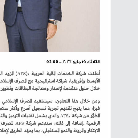
الثلاثاء ١٩ مايو ٢٠٢٦ - 02:00
أعلنت‭ ‬شركة‭ ‬الخدمات‭ ‬المالية‭ ‬العربية‭ (‬
AFS
‬الأوسط‭ ‬وإفريقيا،‭ ‬شراكة‭ ‬استراتيجية‭ ‬مع‭ ‬المصرف‭ ‬الإسلامي‭ ‬الليبي‭ (‬
‬خلال‭ ‬حلول‭ ‬متقدمة‭ ‬لإصدار‭ ‬ومعالجة‭ ‬البطاقات‭ ‬وتطوير‭ ‬البنية‭ ‬التحتية‭ ‬الرقمية‭.‬
ومن‭ ‬خلال‭ ‬هذا‭ ‬التعاون،‭ ‬سيستفيد‭ ‬المصرف‭ ‬الإسلامي‭ ‬الليبي‭ ‬من‭ ‬خدمات‭ ‬شركة‭ ‬
‬المطوَّر‭ ‬من‭ ‬شركة‭ ‬
AFS
‬الرقمية‭. ‬إضافة‭ ‬إلى‭ ‬ذلك،‭ ‬ستدعم‭ ‬شركة‭ ‬
AFS
‬الابتكار‭ ‬والمرونة‭ ‬والنمو‭ ‬المستقبلي،‭ ‬بما‭ ‬يمهّد‭ ‬الطريق‭ ‬لإطلاق‭ ‬حلول‭ ‬دفع‭ ‬من‭ ‬الجيل‭ ‬القادم‭ ‬في‭ ‬السوق‭ ‬الليبي‭.‬