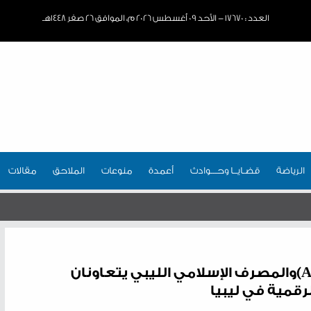
العدد : ١٧٦٧٠ - الأحد ٠٩ أغسطس ٢٠٢٦ م، الموافق ٢٦ صفر ١٤٤٨هـ
الرياضة
قضـايــا وحـــوادث
أعمدة
منوعات
الملاحق
مقالات
شركة الخدمات المالية العربية (AFS)والمصرف الإسلامي الليبي يتعاونان
رقمية في ليبيا