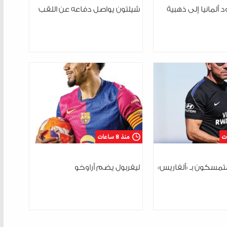
 ألمانيا إلى ذهبية
شيلتون يواصل دفاعه عن اللقب
منذ 8 ساعات
مسكون بـ «ألفاريس»
ليفربول يضم أراوخو