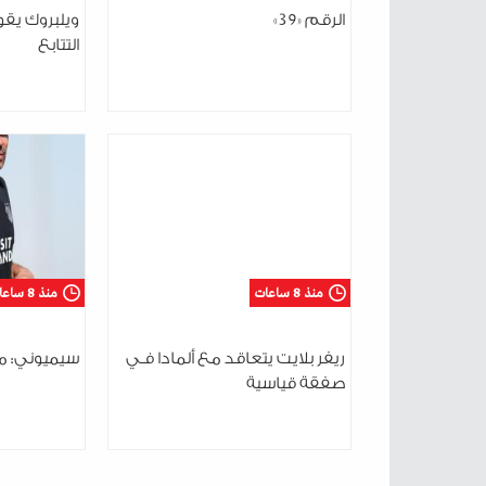
الرقم «39»
ويلبروك يقود
التتابع
منذ 8 ساعات
منذ 8 ساعات
ريفر بلايت يتعاقد مع ألمادا فـي
سيميوني: مت
صفقة قياسية