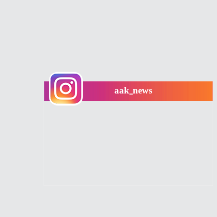
aak_news