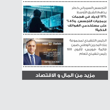
التجسس السيبراني خطر
يداهم الشرق الأوسط
11% ازدياد في هجمات
برمجيات التجسس.. و65%
على مستخدمي الهواتف
الذكية!
الرئيس التنفيذي لمجموعة
بنك البحرين الوطني ضمن
قائمة «فوربس» لأقوى 100
رئيس تنفيذي للعام
مزيد من المال و الاقتصاد