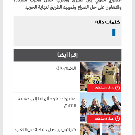
‬والتعاون‭ ‬على‭ ‬حل‭ ‬الصراع‭ ‬وتمهيد‭ ‬الطريق‭ ‬لنهاية‭ ‬الحرب‭.‬
كلمات دالة
إقرأ أيضاً
الرقم «39»
منذ 5 ساعات
ويلبروك يقود ألمانيا إلى ذهبية
التتابع
منذ 5 ساعات
شيلتون يواصل دفاعه عن اللقب