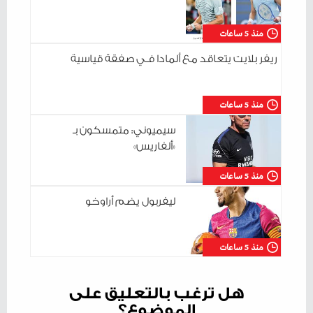
منذ 5 ساعات
ريفر بلايت يتعاقد مع ألمادا فـي صفقة قياسية
منذ 5 ساعات
سيميوني: متمسكون بـ
«ألفاريس»
منذ 5 ساعات
ليفربول يضم أراوخو
منذ 5 ساعات
هل ترغب بالتعليق على
الموضوع؟