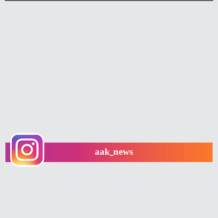
aak_news