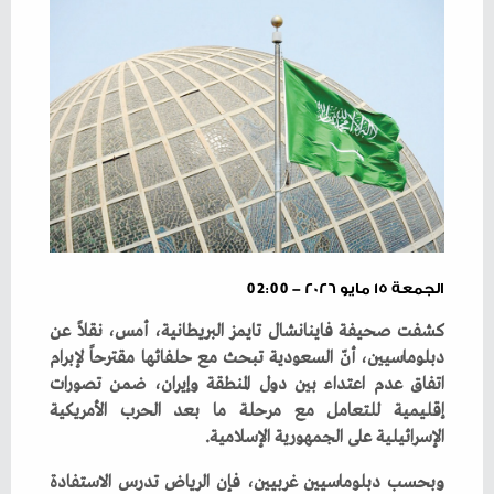
الجمعة ١٥ مايو ٢٠٢٦ - 02:00
‬الإسرائيلية‭ ‬على‭ ‬الجمهورية‭ ‬الإسلامية‭. ‬