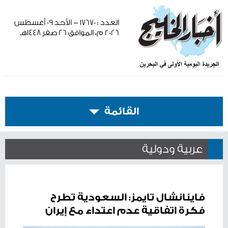
العدد : ١٧٦٧٠ - الأحد ٠٩ أغسطس
٢٠٢٦ م، الموافق ٢٦ صفر ١٤٤٨هـ
القائمة
عربية ودولية
فاينانشال تايمز: السعودية تطرح
فكرة اتفاقية عدم اعتداء مع إيران