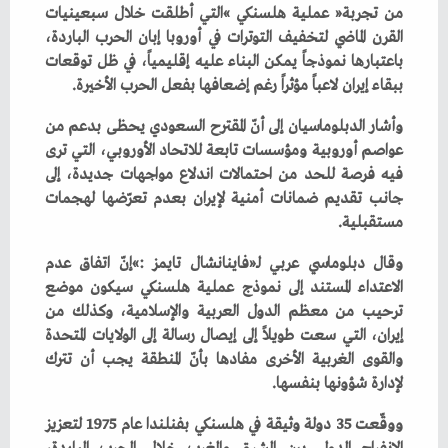
‬ببقاء‭ ‬إيران‭ ‬لاعباً‭ ‬مؤثراً‭ ‬رغم‭ ‬إضعافها‭ ‬بفعل‭ ‬الحرب‭ ‬الأخيرة‭.‬
‬مستقبلية‭. ‬
‬لإدارة‭ ‬شؤونها‭ ‬بنفسها‭.‬