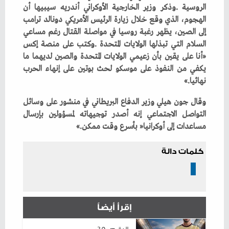
‬نهائيا‮»‬‭.‬
‬مساعدات‭ ‬إلى‭ ‬أوكرانيا‭ ‬‮«‬بأسرع‭ ‬وقت‭ ‬ممكن‮»‬‭.‬
كلمات دالة
إقرأ أيضاً