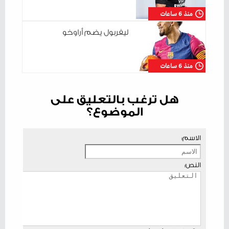
منذ 6 ساعات
ليفربول يضم أراوخو
منذ 6 ساعات
هل ترغب بالتعليق على
الموضوع؟
الاسم:
النص: