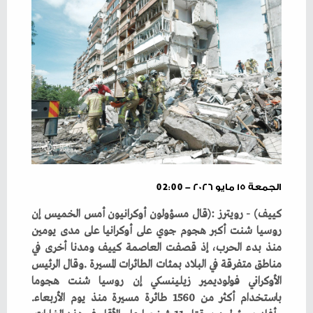
الجمعة ١٥ مايو ٢٠٢٦ - 02:00
‬باستخدام‭ ‬أكثر‭ ‬من‭ ‬1560‭ ‬طائرة‭ ‬مسيرة‭ ‬منذ‭ ‬يوم‭ ‬الأربعاء‭.