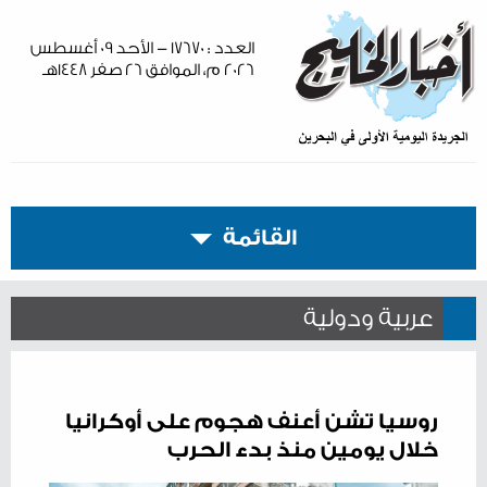
العدد : ١٧٦٧٠ - الأحد ٠٩ أغسطس
٢٠٢٦ م، الموافق ٢٦ صفر ١٤٤٨هـ
القائمة
عربية ودولية
روسيا تشن أعنف هجوم على أوكرانيا
خلال يومين منذ بدء الحرب