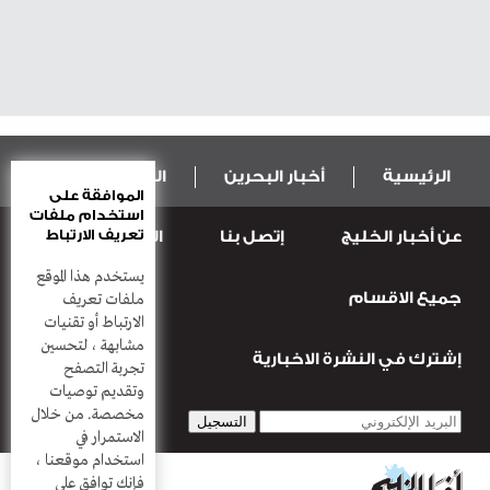
الرئيسية
أخبار البحرين
المال و الاقتصاد
الموافقة على
استخدام ملفات
تعريف الارتباط
عن أخبار الخليج
إتصل بنا
المطبعة
عربية ودولية
الرياضة
يستخدم هذا الموقع
جميع الاقسام
قضـايــا وحـــوادث
منوعات
أعمدة
ملفات تعريف
الارتباط أو تقنيات
مشابهة ، لتحسين
إشترك في النشرة الاخبارية
تجربة التصفح
وتقديم توصيات
مخصصة. من خلال
الاستمرار في
استخدام موقعنا ،
فإنك توافق على