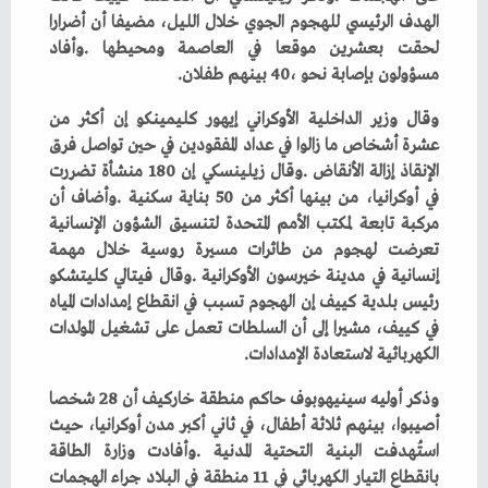
‬مسؤولون‭ ‬بإصابة‭ ‬نحو‭ ‬40،‭ ‬بينهم‭ ‬طفلان‭.‬
‬الكهربائية‭ ‬لاستعادة‭ ‬الإمدادات‭.‬