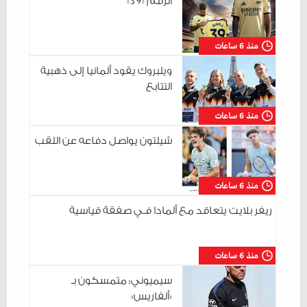
الرقم «39»
منذ 6 ساعات
ويلبروك يقود ألمانيا إلى ذهبية
التتابع
منذ 6 ساعات
شيلتون يواصل دفاعه عن اللقب
منذ 6 ساعات
ريفر بلايت يتعاقد مع ألمادا فـي صفقة قياسية
منذ 6 ساعات
سيميوني: متمسكون بـ
«ألفاريس»