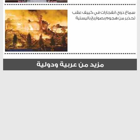
سماع دوي انفجارات في كييف عقب
تحذير من هجوم بصواريخ باليستية
مزيد من عربية ودولية