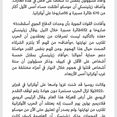
‬وأفاد‭ ‬مسؤولون‭ ‬بمقتل‭ ‬11‭ ‬شخصا‭ ‬على‭ ‬الأقل‭ ‬في‭ ‬هذه‭ ‬الغارات‭.
‬من‭ ‬670‭ ‬طائرة‭ ‬مسيرة‭ ‬و56‭ ‬صاروخا‭ ‬على‭ ‬أوكرانيا‭.‬
وأفادت‭ ‬القوات‭ ‬الجوية‭ ‬بأن‭ ‬وحدات‭ ‬الدفاع‭ ‬الجوي‭ ‬أسقطت‭ ‬41‭
‬غرب‭ ‬أوكرانيا‭ ‬أمس‭ ‬الأربعاء‭.‬