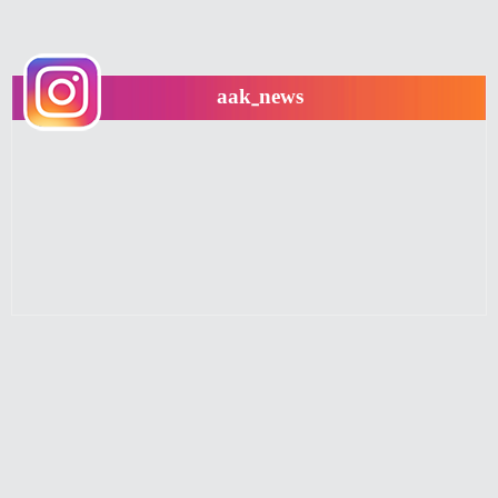
aak_news