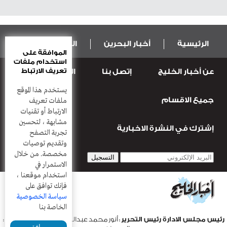
الرئيسية
أخبار البحرين
المال و الاقتصاد
الموافقة على
استخدام ملفات
تعريف الارتباط
عن أخبار الخليج
إتصل بنا
المطبعة
عربية ودولية
الرياضة
يستخدم هذا الموقع
جميع الاقسام
قضـايــا وحـــوادث
منوعات
أعمدة
ملفات تعريف
الارتباط أو تقنيات
مشابهة ، لتحسين
إشترك في النشرة الاخبارية
تجربة التصفح
وتقديم توصيات
مخصصة. من خلال
الاستمرار في
استخدام موقعنا ،
فإنك توافق على
سياسة الخصوصية
الخاصة بنا
رئيس مجلس الادارة رئيس التحرير
: أنور محمد عبدالرحمن |
مدير التحرير
:
موافق