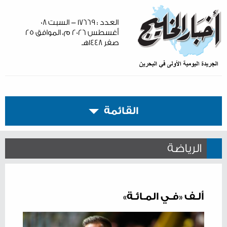
العدد : ١٧٦٦٩ - السبت ٠٨
أغسطس ٢٠٢٦ م، الموافق ٢٥
صفر ١٤٤٨هـ
القائمة
الرياضة
ألـف «فـي المـائـة»