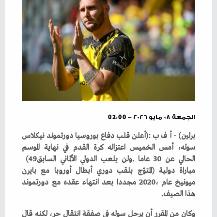
الجمعة ٠٨ مايو ٢٠٢٦ - 02:00
‬الحالي‭ ‬عن‭ ‬30‭ ‬عاما‭. ‬ولن‭ ‬يلعب‭ ‬الدولي‭ ‬الألماني‭ ‬السابق‭ (‬49‭
‬هذا‭ ‬الصيف‭.‬