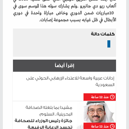
‬الأبطال‭ ‬في‭ ‬ظل‭ ‬غيابه‭ ‬بسبب‭ ‬مجموعة‭ ‬إصابات‭.‬
كلمات دالة
إقرأ أيضاً
إدانات عربية واسعة للاعتداء الإرهابي الحوثي على
السعودية
منذ 12 ساعة
مشيدا بما بلغته الصحافة
البحرينية.. السلوم:
جائزة رئيس الوزراء للصحافة
منذ 12 ساعة
تجسد الرعاية الرفيعة