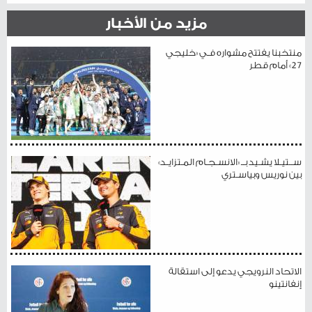
مزيد من الأخبار
منتخبنا يفتتح مشواره فـي «خليجي
27» أمام قطر
ســتيـلا يشـيد بــ «الانسـجـام المـتزايـد»
بين نوريس وبياسـتري
الاتحاد النرويجي يدعو إلى استقالة
إنفانتينو