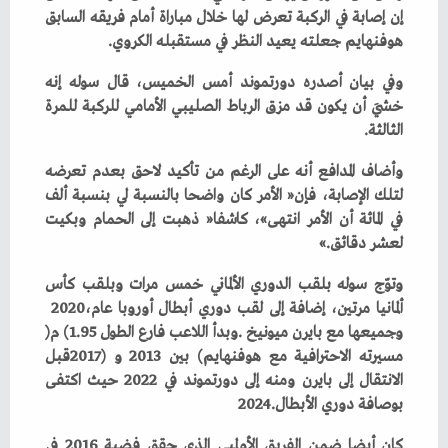
‬هوفنهايم‭ ‬جعلته‭ ‬يعيد‭ ‬النظر‭ ‬في‭ ‬مستقبله‭ ‬الكروي‭.‬
‬الثالثة‭.‬
‬لعشر‭ ‬دقائق‮»‬‭.‬
‬ألمانيا‭ ‬مرتين،‭ ‬إضافة‭ ‬إلى‭ ‬لقب‭ ‬دوري‭ ‬أبطال‭ ‬أوروبا‭ ‬عام‭ ‬2020،‭
‬وجميعها‭ ‬مع‭ ‬بايرن‭ ‬ميونيخ‭. ‬وبدأ‭ ‬اللاعب‭ ‬فارع‭ ‬الطول‭ (‬1.95‭ ‬م‭)
‬بوصافة‭ ‬دوري‭ ‬الأبطال‭ ‬2024‭.‬