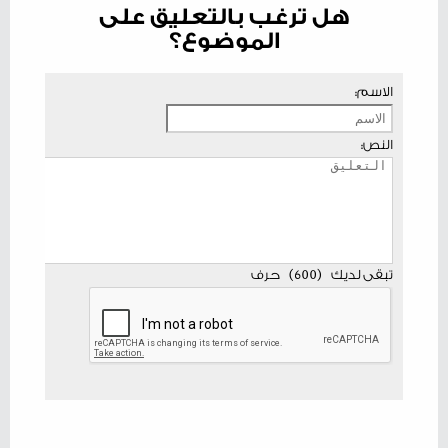
هل ترغب بالتعليق على
الموضوع؟
الاسم:
النص:
تبقى لديك
(
600
)
حرف