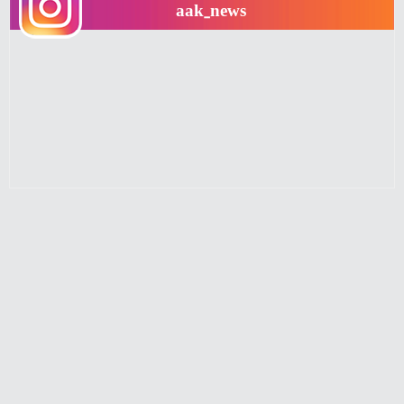
aak_news