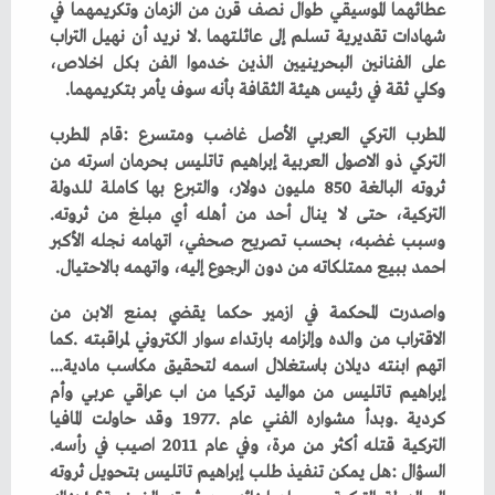
‬وكلي‭ ‬ثقة‭ ‬في‭ ‬رئيس‭ ‬هيئة‭ ‬الثقافة‭ ‬بأنه‭ ‬سوف‭ ‬يأمر‭ ‬بتكريمهما‭.‬
‬التركية،‭ ‬حتى‭ ‬لا‭ ‬ينال‭ ‬أحد‭ ‬من‭ ‬أهله‭ ‬أي‭ ‬مبلغ‭ ‬من‭ ‬ثروته‭.
‬احمد‭ ‬ببيع‭ ‬ممتلكاته‭ ‬من‭ ‬دون‭ ‬الرجوع‭ ‬إليه،‭ ‬واتهمه‭ ‬بالاحتيال‭.‬
‬اتهم‭ ‬ابنته‭ ‬ديلان‭ ‬باستغلال‭ ‬اسمه‭ ‬لتحقيق‭ ‬مكاسب‭ ‬مادية‭...
‬التركية‭ ‬قتله‭ ‬أكثر‭ ‬من‭ ‬مرة،‭ ‬وفي‭ ‬عام‭ ‬2011‭ ‬اصيب‭ ‬في‭ ‬رأسه‭.