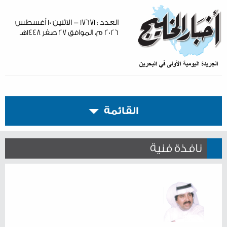
العدد : ١٧٦٧١ - الاثنين ١٠ أغسطس
٢٠٢٦ م، الموافق ٢٧ صفر ١٤٤٨هـ
القائمة
نافذة فنية