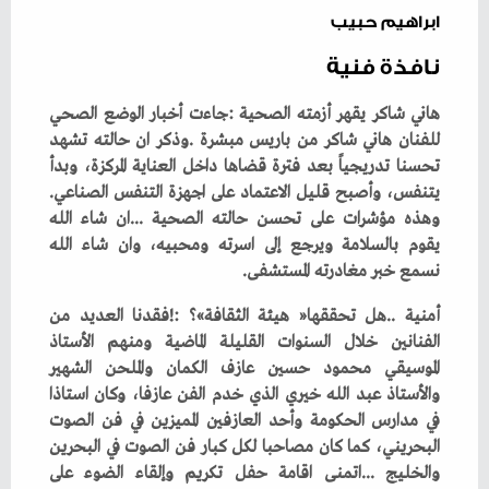
ابراهيم حبيب
نافذة فنية
‬يتنفس،‭ ‬وأصبح‭ ‬قليل‭ ‬الاعتماد‭ ‬على‭ ‬اجهزة‭ ‬التنفس‭ ‬الصناعي‭.
‬نسمع‭ ‬خبر‭ ‬مغادرته‭ ‬المستشفى‭.‬