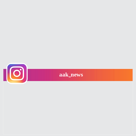
aak_news