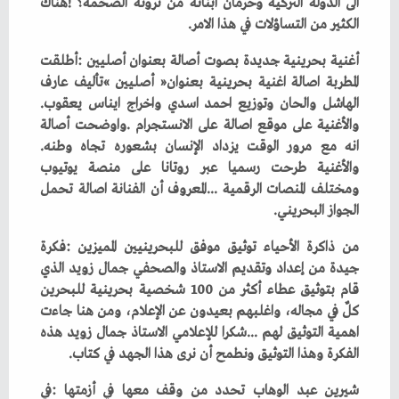
‬الكثير‭ ‬من‭ ‬التساؤلات‭ ‬في‭ ‬هذا‭ ‬الامر‭.‬
‬الهاشل‭ ‬والحان‭ ‬وتوزيع‭ ‬احمد‭ ‬اسدي‭ ‬واخراج‭ ‬ايناس‭ ‬يعقوب‭.
‬انه‭ ‬مع‭ ‬مرور‭ ‬الوقت‭ ‬يزداد‭ ‬الإنسان‭ ‬بشعوره‭ ‬تجاه‭ ‬وطنه‭.
‬الجواز‭ ‬البحريني‭.‬
‬الفكرة‭ ‬وهذا‭ ‬التوثيق‭ ‬ونطمح‭ ‬أن‭ ‬نرى‭ ‬هذا‭ ‬الجهد‭ ‬في‭ ‬كتاب‭.‬