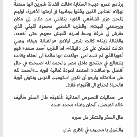
‬فالحياة‭ ‬تحتاج‭ ‬الى‭ ‬الأقوياء‭ ‬فقط‭.‬
‬خالد‭ ‬الفيصل،‭ ‬ألحان‭ ‬وغناء‭ ‬محمد‭ ‬عبده
طال‭ ‬السفر‭ ‬والمنتظر‭ ‬مل‭ ‬صبره
والشوق‭ ‬يا‭ ‬محبوب‭ ‬في‭ ‬ناظري‭ ‬شاب