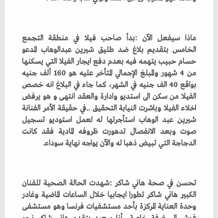
‬الدجاجة‭ ‬التي‭ ‬تبيض‭ ‬ذهبا‭ ‬له‭ ‬والآن‭ ‬يواجه‭ ‬نهاية‭ ‬سوداء‭.‬