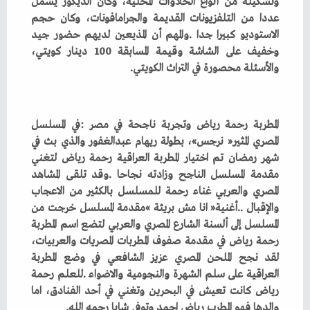
‬والأسئلة‭ ‬محصورة‭ ‬في‭ ‬التراث‭ ‬الكويتي‭.‬
‬والدها‭ ‬فهو‭ ‬المطرب‭ ‬رياض‭ ‬احمد‭ ‬وتوفي‭ ‬شابا‭ ‬رحمه‭ ‬الله‭.‬