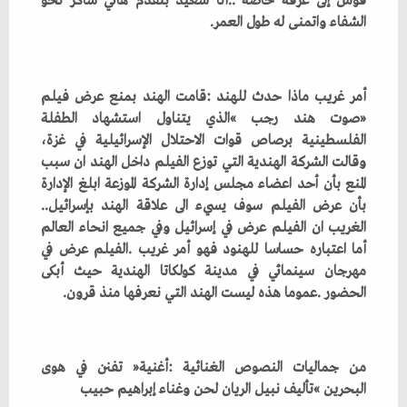
‬الشفاء‭ ‬واتمنى‭ ‬له‭ ‬طول‭ ‬العمر‭.‬
‬بأن‭ ‬عرض‭ ‬الفيلم‭ ‬سوف‭ ‬يسيء‭ ‬الى‭ ‬علاقة‭ ‬الهند‭ ‬بإسرائيل‭..
‬الحضور‭. ‬عموما‭ ‬هذه‭ ‬ليست‭ ‬الهند‭ ‬التي‭ ‬نعرفها‭ ‬منذ‭ ‬قرون‭.‬
‬البحرين‮»‬‭ ‬تأليف‭ ‬نبيل‭ ‬الريان‭ ‬لحن‭ ‬وغناء‭ ‬إبراهيم‭ ‬حبيب