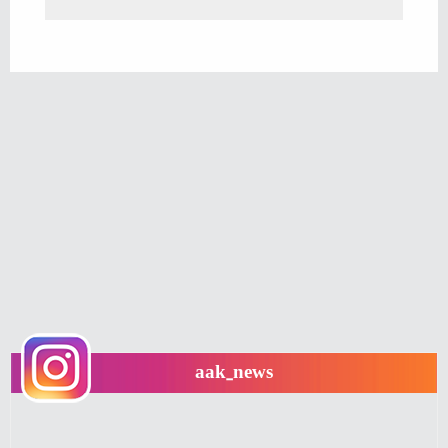
aak_news