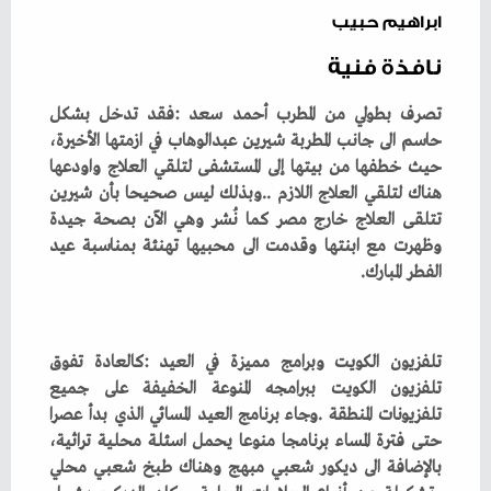
ابراهيم حبيب
نافذة فنية
‬الفطر‭ ‬المبارك‭.‬