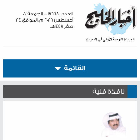
العدد : ١٧٦٦٨ - الجمعة ٠٧
أغسطس ٢٠٢٦ م، الموافق ٢٤
صفر ١٤٤٨هـ
القائمة
نافذة فنية