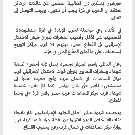
‬اتفاق‭.‬
في‭ ‬الأثناء‭ ‬وفي‭ ‬مواصلة‭ ‬لحرب‭ ‬الإبادة‭ ‬في‭ ‬غزة‭ ‬استشهد‭ ‬26‭
‬المساعدات،‭ ‬على‭ ‬ما‭ ‬أعلن‭ ‬الدفاع‭ ‬المدني‭ ‬في‭ ‬غزة‭. ‬
‬القطاع‭. ‬
‬بوابة‭ ‬مركز‭ ‬مساعدات‭ ‬في‭ ‬شمال‭ ‬غرب‭ ‬رفح‭ ‬بجنوب‭ ‬القطاع‭. ‬