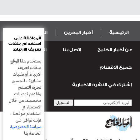
الرئيسية
أخبار البحرين
المال و الاقتصاد
الموافقة على
استخدام ملفات
تعريف الارتباط
عن أخبار الخليج
إتصل بنا
المطبعة
عربية ودولية
الرياضة
يستخدم هذا الموقع
جميع الاقسام
قضـايــا وحـــوادث
منوعات
أعمدة
ملفات تعريف
الارتباط أو تقنيات
مشابهة ، لتحسين
إشترك في النشرة الاخبارية
تجربة التصفح
وتقديم توصيات
مخصصة. من خلال
الاستمرار في
استخدام موقعنا ،
فإنك توافق على
سياسة الخصوصية
الخاصة بنا