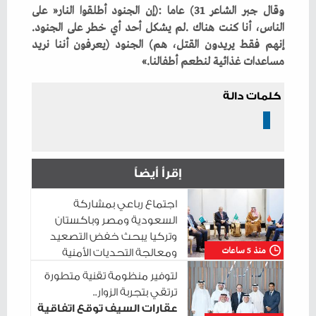
‬الناس،‭ ‬أنا‭ ‬كنت‭ ‬هناك‭. ‬لم‭ ‬يشكل‭ ‬أحد‭ ‬أي‭ ‬خطر‭ ‬على‭ ‬الجنود‭.
‬مساعدات‭ ‬غذائية‭ ‬لنطعم‭ ‬أطفالنا‮»‬‭. ‬
كلمات دالة
إقرأ أيضاً
اجتماع رباعي بمشاركة
السعودية ومصر وباكستان
وتركيا يبحث خفض التصعيد
منذ 5 ساعات
ومعالجة التحديات الأمنية
الراهنة
لتوفير منظومة تقنية متطورة
ترتقي بتجربة الزوار..
عقارات السيف توقع اتفاقية