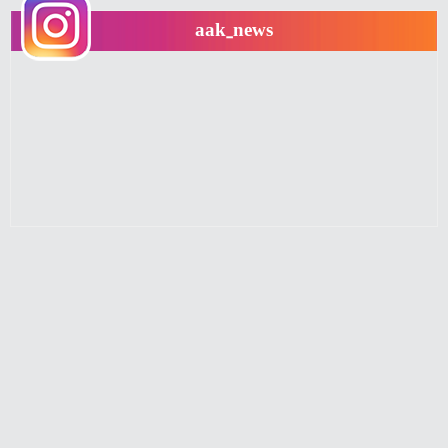
aak_news