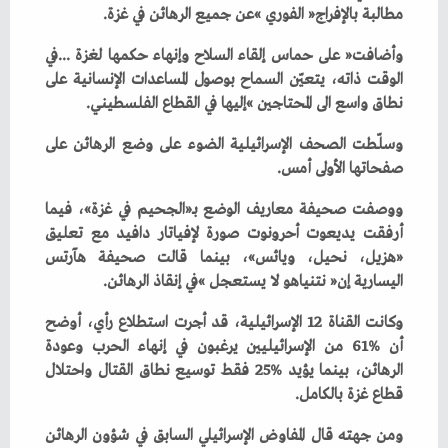
‬مطالبة‭ ‬بالإفراج‭ ‬‮«‬الفوري‮»‬‭ ‬عن‭ ‬جميع‭ ‬الرهائن‭ ‬في‭ ‬غزة‭. ‬
‬نطاق‭ ‬واسع‭ ‬الى‭ ‬المحتاجين‮»‬‭ ‬إليها‭ ‬في‭ ‬القطاع‭ ‬الفلسطيني‭. ‬
‬صفحاتها‭ ‬الأولى‭ ‬أمس‭. ‬
‬اليسارية‭ ‬إن‭ ‬‮«‬نتنياهو‭ ‬لا‭ ‬يستعجل‮»‬‭ ‬في‭ ‬إنقاذ‭ ‬الرهائن‭. ‬
‬قطاع‭ ‬غزة‭ ‬بالكامل‭.‬