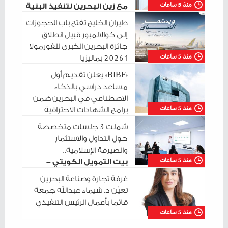
منذ 5 ساعات
مع زين البحرين لتنفيذ البنية
التحتية الرقمية
طيران الخليج تفتح باب الحجوزات
إلى كوالالمبور قبيل انطلاق
جائزة البحرين الكبرى للفورمولا
منذ 5 ساعات
1 2026 بماليزيا
«BIBF» يعلن تقديم أول
مساعد دراسي بالذكاء
الاصطناعي في البحرين ضمن
منذ 5 ساعات
برامج الشهادات الاحترافية
شملت 3 جلسات متخصصة
حول التداول والاستثمار
والصيرفة الإسلامية..
منذ 5 ساعات
بيت التمويل الكويتي -
البحرين يختتم سلسلة جلساته التدريبية في
غرفة تجارة وصناعة البحرين
مدينة شباب 2030
تعيّن د. شيماء عبدالله جمعة
قائما بأعمال الرئيس التنفيذي
منذ 5 ساعات