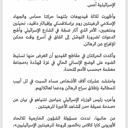
‬الإسرائيلية‭ ‬أمس‭. ‬
‬للإفراج‭ ‬عن‭ ‬الرهائن‭. ‬
‬معمّمة‮»‬‭ ‬بحسب‭ ‬الأمم‭ ‬المتحدة‭. ‬
‬للمطالبة‭ ‬بإطلاق‭ ‬سراح‭ ‬الرهائن‭ ‬ودعما‭ ‬لعائلاتهم‭. ‬
‬‮«‬صدمة‭ ‬عميقة‮»‬‭ ‬من‭ ‬المشاهد‭ ‬الأخيرة‭ ‬للرهينتين‭. ‬