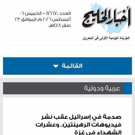
العدد : ١٧٦٦٧ - الخميس ٠٦
أغسطس ٢٠٢٦ م، الموافق ٢٣
صفر ١٤٤٨هـ
القائمة
عربية ودولية
صدمة في إسرائيل عقب نشر
فيديوهات الرهينتين.. وعشرات
الشهداء في غزة