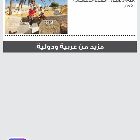
وضع «لا يمكن أن يستمر» للمهاجرين
القُصّر
مزيد من عربية ودولية