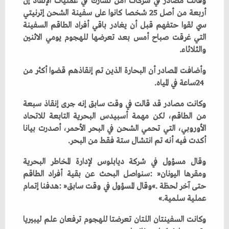
‬والثلاثاء‭. ‬
‬24‭ ‬ساعة‭ ‬في‭ ‬المياه‭. ‬
‬أكدت‭ ‬فيه‭ ‬أنه‭ ‬تم‭ ‬انتشال‭ ‬ستة‭ ‬فقط‭ ‬من‭ ‬البحر‭. ‬
‬عملية‭ ‬سلمية‮»‬‭. ‬