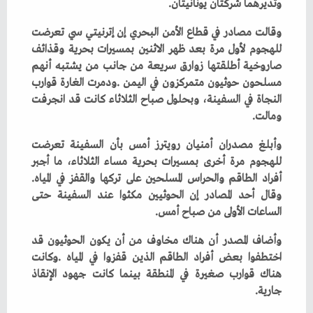
‬وتديرهما‭ ‬شركتان‭ ‬يونانيتان‭. ‬
‬ومالت‭. ‬
‬أفراد‭ ‬الطاقم‭ ‬والحراس‭ ‬المسلحين‭ ‬على‭ ‬تركها‭ ‬والقفز‭ ‬في‭ ‬المياه‭.
‬الساعات‭ ‬الأولى‭ ‬من‭ ‬صباح‭ ‬أمس‭. ‬
‬جارية‭. ‬