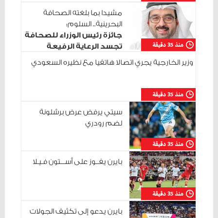
مشيدا بما بلغته الصحافة
البحرينية.. السلوم:
جائزة رئيس الوزراء للصحافة
منذ 35 دقيقة
تجسد الرعاية الرفيعة
للإعلام الوطني
وزير الخارجية يجري اتصالا هاتفيا مع نظيره السعودي
منذ 35 دقيقة
سيتي يرفض عرض برشلونة
لضم رودري
منذ 35 دقيقة
بايرن يفــوز على أســـتون فـيـلا
منذ 35 دقيقة
بايرن يدعو إلى تكثيف الجولات