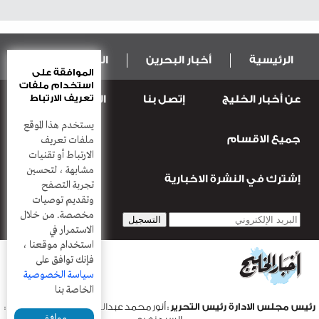
الرئيسية
أخبار البحرين
المال و الاقتصاد
الموافقة على
استخدام ملفات
تعريف الارتباط
عن أخبار الخليج
إتصل بنا
المطبعة
عربية ودولية
الرياضة
يستخدم هذا الموقع
جميع الاقسام
قضـايــا وحـــوادث
منوعات
أعمدة
ملفات تعريف
الارتباط أو تقنيات
مشابهة ، لتحسين
إشترك في النشرة الاخبارية
تجربة التصفح
وتقديم توصيات
مخصصة. من خلال
الاستمرار في
استخدام موقعنا ،
فإنك توافق على
سياسة الخصوصية
الخاصة بنا
رئيس مجلس الادارة رئيس التحرير
: أنور محمد عبدالرحمن |
مدير التحرير
:
موافق