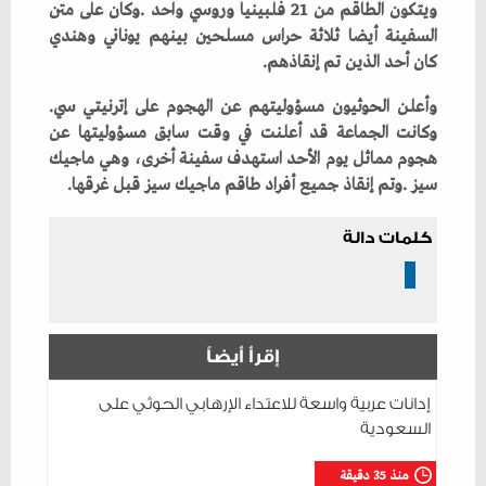
‬كان‭ ‬أحد‭ ‬الذين‭ ‬تم‭ ‬إنقاذهم‭. ‬
وأعلن‭ ‬الحوثيون‭ ‬مسؤوليتهم‭ ‬عن‭ ‬الهجوم‭ ‬على‭ ‬إترنيتي‭ ‬سي‭.
‬سيز‭. ‬وتم‭ ‬إنقاذ‭ ‬جميع‭ ‬أفراد‭ ‬طاقم‭ ‬ماجيك‭ ‬سيز‭ ‬قبل‭ ‬غرقها‭. ‬
كلمات دالة
إقرأ أيضاً
إدانات عربية واسعة للاعتداء الإرهابي الحوثي على
السعودية
منذ 35 دقيقة