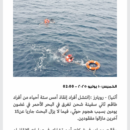
الخميس ١٠ يوليو ٢٠٢٥ - 02:00
‬يومين‭ ‬بسبب‭ ‬هجوم‭ ‬حوثي،‭ ‬فيما‭ ‬لا‭ ‬يزال‭ ‬البحث‭ ‬جاريا‭ ‬عن‭ ‬15‭
‬آخرين‭ ‬مازالوا‭ ‬مفقودين‭. ‬