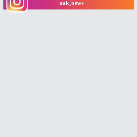
aak_news