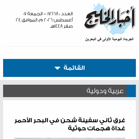
العدد : ١٧٦٦٨ - الجمعة ٠٧
أغسطس ٢٠٢٦ م، الموافق ٢٤
صفر ١٤٤٨هـ
القائمة
عربية ودولية
غرق ثاني سفينة شحن في البحر الأحمر
غداة هجمات حوثية