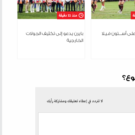
منذ 11 دقيقة
على أســـتون فـيـلا
بايرن يدعو إلى تكثيف الجولات
الخارجية
وع؟
لا تتردد في إعطاء تعليقك ومشاركة رأيك