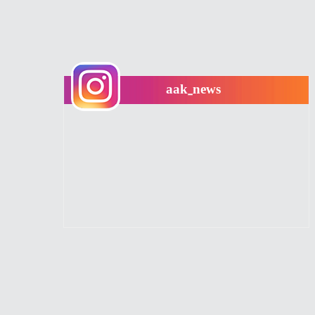
aak_news