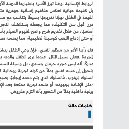
‬أو‭ ‬حتى‭ ‬إدماج‭ ‬اللعب‭ ‬كوسيلة‭ ‬تعليمية،‭ ‬مما‭ ‬يمنحه‭ ‬مساحة‭ ‬للتساؤل‭ ‬والفهم‭ ‬الذاتي‭. ‬
‬برغبة‭ ‬داخلية‭ ‬بدلاً‭ ‬من‭ ‬الشعور‭ ‬بأنه‭ ‬التزام‭ ‬مفروض‭. ‬
كلمات دالة