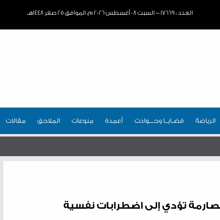
العدد : ١٧٦٦٩ - السبت ٠٨ أغسطس ٢٠٢٦ م، الموافق ٢٥ صفر ١٤٤٨هـ
الرياضة
قضـايــا وحـــوادث
أعمدة
منوعات
الملاحق
مقالات
الصارمة تؤدي إلى اضطرابات نفسية