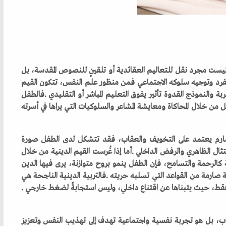
‬التي‭ ‬تجعل‭ ‬الطفل‭ ‬يعيش‭ ‬القيم‭ ‬الدينية‭ ‬لا‭ ‬أن‭ ‬يحفظها‭ ‬فقط،‭ ‬حيث‭ ‬يتبناها‭ ‬عن‭ ‬اقتناع‭ ‬داخلي،‭ ‬وليس‭ ‬استجابةً‭ ‬لضغط‭ ‬خارجي‭.