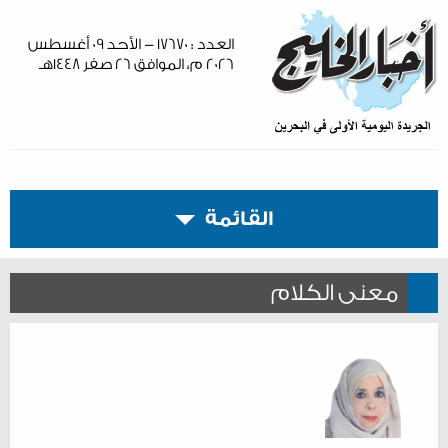
العدد : ١٧٦٧٠ - الأحد ٠٩ أغسطس
٢٠٢٦ م، الموافق ٢٦ صفر ١٤٤٨هـ
القائمة
معنى الكلام