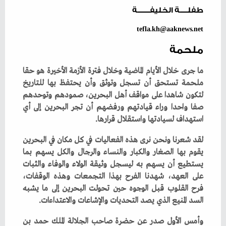
طفلـــــة الخليفــــــــة
tefla.kh@aaknews.net
ملحمة
‬استهداف‭ ‬لسيادتها‭ ‬واستقلال‭ ‬قرارها‭.‬
‬السد‭ ‬المنيع‭ ‬الذي‭ ‬يصد‭ ‬التحديات‭ ‬والإشاعات‭ ‬والاعتداءات‭.‬