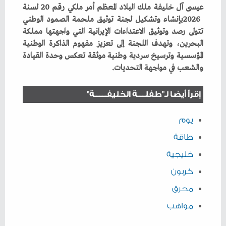
‬والشعب‭ ‬في‭ ‬مواجهة‭ ‬التحديات‭.‬
إقرأ أيضا لـ"طفلـــــة الخليفــــــــة"
يوم
طاقة
خليجية
كربون
محرق
مواهب