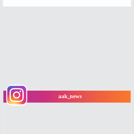
aak_news