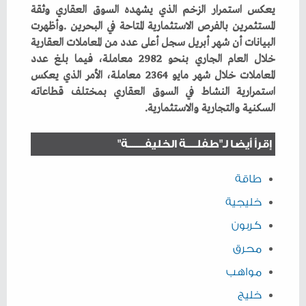
‬السكنية‭ ‬والتجارية‭ ‬والاستثمارية‭.‬
إقرأ أيضا لـ"طفلـــــة الخليفــــــــة"
طاقة
خليجية
كربون
محرق
مواهب
خليج