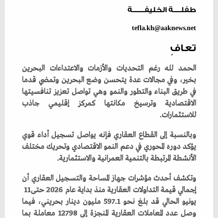
طفلـــــة الخليفــــــــة
tefla.kh@aaknews.net
تعافٍ
‬للاستثمارات‭.‬
‬الأنشطة‭ ‬المرتبطة‭ ‬بالتنمية‭ ‬العمرانية‭ ‬والاستثمارية‭.‬
‬إجمالي‭ ‬قيمة‭ ‬التداولات‭ ‬العقارية‭ ‬منذ‭ ‬بداية‭ ‬عام‭ ‬2026‭ ‬حتى‭ ‬11‭