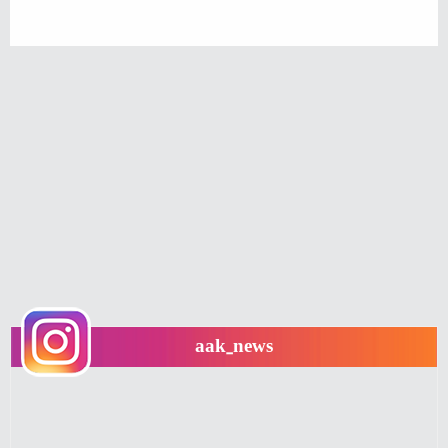
aak_news