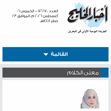
العدد : ١٧٦٦٧ - الخميس ٠٦
أغسطس ٢٠٢٦ م، الموافق ٢٣
صفر ١٤٤٨هـ
القائمة
معنى الكلام