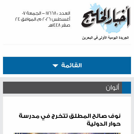
العدد : ١٧٦٦٨ - الجمعة ٠٧
أغسطس ٢٠٢٦ م، الموافق ٢٤
صفر ١٤٤٨هـ
القائمة
ألوان
نوف صالح المطلق تتخرج في مدرسة
حوار الدولية