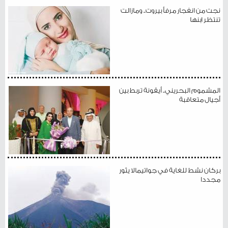
نجت من انفجار مرفأ بيروت.. ومازالت
تنتظر ابنها
المشموم البحريني.. أيقونة تربط بين
أجيال متعاقبة
بركان نشط للغاية في جواتيمالا يثور
مجددا