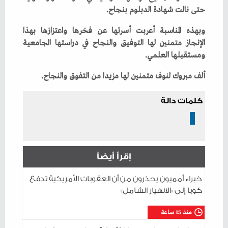
‬حتى‭ ‬نالت‭ ‬شهادة‭ ‬الدبلوم‭ ‬بنجاح‭.‬
‬ومستقبلها‭ ‬العلمي‭.‬
ألف‭ ‬مبروك‭ ‬لنوف‭ ‬متمنين‭ ‬لها‭ ‬مزيدا‭ ‬من‭ ‬التفوق‭ ‬والنجاح‭.‬
كلمات دالة
إقرأ أيضاً
خبراء أمميون يحذرون من أن العقوبات الأمريكية تدفع
كوبا إلى «الانهيار الشامل»
منذ 15 ساعة