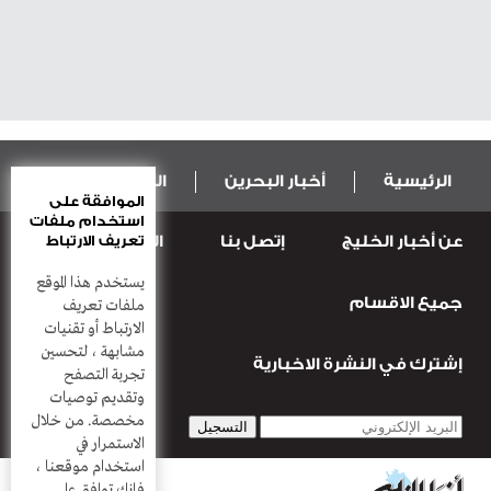
الرئيسية
أخبار البحرين
المال و الاقتصاد
الموافقة على
استخدام ملفات
عن أخبار الخليج
إتصل بنا
المطبعة
تعريف الارتباط
عربية ودولية
الرياضة
يستخدم هذا الموقع
جميع الاقسام
قضـايــا وحـــوادث
منوعات
أعمدة
ملفات تعريف
الارتباط أو تقنيات
مشابهة ، لتحسين
إشترك في النشرة الاخبارية
تجربة التصفح
وتقديم توصيات
مخصصة. من خلال
الاستمرار في
استخدام موقعنا ،
فإنك توافق على