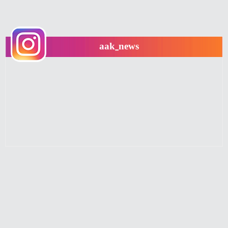
aak_news