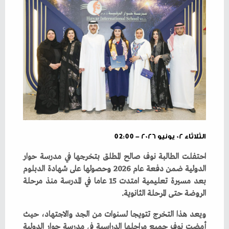
الثلاثاء ٠٢ يونيو ٢٠٢٦ - 02:00
‬الروضة‭ ‬حتى‭ ‬المرحلة‭ ‬الثانوية‭.‬