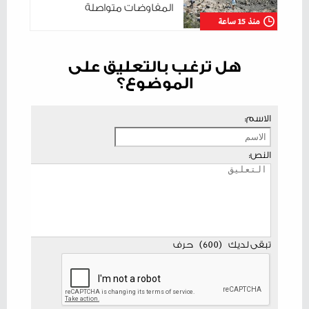
المفاوضات متواصلة
منذ 15 ساعة
هل ترغب بالتعليق على
الموضوع؟
الاسم:
النص:
تبقى لديك
(
600
)
حرف