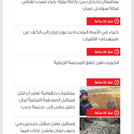
منظمتان تحذران من «كارثة بيئية» جراء تسرب نفطي
قبالة سواحل عمان
منذ 15 ساعة
خبراء في الأمم المتحدة يدعون إيران إلى الكف عن
«استهداف» الأقليات
منذ 15 ساعة
الكويت تقرر إغلاق المدرسة الإيرانية
منذ 15 ساعة
منظمات حقوقية تعتبر أن قتل
إسرائيل الصحفية اللبنانية آمال
خليل يرقى إلى «جريمة حرب»
منذ 15 ساعة
إسرائيل تعلن مقتل جنديين في
جنوب لبنان وتشن غارات فيما