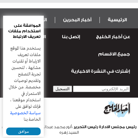
الرئيسية
أخبار البحرين
المال و الاقتصاد
الموافقة على
استخدام ملفات
عن أخبار الخليج
إتصل بنا
المطبعة
تعريف الارتباط
عربية ودولية
الرياضة
يستخدم هذا الموقع
جميع الاقسام
قضـايــا وحـــوادث
منوعات
أعمدة
ملفات تعريف
الارتباط أو تقنيات
مشابهة ، لتحسين
إشترك في النشرة الاخبارية
تجربة التصفح
وتقديم توصيات
مخصصة. من خلال
الاستمرار في
استخدام موقعنا ،
فإنك توافق على
سياسة الخصوصية
الخاصة بنا
رئيس مجلس الادارة رئيس التحرير
: أنور محمد عبدالرحمن |
مدير التحرير
:
موافق
السيد زهره