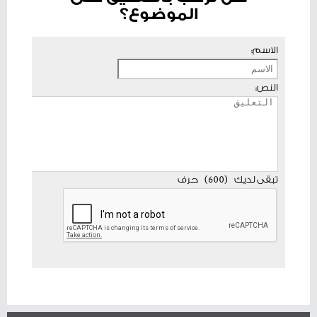
الموضوع؟
الاسم:
النص:
تبقى لديك
(
600
)
حرف