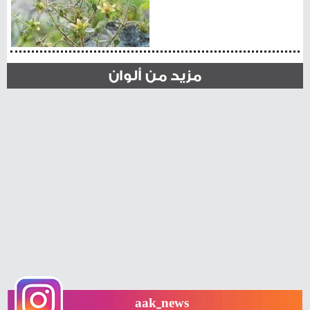
مزيد من ألوان
aak_news