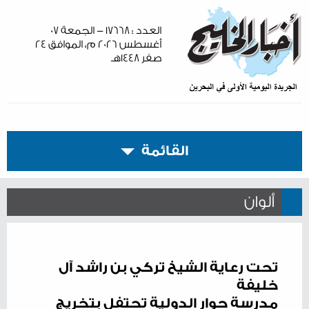
العدد : ١٧٦٦٨ - الجمعة ٠٧
أغسطس ٢٠٢٦ م، الموافق ٢٤
صفر ١٤٤٨هـ
القائمة
ألوان
تحت رعاية الشيخ تركي بن راشد آل
خليفة
مدرسة حوار الدولية تحتفل بتخريج