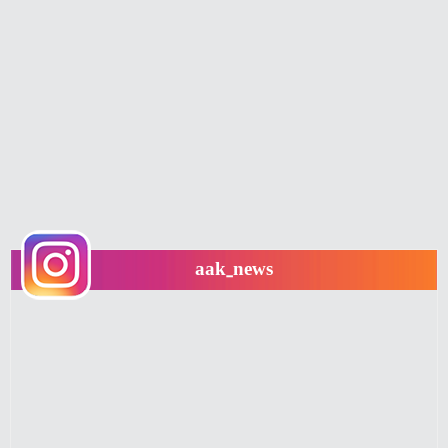
aak_news