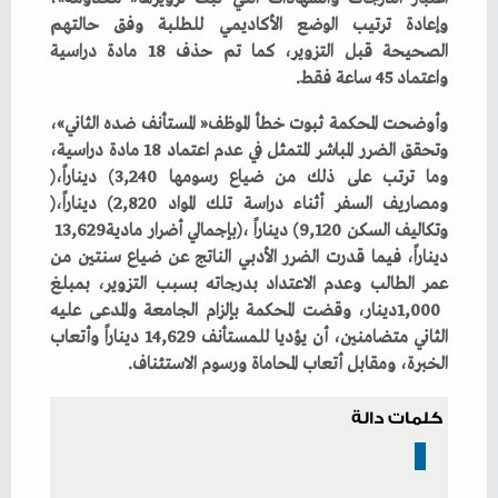
‬واعتماد‭ ‬45‭ ‬ساعة‭ ‬فقط‭.‬
‬وما‭ ‬ترتب‭ ‬على‭ ‬ذلك‭ ‬من‭ ‬ضياع‭ ‬رسومها‭ (‬3,240‭ ‬ديناراً‭)‬،‭
‬ومصاريف‭ ‬السفر‭ ‬أثناء‭ ‬دراسة‭ ‬تلك‭ ‬المواد‭ (‬2,820‭ ‬ديناراً‭)‬،‭
‬وتكاليف‭ ‬السكن‭ (‬9,120‭ ‬ديناراً‭)‬،‭ ‬بإجمالي‭ ‬أضرار‭ ‬مادية‭ ‬13‭,‬629‭
‬الخبرة،‭ ‬ومقابل‭ ‬أتعاب‭ ‬المحاماة‭ ‬ورسوم‭ ‬الاستئناف‭.‬
كلمات دالة