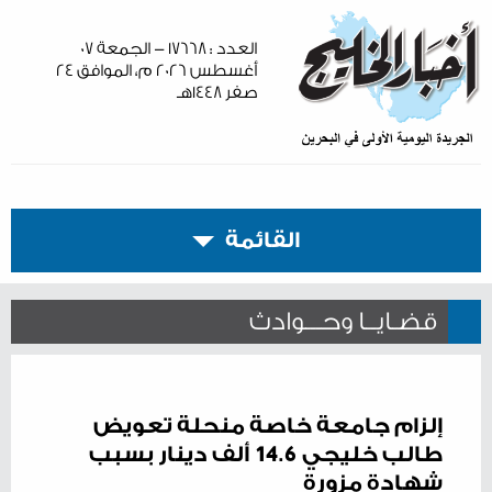
العدد : ١٧٦٦٨ - الجمعة ٠٧
أغسطس ٢٠٢٦ م، الموافق ٢٤
صفر ١٤٤٨هـ
القائمة
قضـايــا وحـــوادث
إلزام جامعة خاصة منحلة تعويض
طالب خليجي 14.6 ألف دينار بسبب
شهادة مزورة