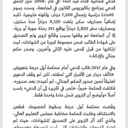
‬جنائي‭ ‬بالإدانة‮»‬‭.‬
‬أصلاً‮»‬‭ ‬وأوضح‭ ‬أن‭ ‬التزوير‭ ‬شمل‭ ‬مادة‭ ‬واحدة‭ ‬فقط‭.‬