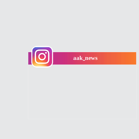
aak_news