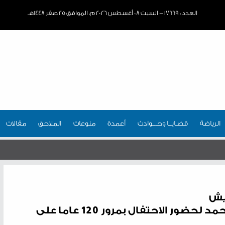
العدد : ١٧٦٦٩ - السبت ٠٨ أغسطس ٢٠٢٦ م، الموافق ٢٥ صفر ١٤٤٨هـ
الرياضة
قضـايــا وحـــوادث
أعمدة
منوعات
الملاحق
مقالات
ايش
الملك ينيب سمو الشيخ عبدالله بن حمد لحضور الاحتفال بمرور 120 عاما على