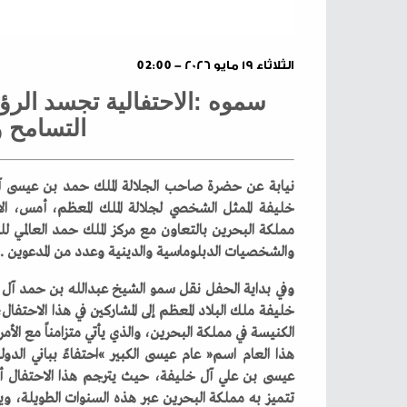
الثلاثاء ١٩ مايو ٢٠٢٦ - 02:00
‬التسامح‭ ‬والأخوة‭ ‬الإنسانية‭ ‬
‬والشخصيات‭ ‬الدبلوماسية‭ ‬والدينية‭ ‬وعدد‭ ‬من‭ ‬المدعوين‭.‬‮ ‬