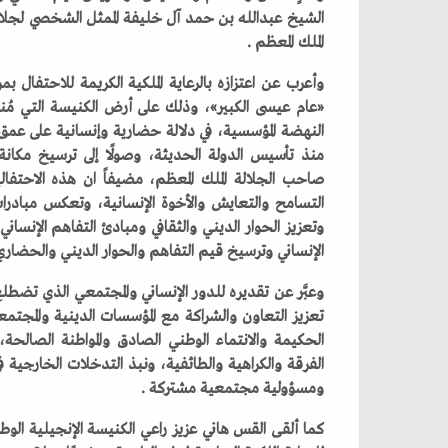
‬الملك‭ ‬المعظم‭.‬‮ ‬
‬الإنساني‭ ‬وترسيخ‭ ‬قيم‭ ‬التفاهم‭ ‬والحوار‭ ‬الديني‭ ‬والحضاري‭.‬‮ ‬
‬ومسؤولية‭ ‬مجتمعية‭ ‬مشتركة‭.‬‮ ‬