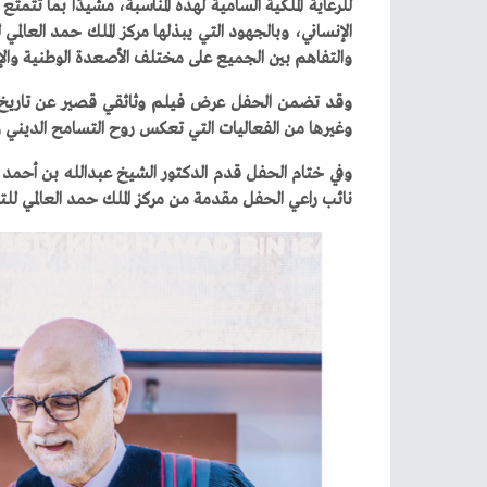
‬والتفاهم‭ ‬بين‭ ‬الجميع‭ ‬على‭ ‬مختلف‭ ‬الأصعدة‭ ‬الوطنية‭ ‬والإقليمية‭ ‬والدولية‭.‬
‬وغيرها‭ ‬من‭ ‬الفعاليات‭ ‬التي‭ ‬تعكس‭ ‬روح‭ ‬التسامح‭ ‬الديني‭ ‬والتعايش‭ ‬في‭ ‬مملكة‭ ‬البحرين‭.‬
‬نائب‭ ‬راعي‭ ‬الحفل‭ ‬مقدمة‭ ‬من‭ ‬مركز‭ ‬الملك‭ ‬حمد‭ ‬العالمي‭ ‬للتعايش‭ ‬والتسامح،‭ ‬ثم‭ ‬تم‭ ‬التقاط‭ ‬الصور‭ ‬التذكارية‭. ‬