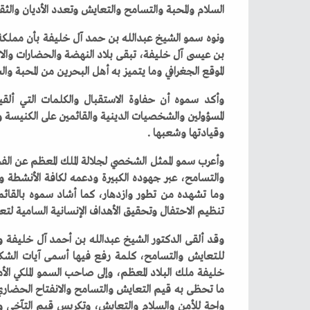
‬السلام‭ ‬والمحبة‭ ‬والتسامح‭ ‬والتعايش‭ ‬وتعدد‭ ‬الأديان‭ ‬والثقافات‭.‬‮ ‬
‬الموقع‭ ‬الجغرافي‭ ‬وما‭ ‬يتميز‭ ‬به‭ ‬أهل‭ ‬البحرين‭ ‬من‭ ‬المحبة‭ ‬والسلام‭ ‬والتعايش‭ ‬والتسامح‭ ‬الديني‭ ‬والثقافي‭.‬‮ ‬
‬وقيادتها‭ ‬وشعبها‭.‬‮ ‬
‬تنظيم‭ ‬الاحتفال‭ ‬وتحقيق‭ ‬الأهداف‭ ‬الإنسانية‭ ‬السامية‭ ‬لتعزيز‭ ‬قيم‭ ‬السلام‭ ‬والتسامح‭ ‬في‭ ‬إطار‭ ‬العيش‭ ‬المشترك‭.‬‮ ‬