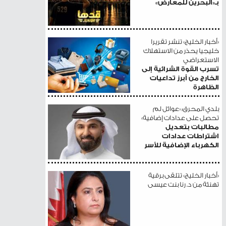
بـ«البحرين للمعارض»
«أخبار الخليج» تنشر تقريرا
خليجيا يحذر من الاستهلاك
الاستعراضي
تسرب القوة الشرائية إلى
الخارج من أبرز تداعيات
الظاهرة
بلدي المحرق: «عوائل لم
تحصل على عدادات إضافية»
مطالبات بتعديل
اشتراطات عدادات
الكهرباء الإضافية للأسر
«أخبار الخليج» تتلقى برقية
تهنئة من د. رنا بنت عيسى