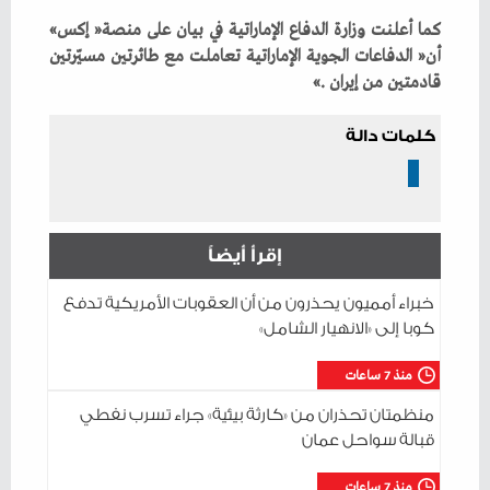
كما‭ ‬أعلنت‭ ‬وزارة‭ ‬الدفاع‭ ‬الإماراتية‭ ‬في‭ ‬بيان‭ ‬على‭ ‬منصة‭ ‬‮«‬إكس‮»‬‭
‬قادمتين‭ ‬من‭ ‬إيران‮»‬‭. ‬
كلمات دالة
إقرأ أيضاً
خبراء أمميون يحذرون من أن العقوبات الأمريكية تدفع
كوبا إلى «الانهيار الشامل»
منذ 7 ساعات
منظمتان تحذران من «كارثة بيئية» جراء تسرب نفطي
قبالة سواحل عمان
منذ 7 ساعات