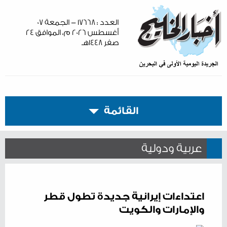
العدد : ١٧٦٦٨ - الجمعة ٠٧
أغسطس ٢٠٢٦ م، الموافق ٢٤
صفر ١٤٤٨هـ
القائمة
عربية ودولية
اعتداءات إيرانية جديدة تطول قطر
والإمارات والكويت