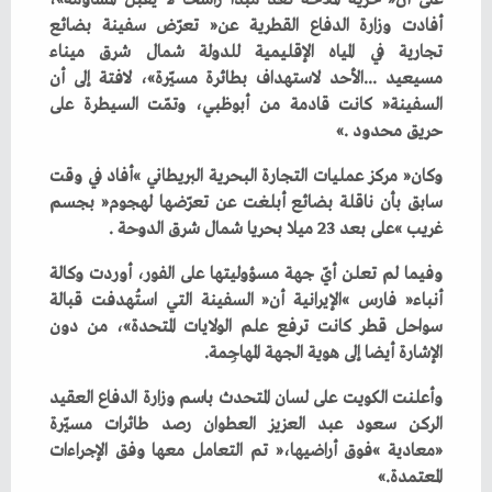
‬حريق‭ ‬محدود‮»‬‭. ‬
‬غريب‮»‬‭ ‬على‭ ‬بعد‭ ‬23‭ ‬ميلا‭ ‬بحريا‭ ‬شمال‭ ‬شرق‭ ‬الدوحة‭. ‬
‬الإشارة‭ ‬أيضا‭ ‬إلى‭ ‬هوية‭ ‬الجهة‭ ‬المهاجِمة‭. ‬
‬المعتمدة‮»‬‭. ‬