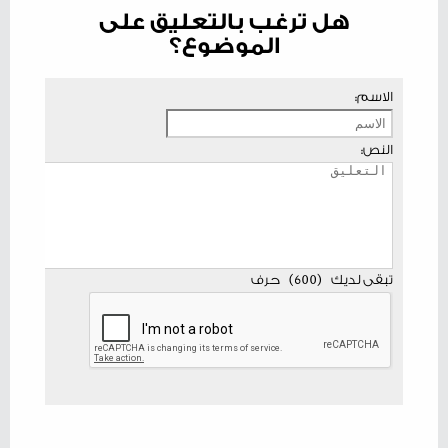
هل ترغب بالتعليق على
الموضوع؟
الاسم:
النص:
تبقى لديك
(
600
)
حرف