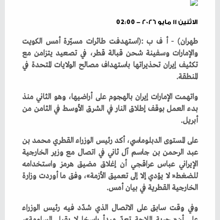
الاثنين ١١ مايو ٢٠٢٦ - 02:00
‬المنطقة‭. ‬
‬أبريل‭. ‬
‬الخارجية‭ ‬القطرية‭ ‬في‭ ‬بيان‭ ‬أمس‭. ‬