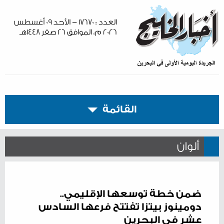
العدد : ١٧٦٧٠ - الأحد ٠٩ أغسطس
٢٠٢٦ م، الموافق ٢٦ صفر ١٤٤٨هـ
القائمة
ألوان
ضمن خطة توسعها الإقليمي..
دومينوز بيتزا تفتتح فرعها السادس
عشر في البحرين