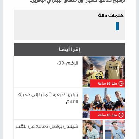
‬ترسيخ‭ ‬مكانتها‭ ‬كـخيار‭ ‬أول‭ ‬لعشاق‭ ‬البيتزا‭ ‬في‭ ‬البحرين‭.‬
كلمات دالة
إقرأ أيضاً
الرقم «39»
منذ 16 ساعة
ويلبروك يقود ألمانيا إلى ذهبية
التتابع
منذ 16 ساعة
شيلتون يواصل دفاعه عن اللقب