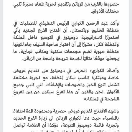
‬مختلف‭ ‬الأذواق‭.‬
‬يجعلها‭ ‬موقعًا‭ ‬مثاليًا‭ ‬لخدمة‭ ‬شريحة‭ ‬واسعة‭ ‬من‭ ‬الزبائن‭.‬
‬الناجحة‭ ‬في‭ ‬المملكة‮»‬‭.‬