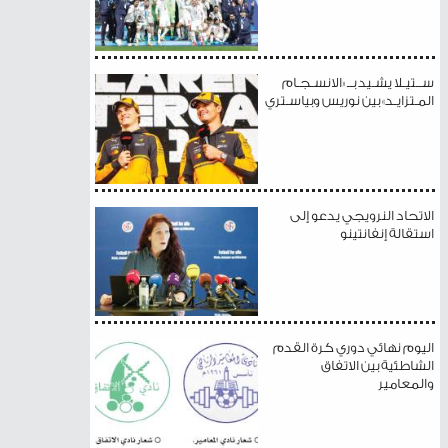
ســتيـلا يشـيد بــ «الانسـجـام
المـتزايـد» بين نوريس وبياسـتري
الاتحاد النرويجي يدعو إلى
استقالة إنفانتينو
اليوم نهائي دوري كرة القدم
الشاطئية بين الاتفاق
والمعامير