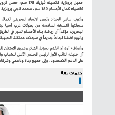
‬كلاسيك‭ ‬كمال‭ ‬الأجسام‭ ‬180‭ ‬سم،‭ ‬محمد‭ ‬ناجي‭ ‬برونزية‭ ‬كمال‭ ‬الأجسام‭ ‬85‭ ‬كيلوغرام‭.‬
‬واليوم‭ ‬اضفنا‭ ‬نجاحاً‭ ‬جديداً‭ ‬في‭ ‬سجلات‭ ‬مملكتنا‭ ‬الحبيبة‭ ‬ورفعنا‭ ‬رصيدها‭ ‬من‭ ‬الميداليات‭ ‬الملونة‭.‬
‬على‭ ‬الدعم‭ ‬اللامحدود،‭ ‬وإلى‭ ‬جميع‭ ‬رعاة‭ ‬وداعمي‭ ‬وشركاء‭ ‬الاتحاد‭ ‬الذي‭ ‬كانو‭ ‬جزءا‭ ‬لا‭ ‬يتجزأ‭ ‬النجاح‭ ‬الكبير‭ ‬الذي‭ ‬تحقق‮»‬‭.‬
كلمات دالة