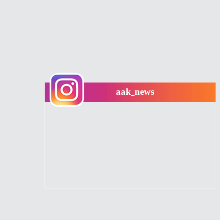
aak_news