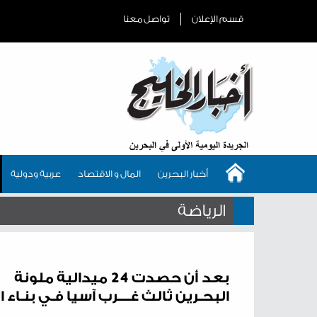
قسم الإعلان
تواصل معنا
أخبار البحرين
المال و الاقتصاد
عربية ودولية
الرياضة
بعد أن حصدت 24 ميدالية ملونة
البحـرين ثالث غــــرب آسيا فـي بنـاء 