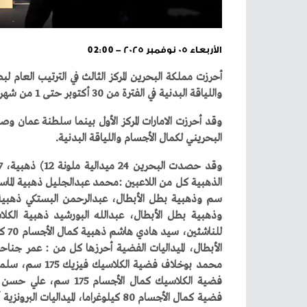
الأربعاء ٠٥ نوفمبر ٢٠٢٥ - 02:00
‬واللياقة‭ ‬البدنية‭ ‬في‭ ‬الفترة‭ ‬من‭ ‬30‭ ‬أكتوبر‭ ‬حتى‭ ‬1‭ ‬من‭ ‬شهر‭ ‬نوفمبر‭ ‬الجاري‭ ‬بمشاركة‭ ‬230‭ ‬لاعباً‭ ‬من‭ ‬7‭ ‬دول‭.‬
‬البحريني‭ ‬لكمال‭ ‬الأجسام‭ ‬واللياقة‭ ‬البدنية‭.‬