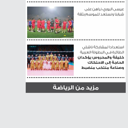
عيسى البوري: نراهن على
شبابنا ونستعد للموسم بثقة
استعدادا لمشاركة ناشئي
الطائرة فـي البطولة العربية
خليفة والمحروس يؤكدان
الحاجة إلى الاحتكاك
وصناعة منتخب منضبط
مزيد من الرياضة