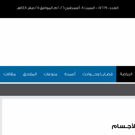
العدد : ١٧٦٦٩ - السبت ٠٨ أغسطس ٢٠٢٦ م، الموافق ٢٥ صفر ١٤٤٨هـ
الرياضة
قضـايــا وحـــوادث
أعمدة
منوعات
الملاحق
مقالات
الأجـسام