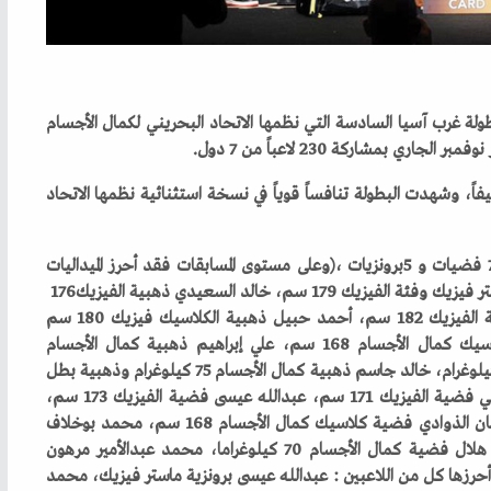
‬الذهبية‭ ‬كل‭ ‬من‭ ‬اللاعبين‭: ‬محمد‭ ‬عبدالجليل‭ ‬ذهبية‭ ‬الماستر‭ ‬فيزيك‭ ‬وفئة‭ ‬الفيزيك‭ ‬179‭ ‬سم،‭ ‬خالد‭ ‬السعيدي‭ ‬ذهبية‭ ‬الفيزيك‭ ‬176‭