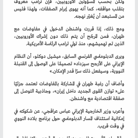
‬من‭ ‬المستبعد‭ ‬أن‭ ‬يُغيّر‭ ‬نهجه‭.‬
‬الذين‭ ‬تم‭ ‬تهميشهم،‭ ‬منذ‭ ‬تولي‭ ‬ترامب‭ ‬الرئاسة‭ ‬الأمريكية‭.‬
‬النووية،‭ ‬وسيفعل‭ ‬ذلك‭ ‬سرًا‭ ‬قدر‭ ‬الإمكان‮»‬‭.‬
‬صفقة‭ ‬اقتصادية‭ ‬مع‭ ‬واشنطن‭.‬
‬في‭ ‬وقت‭ ‬قريب‭.‬