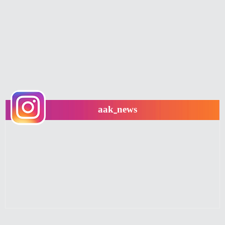
aak_news