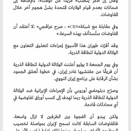
‬المفاوضات‭.‬
وفي‭ ‬مقابلة‭ ‬مع‭ ‬شبكة‭ ‬‮«‬
CBS
‬المفاوضات‭ ‬ستُستأنف‭ ‬بهذه‭ ‬السرعة‮»‬‭.‬
‬الوكالة‭ ‬الدولية‭ ‬للطاقة‭ ‬الذرية‭.‬
‬بشأن‭ ‬الرقابة‭ ‬على‭ ‬برنامج‭ ‬إيران‭ ‬النووي‭.‬
‬أي‭ ‬محادثات‭ ‬قادمة‭.‬
ولكن‭ ‬يبدو‭ ‬أن‭ ‬الفجوة‭ ‬بين‭ ‬الطرفين‭ ‬لا‭ ‬تزال‭ ‬واسعة‭.