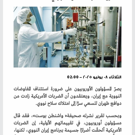
الثلاثاء ٠٨ يوليو ٢٠٢٥ - 02:00
‬دوافع‭ ‬طهران‭ ‬للسعي‭ ‬سرًا‭ ‬إلى‭ ‬امتلاك‭ ‬سلاح‭ ‬نووي‭.‬