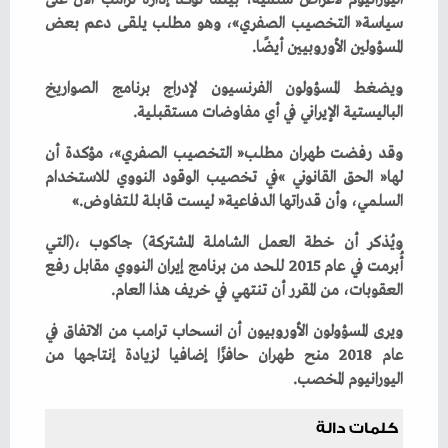
‬المسؤولين‭ ‬الأوروبيين‭ ‬أيضًا‭.‬
‬الباليستية‭ ‬الإيراني‭ ‬في‭ ‬أي‭ ‬مفاوضات‭ ‬مستقبلية‭.‬
‬السلمي،‭ ‬وأن‭ ‬قدراتها‭ ‬الدفاعية‭ ‬‮«‬ليست‭ ‬قابلة‭ ‬للتفاوض‮»‬‭.‬
‬العقوبات،‭ ‬من‭ ‬المقرر‭ ‬أن‭ ‬تنتهي‭ ‬في‭ ‬خريف‭ ‬هذا‭ ‬العام‭.‬
‬اليورانيوم‭ ‬المخصب‭.‬
كلمات دالة