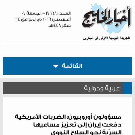
العدد : ١٧٦٦٨ - الجمعة ٠٧
أغسطس ٢٠٢٦ م، الموافق ٢٤
صفر ١٤٤٨هـ
القائمة
عربية ودولية
مسؤولون أوروبيون: الضربات الأمريكية
دفعت إيران إلى تعزيز مساعيها
السرّية نحو السلاح النووي