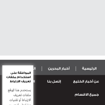
الرئيسية
أخبار البحرين
المال و الاقتصاد
الموافقة على
استخدام ملفات
عن أخبار الخليج
إتصل بنا
المطبعة
تعريف الارتباط
عربية ودولية
الرياضة
يستخدم هذا الموقع
جميع الاقسام
قضـايــا وحـــوادث
منوعات
أعمدة
ملفات تعريف
الارتباط أو تقنيات