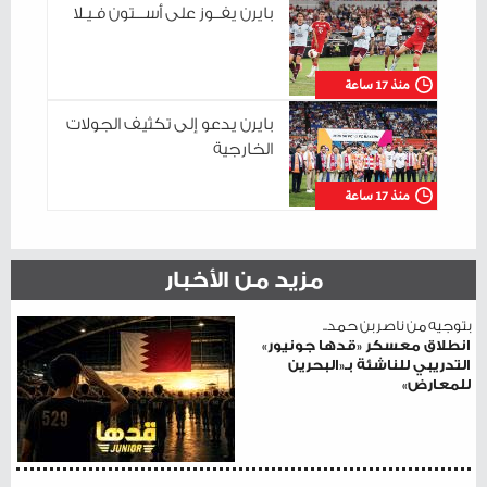
بايرن يفــوز على أســـتون فـيـلا
منذ 17 ساعة
بايرن يدعو إلى تكثيف الجولات
الخارجية
منذ 17 ساعة
مزيد من الأخبار
بتوجيه من ناصر بن حمد..
انطلاق معسكر «قدها جونيور»
التدريبي للناشئة بـ«البحرين
للمعارض»