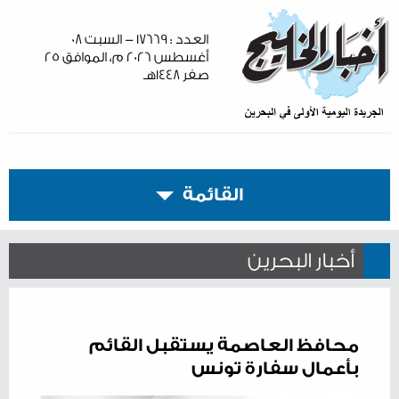
العدد : ١٧٦٦٩ - السبت ٠٨
أغسطس ٢٠٢٦ م، الموافق ٢٥
صفر ١٤٤٨هـ
القائمة
أخبار البحرين
محافظ العاصمة يستقبل القائم
بأعمال سفارة تونس