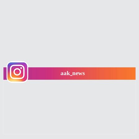
aak_news