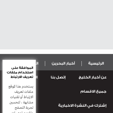
الرئيسية
أخبار البحرين
المال و الاقتصاد
الموافقة على
استخدام ملفات
تعريف الارتباط
عن أخبار الخليج
إتصل بنا
المطبعة
عربية ودولية
الرياضة
يستخدم هذا الموقع
جميع الاقسام
قضـايــا وحـــوادث
منوعات
أعمدة
ملفات تعريف
الارتباط أو تقنيات
مشابهة ، لتحسين
إشترك في النشرة الاخبارية
تجربة التصفح