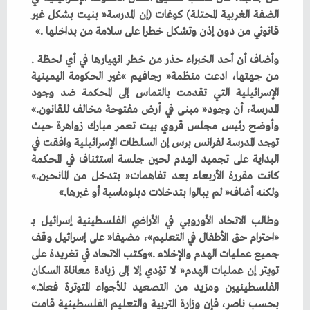
‬قانوني‭ ‬من‭ ‬دون‭ ‬إذن‭ ‬وتشكل‭ ‬خطرا‭ ‬على‭ ‬سلامة‭ ‬من‭ ‬بداخلها‮»‬‭. ‬
وأضاف‭ ‬أن‭ ‬أحد‭ ‬الخبراء‭ ‬حذر‭ ‬من‭ ‬خطر‭ ‬انهيارها‭ ‬في‭ ‬أي‭ ‬لحظة‭.
‬المدرسة،‭ ‬أن‭ ‬وجود‭ ‬‮«‬مبنى‭ ‬في‭ ‬أرض‭ ‬مفتوحة‭ ‬مخالف‭ ‬للقانون‮»‬‭.
‬كانت‭ ‬مقررة‭ ‬الأربعاء‭ ‬بعد‭ ‬تفاهمات‭ ‬‮«‬بتدخل‭ ‬من‭ ‬المانحين‮»‬‭.
‬ولكنه‭ ‬أضاف‭ ‬‮«‬لم‭ ‬يبالوا‭ ‬بتدخلات‭ ‬دبلوماسية‭ ‬أو‭ ‬غيرها‮»‬‭. ‬
‬الفلسطينيين‭ ‬ومزيد‭ ‬من‭ ‬التصعيد‭ ‬للأجواء‭ ‬المتوترة‭ ‬فعلا‮»‬‭.