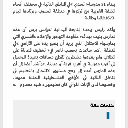
‬1673‭ ‬طالبا‭ ‬وطالبة‭. ‬
‬وخصوصا‭ ‬لدى‭ ‬الإناث‭ ‬اللواتي‭ ‬كان‭ ‬تعليمهن‭ ‬‮«‬شبه‭ ‬معدوم‮»‬‭.
كلمات دالة