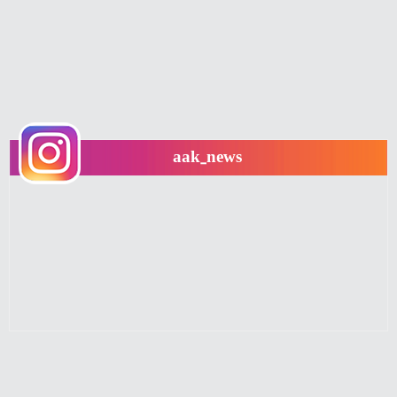
aak_news