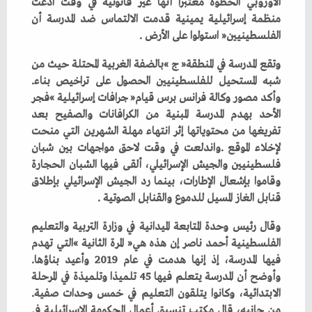
‬الفلسطينيين‭ ‬‮«‬استولوا‭ ‬على‭ ‬الأرض‭. ‬
‬شبه‭ ‬المستحيل‭ ‬للفلسطينيين‭ ‬الحصول‭ ‬على‭ ‬تراخيص‭ ‬بناء‭.
‬قنابل‭ ‬الغاز‭ ‬المسيل‭ ‬للدموع‭ ‬والقنابل‭ ‬الصوتية‭. ‬
‬فيها‭ ‬المدرسة،‭ ‬إذ‭ ‬إنها‭ ‬هدمت‭ ‬في‭ ‬عام‭ ‬2019‭ ‬وأعيد‭ ‬بناؤها‭.
‬الابتدائية،‭ ‬وكانوا‭ ‬يتلقون‭ ‬التعليم‭ ‬في‭ ‬خمس‭ ‬وحدات‭ ‬صفية‭.