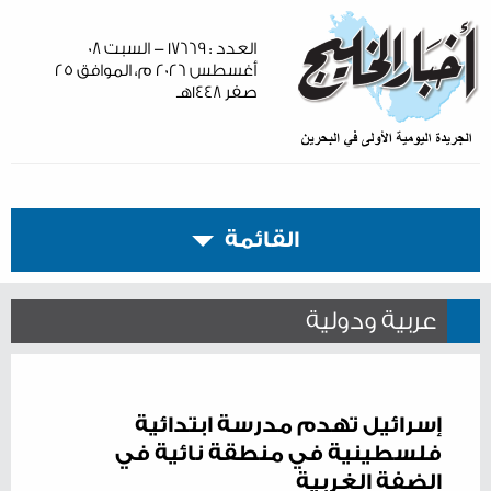
العدد : ١٧٦٦٩ - السبت ٠٨
أغسطس ٢٠٢٦ م، الموافق ٢٥
صفر ١٤٤٨هـ
القائمة
عربية ودولية
إسرائيل تهدم مدرسة ابتدائية
فلسطينية في منطقة نائية في
الضفة الغربية