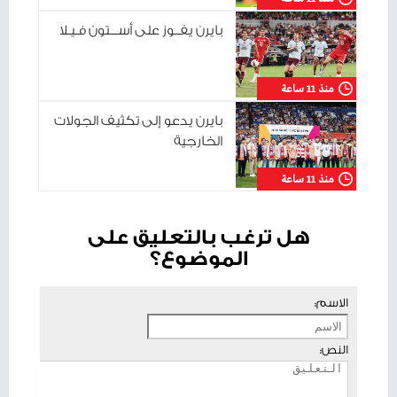
بايرن يفــوز على أســـتون فـيـلا
منذ 11 ساعة
بايرن يدعو إلى تكثيف الجولات
الخارجية
منذ 11 ساعة
هل ترغب بالتعليق على
الموضوع؟
الاسم:
النص: