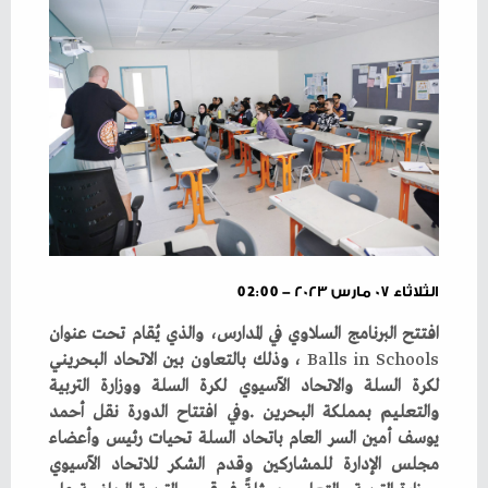
الثلاثاء ٠٧ مارس ٢٠٢٣ - 02:00
Balls
‭ ‬
in
‭ ‬
Schools