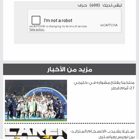
تبقى لديك
(
600
)
حرف
مزيد من الأخبار
منتخبنا يفتتح مشواره فـي «خليجي
27» أمام قطر
ســتيـلا يشـيد بــ «الانسـجـام المـتزايـد»
بين نوريس وبياسـتري