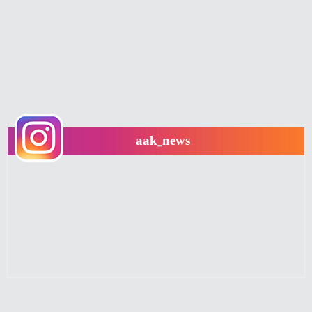
aak_news