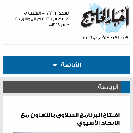
العدد : ١٧٦٦٩ - السبت ٠٨
أغسطس ٢٠٢٦ م، الموافق ٢٥
صفر ١٤٤٨هـ
القائمة
الرياضة
افتتاح البرنامج السلاوي بالتعاون مع
الاتحاد الآسيوي