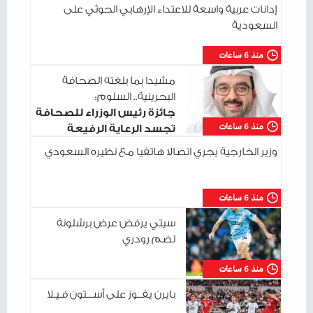
إدانات عربية واسعة للاعتداء الإرهابي الحوثي على
السعودية
منذ 6 ساعات
مشيدا بما بلغته الصحافة
البحرينية.. السلوم:
جائزة رئيس الوزراء للصحافة
منذ 6 ساعات
تجسد الرعاية الرفيعة
للإعلام الوطني
وزير الخارجية يجري اتصالا هاتفيا مع نظيره السعودي
منذ 6 ساعات
سيتي يرفض عرض برشلونة
لضم رودري
منذ 6 ساعات
بايرن يفــوز على أســـتون فـيـلا