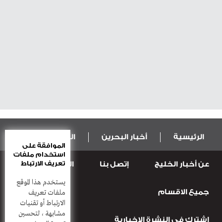
الرئيسية
أخبار البحرين
المال و الاقتصاد
الموافقة على
استخدام ملفات
تعريف الارتباط
عن أخبار الخليج
إتصل بنا
المطبعة
عربية ودولية
الرياضة
يستخدم هذا الموقع
جميع الاقسام
قضـايــا وحـــوادث
منوعات
أعمدة
ملفات تعريف
الارتباط أو تقنيات
مشابهة ، لتحسين
إشترك في النشرة الاخبارية