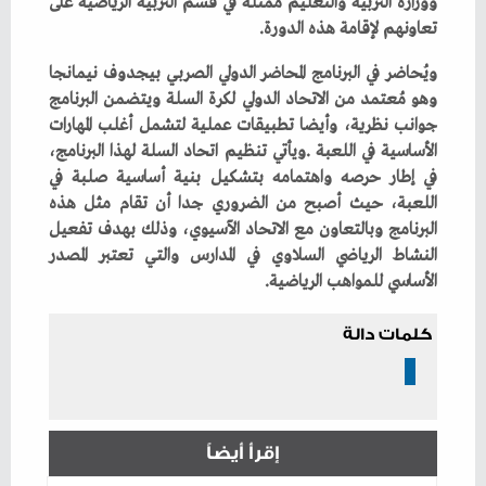
‬تعاونهم‭ ‬لإقامة‭ ‬هذه‭ ‬الدورة‭.‬
‬الأساسي‭ ‬للمواهب‭ ‬الرياضية‭.‬
كلمات دالة
إقرأ أيضاً