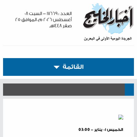
العدد : ١٧٦٦٩ - السبت ٠٨
أغسطس ٢٠٢٦ م، الموافق ٢٥
صفر ١٤٤٨هـ
القائمة
الخميس ٠١ يناير - 03:00