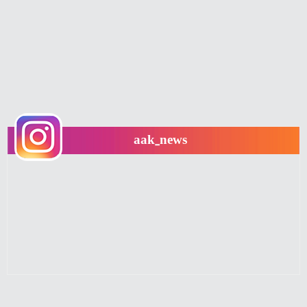
aak_news