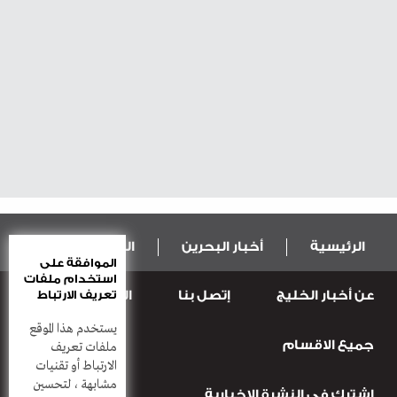
الرئيسية
أخبار البحرين
المال و الاقتصاد
الموافقة على
استخدام ملفات
عن أخبار الخليج
إتصل بنا
المطبعة
تعريف الارتباط
عربية ودولية
الرياضة
يستخدم هذا الموقع
جميع الاقسام
قضـايــا وحـــوادث
منوعات
أعمدة
ملفات تعريف
الارتباط أو تقنيات
مشابهة ، لتحسين
إشترك في النشرة الاخبارية