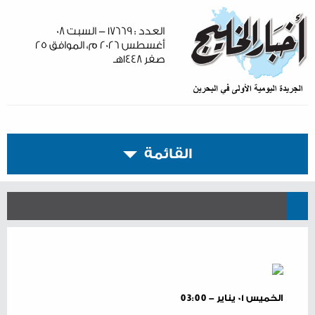
العدد : ١٧٦٦٩ - السبت ٠٨
أغسطس ٢٠٢٦ م، الموافق ٢٥
صفر ١٤٤٨هـ
القائمة
الخميس ٠١ يناير - 03:00