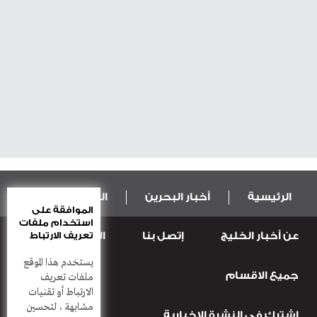
الرئيسية
أخبار البحرين
المال و الاقتصاد
الموافقة على
استخدام ملفات
عن أخبار الخليج
إتصل بنا
المطبعة
تعريف الارتباط
عربية ودولية
الرياضة
يستخدم هذا الموقع
جميع الاقسام
قضـايــا وحـــوادث
منوعات
أعمدة
ملفات تعريف
الارتباط أو تقنيات
مشابهة ، لتحسين
إشترك في النشرة الاخبارية