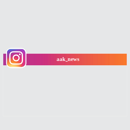
aak_news